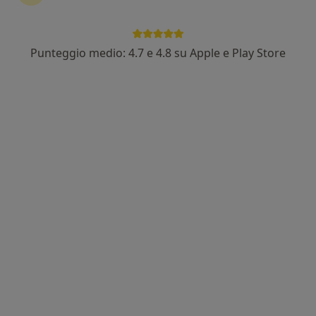
Punteggio medio: 4.7 e 4.8 su Apple e Play Store
Dr. Alessandro Sabatini
Nutrizionista
6 recensioni
Via Fanella 93, Fano
•
Mappa
Studio Privato
Analisi bioimpedenziometrica
100 €
Questo dottore non ha ancora attivato le prenotazioni online presso questo indirizzo.
Chiedi di attivare le prenotazioni online