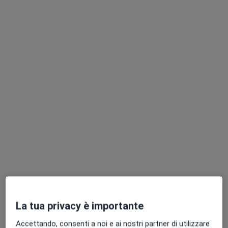
Dr. Vincenzo Di Placido
·
Altro
Ortopedico
39 recensioni
Via del Ponte 62, Fano
•
Mappa
Centro Medico Salus Metauro
Visita ortopedica
150 €
Questo dottore non ha ancora attivato le prenotazioni online presso questo indirizzo.
Chiedi di attivare le prenotazioni online
La tua privacy è importante
Accettando, consenti a noi e ai nostri partner di utilizzare