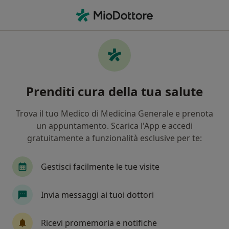
Men
Artrite • Fano, PU
Filters
• 1
Mappa
Specialisti in trattamento Artrite a Fano
Prenditi cura della tua salute
In che modo ordiniamo i risultati
Trova il tuo Medico di Medicina Generale e prenota
un appuntamento. Scarica l'App e accedi
Che specializzazione stai cercando?
gratuitamente a funzionalità esclusive per te:
Ortopedico
Nutrizionista
Reumatologo
Gestisci facilmente le tue visite
Invia messaggi ai tuoi dottori
Ricevi promemoria e notifiche