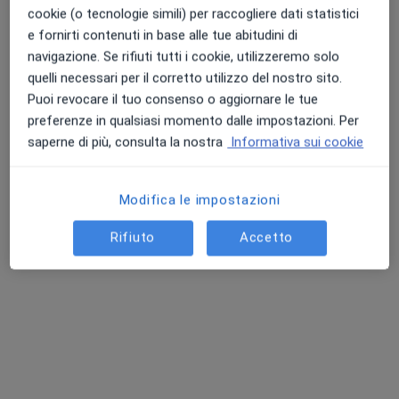
cookie (o tecnologie simili) per raccogliere dati statistici
e fornirti contenuti in base alle tue abitudini di
navigazione. Se rifiuti tutti i cookie, utilizzeremo solo
Dott. Francesco Fardetti
quelli necessari per il corretto utilizzo del nostro sito.
·
Altro
Ortopedico
Puoi revocare il tuo consenso o aggiornare le tue
22 recensioni
preferenze in qualsiasi momento dalle impostazioni. Per
Via del Ponte 62, Fano
•
Mappa
saperne di più, consulta la nostra
Informativa sui cookie
Centro Medico Salus Metauro
Visita ortopedica
90 €
Modifica le impostazioni
Questo dottore non ha ancora attivato le prenotazioni online presso questo indirizzo.
Rifiuto
Accetto
Chiedi di attivare le prenotazioni online