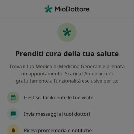
Men
Artrite • Cortemaggiore, PC
Filters
• 1
Mappa
Specialisti in trattamento Artrite a
Prenditi cura della tua salute
Cortemaggiore
In che modo ordiniamo i risultati
Trova il tuo Medico di Medicina Generale e prenota
un appuntamento. Scarica l'App e accedi
gratuitamente a funzionalità esclusive per te:
Che specializzazione stai cercando?
Ortopedico
Endocrinologo
Urologo
P
Gestisci facilmente le tue visite
Invia messaggi ai tuoi dottori
Ricevi promemoria e notifiche