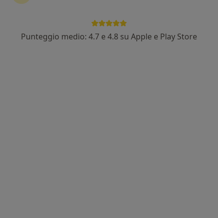
Punteggio medio: 4.7 e 4.8 su Apple e Play Store
Dr. Giovanni Romeo
·
Altro
Ortopedico
203 recensioni
Indirizzo
Online
Via Zanebaldo Gocciadoro, 12, Cortemaggiore
•
Mappa
SOLUZIONE SALUTE
Visita ortopedica piede/caviglia
130 €
Questo dottore non ha ancora attivato le prenotazioni online presso questo indirizzo.
Chiedi di attivare le prenotazioni online