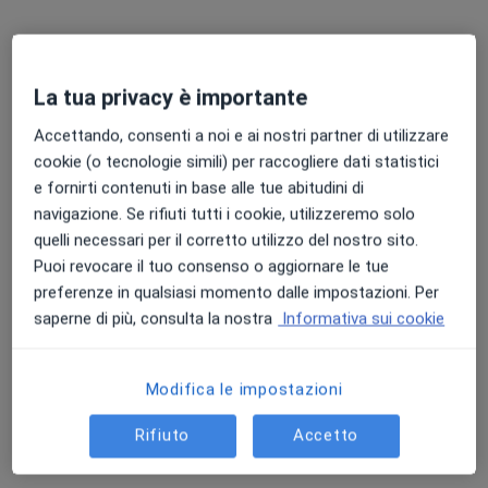
La tua privacy è importante
Accettando, consenti a noi e ai nostri partner di utilizzare
cookie (o tecnologie simili) per raccogliere dati statistici
Dr. Mario Borroni
e fornirti contenuti in base alle tue abitudini di
·
Altro
Ortopedico
navigazione. Se rifiuti tutti i cookie, utilizzeremo solo
49 recensioni
quelli necessari per il corretto utilizzo del nostro sito.
Puoi revocare il tuo consenso o aggiornare le tue
Indirizzo
Online
preferenze in qualsiasi momento dalle impostazioni. Per
saperne di più, consulta la nostra
Informativa sui cookie
Via Zanebaldo Gocciadoro, 12, Cortemaggiore
•
Mappa
SOLUZIONE SALUTE
Modifica le impostazioni
Visita ortopedica di controllo
100 €
Rifiuto
Accetto
Questo dottore non ha ancora attivato le prenotazioni online presso questo indirizzo.