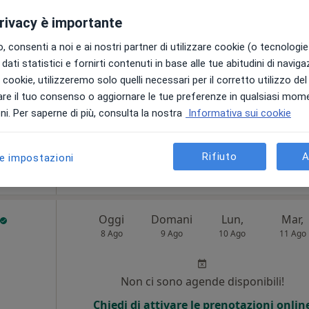
i
privacy è importante
Non ci sono agende disponibili!
 consenti a noi e ai nostri partner di utilizzare cookie (o tecnologie 
Chiedi di attivare le prenotazioni onlin
dati statistici e fornirti contenuti in base alle tue abitudini di navig
i i cookie, utilizzeremo solo quelli necessari per il corretto utilizzo de
re il tuo consenso o aggiornare le tue preferenze in qualsiasi mom
i. Per saperne di più, consulta la nostra
Informativa sui cookie
•
Mappa
Rifiuto
A
le impostazioni
130 €
Oggi
Domani
Lun,
Mar,
8 Ago
9 Ago
10 Ago
11 Ago
Non ci sono agende disponibili!
Chiedi di attivare le prenotazioni onlin