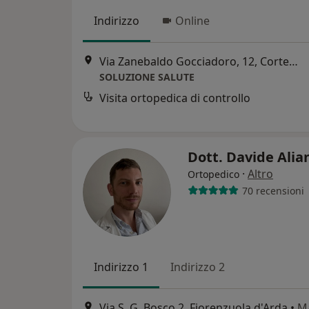
Indirizzo
Online
Via Zanebaldo Gocciadoro, 12, Cortemaggiore
SOLUZIONE SALUTE
Visita ortopedica di controllo
Dott. Davide Alia
·
Altro
Ortopedico
70 recensioni
Indirizzo 1
Indirizzo 2
Via S. G. Bosco 2, Fiorenzuola d'Arda
•
M