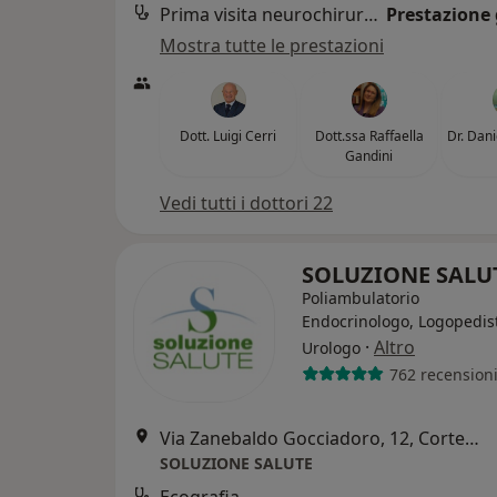
Prima visita neurochirurgica
Prestazione 
Mostra tutte le prestazioni
Dott. Luigi Cerri
Dott.ssa Raffaella
Dr. Dan
Gandini
Vedi tutti i dottori 22
SOLUZIONE SALU
Poliambulatorio
Endocrinologo, Logopedis
·
Altro
Urologo
762 recension
Via Zanebaldo Gocciadoro, 12, Cortemaggiore
SOLUZIONE SALUTE