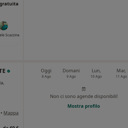
gratuita
iele Scazzina
TE
Oggi
Domani
Lun,
Mar,
8 Ago
9 Ago
10 Ago
11 Ago
ta,
Non ci sono agende disponibili!
i
Mostra profilo
•
Mappa