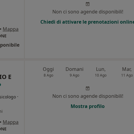
Non ci sono agende disponibili!
Chiedi di attivare le prenotazioni onlin
•
Mappa
ONE
ponibile
Oggi
Domani
Lun,
Mar,
IO E
8 Ago
9 Ago
10 Ago
11 Ago
Non ci sono agende disponibili!
·
sicologo
Mostra profilo
ni
•
Mappa
ONE