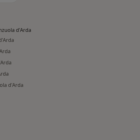
enzuola d'Arda
d'Arda
'Arda
'Arda
Arda
ola d'Arda
: Patologie correlate a Fiorenzuola d'Arda