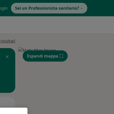
ogin
Sei un Professionista sanitario?
isultati
Espandi mappa
Mer,
Gio,
Ven,
12 Ago
13 Ago
14 Ago