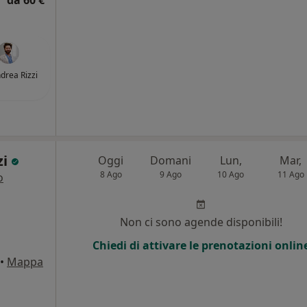
da 60 €
ndrea Rizzi
zi
Oggi
Domani
Lun,
Mar,
8 Ago
9 Ago
10 Ago
11 Ago
o
Non ci sono agende disponibili!
Chiedi di attivare le prenotazioni onlin
•
Mappa