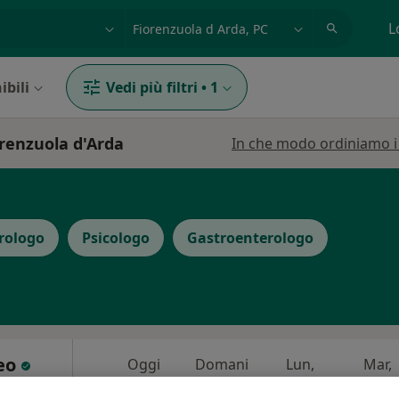
azione, medico, struttura
es: Roma
L
ibili
Vedi più filtri
•
1
orenzuola d'Arda
In che modo ordiniamo i r
rologo
Psicologo
Gastroenterologo
meo
Oggi
Domani
Lun,
Mar,
8 Ago
9 Ago
10 Ago
11 Ago