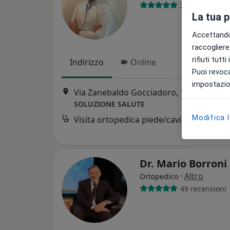
203 recension
La tua 
Accettando,
raccogliere 
rifiuti tutt
Indirizzo
Online
Puoi revoca
impostazion
Via Zanebaldo Gocciadoro, 12, Cortemaggiore
SOLUZIONE SALUTE
Modifica 
Visita ortopedica piede/caviglia
Dr. Mario Borroni
·
Altro
Ortopedico
49 recensioni