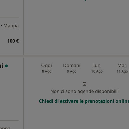
•
Mappa
100 €
ni
Oggi
Domani
Lun,
Mar,
8 Ago
9 Ago
10 Ago
11 Ago
Non ci sono agende disponibili!
Chiedi di attivare le prenotazioni onlin
appa