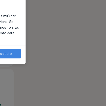
simili) per
e
azione. Se
l nostro sito.
ento dalle
ccetto
Mer,
Gio,
Ven,
12 Ago
13 Ago
14 Ago
e