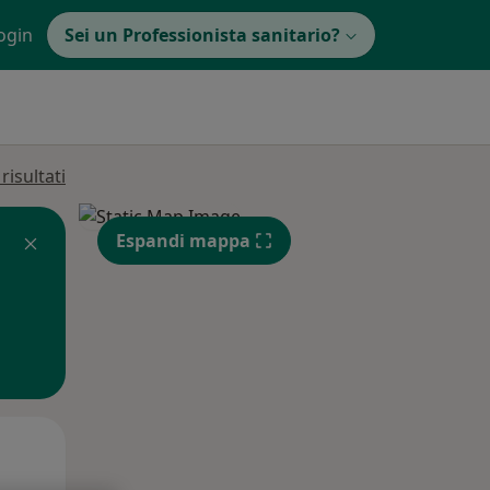
ogin
Sei un Professionista sanitario?
isultati
Espandi mappa
Mar,
Mer,
Gio,
11 Ago
12 Ago
13 Ago