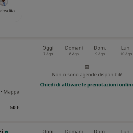
ndrea Rizzi
Oggi
Domani
Dom,
Lun,
7 Ago
8 Ago
9 Ago
10 Ago
Non ci sono agende disponibili!
Chiedi di attivare le prenotazioni onlin
•
Mappa
50 €
zi
Oggi
Domani
Dom,
Lun,