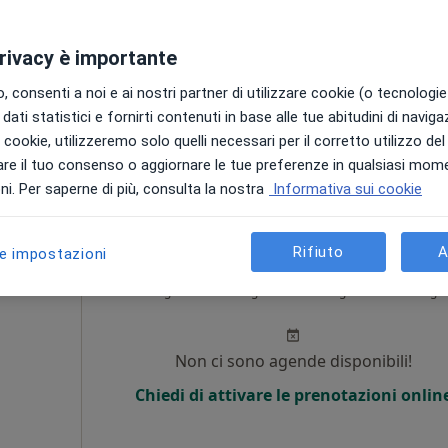
Non ci sono agende disponibili!
privacy è importante
Chiedi di attivare le prenotazioni onlin
 consenti a noi e ai nostri partner di utilizzare cookie (o tecnologie 
•
Mappa
dati statistici e fornirti contenuti in base alle tue abitudini di navig
ONE
i i cookie, utilizzeremo solo quelli necessari per il corretto utilizzo de
re il tuo consenso o aggiornare le tue preferenze in qualsiasi mom
i. Per saperne di più, consulta la nostra
Informativa sui cookie
Rifiuto
A
le impostazioni
Oggi
Domani
Dom,
Lun,
7 Ago
8 Ago
9 Ago
10 Ago
Non ci sono agende disponibili!
Chiedi di attivare le prenotazioni onlin