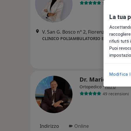
9 recensioni
La tua 
Accettando,
V. San G. Bosco n° 2, Fiorenzuola d'Arda
raccogliere 
CLINICO POLIAMBULATORIO E RIABILITAZI
rifiuti tutt
Puoi revoca
impostazion
Modifica 
Dr. Mario Borroni
·
Altro
Ortopedico
49 recensioni
Indirizzo
Online