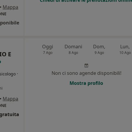
Chiedi di attivare le prenotazioni onlin
•
Mappa
ONE
ponibile
Oggi
Domani
Dom,
Lun,
IO E
7 Ago
8 Ago
9 Ago
10 Ago
Non ci sono agende disponibili!
·
sicologo
Mostra profilo
ni
•
Mappa
ONE
gratuita