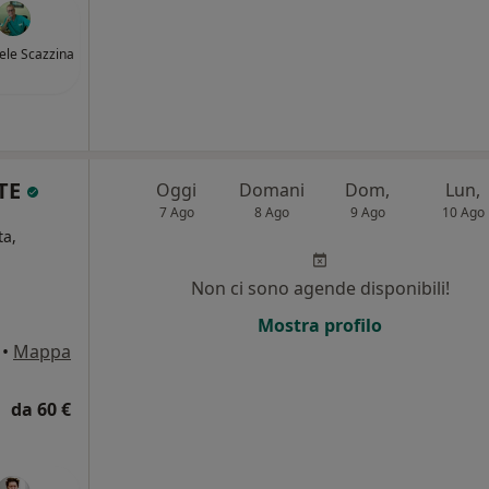
iele Scazzina
TE
Oggi
Domani
Dom,
Lun,
7 Ago
8 Ago
9 Ago
10 Ago
ta,
Non ci sono agende disponibili!
i
Mostra profilo
•
Mappa
da 60 €