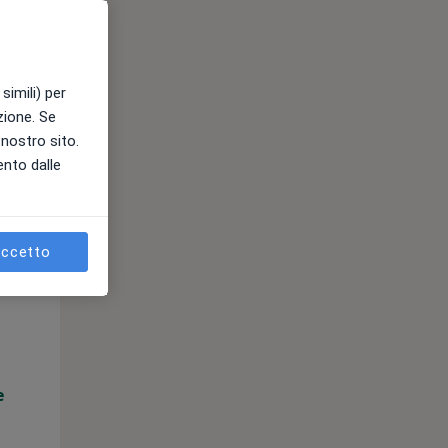
e
simili) per
azione. Se
l nostro sito.
ento dalle
ccetto
Mar,
Mer,
Gio,
11 Ago
12 Ago
13 Ago
e