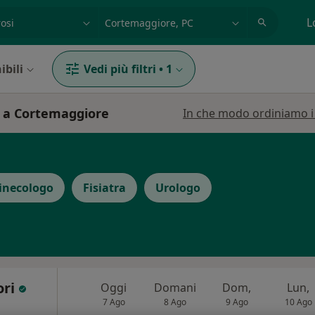
azione, medico, struttura
es: Roma
L
ibili
Vedi più filtri
•
1
i a Cortemaggiore
In che modo ordiniamo i r
inecologo
Fisiatra
Urologo
ori
Oggi
Domani
Dom,
Lun,
7 Ago
8 Ago
9 Ago
10 Ago