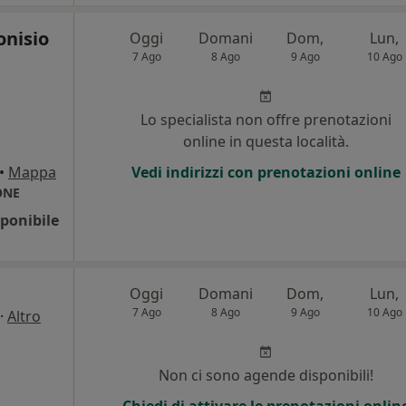
onisio
Oggi
Domani
Dom,
Lun,
7 Ago
8 Ago
9 Ago
10 Ago
Lo specialista non offre prenotazioni
online in questa località.
•
Mappa
Vedi indirizzi con prenotazioni online
ONE
ponibile
Oggi
Domani
Dom,
Lun,
7 Ago
8 Ago
9 Ago
10 Ago
·
Altro
Non ci sono agende disponibili!