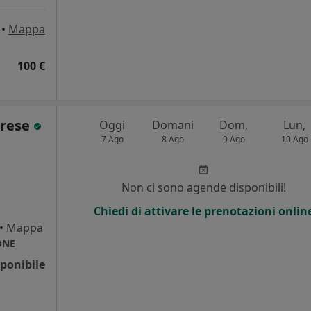
•
Mappa
100 €
arese
Oggi
Domani
Dom,
Lun,
7 Ago
8 Ago
9 Ago
10 Ago
Non ci sono agende disponibili!
Chiedi di attivare le prenotazioni onlin
•
Mappa
ONE
ponibile