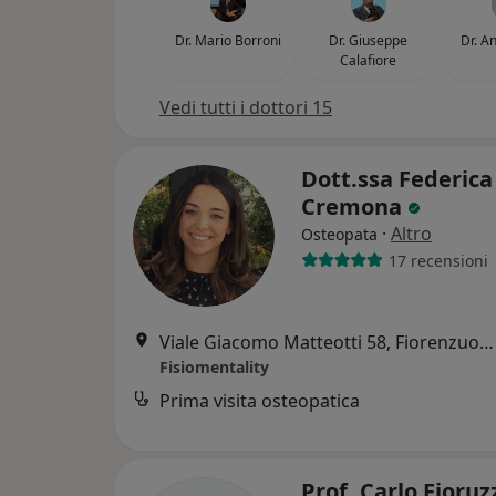
Dr. Mario Borroni
Dr. Giuseppe
Dr. A
Calafiore
Vedi tutti i dottori 15
Dott.ssa Federica
Cremona
·
Altro
Osteopata
17 recensioni
Viale Giacomo Matteotti 58, Fiorenzuola d'Arda
Fisiomentality
Prima visita osteopatica
Prof. Carlo Fioruz