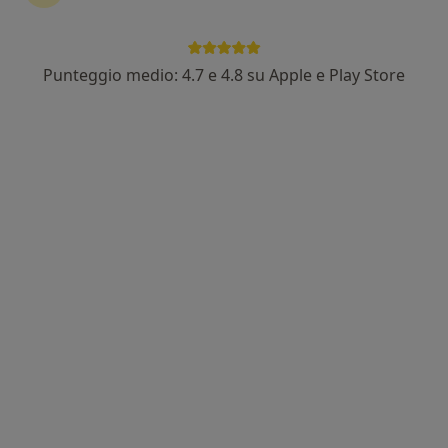
Punteggio medio: 4.7 e 4.8 su Apple e Play Store
Dott. Stefano Delli Noci
·
Altro
Pediatra
9 recensioni
Indirizzo
Online
SNC, Roma
•
Mappa
VISITE A DOMICILIO
Visita pediatrica
da 100 €
Questo dottore non ha ancora attivato le prenotazioni online presso questo indirizzo.
Chiedi di attivare le prenotazioni online