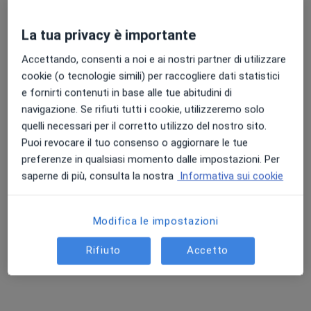
Questo dottore non ha ancora attivato le prenotazioni online presso questo indirizzo.
La tua privacy è importante
Chiedi di attivare le prenotazioni online
Accettando, consenti a noi e ai nostri partner di utilizzare
cookie (o tecnologie simili) per raccogliere dati statistici
e fornirti contenuti in base alle tue abitudini di
navigazione. Se rifiuti tutti i cookie, utilizzeremo solo
quelli necessari per il corretto utilizzo del nostro sito.
Puoi revocare il tuo consenso o aggiornare le tue
preferenze in qualsiasi momento dalle impostazioni. Per
saperne di più, consulta la nostra
Informativa sui cookie
Dott.ssa Marta Carrozzi
·
Altro
Nutrizionista
Modifica le impostazioni
49 recensioni
Rifiuto
Accetto
Indirizzo
Online
Via Mar Rosso 185, Lido Di Ostia
•
Mappa