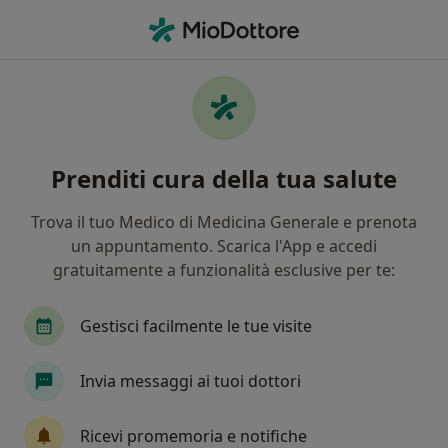
Men
Anemia • Roma, RM
Filters
• 1
Assicurazione
Map
Specialisti in trattamento Anemia a Roma
Prenditi cura della tua salute
In che modo ordiniamo i risultati
Trova il tuo Medico di Medicina Generale e prenota
un appuntamento. Scarica l'App e accedi
Che specializzazione stai cercando?
gratuitamente a funzionalità esclusive per te:
Nutrizionista
Ematologo
Internista
Gestisci facilmente le tue visite
Invia messaggi ai tuoi dottori
Ricevi promemoria e notifiche