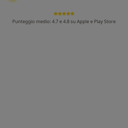
Punteggio medio: 4.7 e 4.8 su Apple e Play Store
Dott. Stefano Balbo
·
Altro
Pediatra, Ecografista
143 recensioni
Indirizzo 1
Indirizzo 2
Visita a domicilio, Torino
•
Mappa
Visite a domicilio
Visita pediatrica domiciliare
da 120 €
Questo dottore non ha ancora attivato le prenotazioni online presso questo indirizzo.
Chiedi di attivare le prenotazioni online