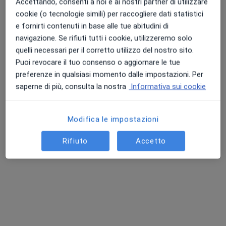
Accettando, consenti a noi e ai nostri partner di utilizzare
cookie (o tecnologie simili) per raccogliere dati statistici
e fornirti contenuti in base alle tue abitudini di
navigazione. Se rifiuti tutti i cookie, utilizzeremo solo
quelli necessari per il corretto utilizzo del nostro sito.
Puoi revocare il tuo consenso o aggiornare le tue
Dr. Francesco Tinghi
preferenze in qualsiasi momento dalle impostazioni. Per
·
Altro
Immunologo, Allergologo
saperne di più, consulta la nostra
Informativa sui cookie
58 recensioni
Modifica le impostazioni
Indirizzo 1
Indirizzo 2
Online
Rifiuto
Accetto
Via Valfredo Pulidori, 17/19, Empoli
•
Mappa
Studi Medici Lea Consulting
Prima visita allergologica
100 €
Questo dottore non ha ancora attivato le prenotazioni online presso questo indirizzo.
Chiedi di attivare le prenotazioni online