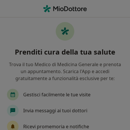
Men
Allergia • Empoli, FI
Filters
• 1
Mappa
Specialisti in trattamento Allergia a Empoli
Prenditi cura della tua salute
In che modo ordiniamo i risultati
Trova il tuo Medico di Medicina Generale e prenota
un appuntamento. Scarica l'App e accedi
Che specializzazione stai cercando?
gratuitamente a funzionalità esclusive per te:
Allergologo
Pediatra
Immunologo
E
Gestisci facilmente le tue visite
Invia messaggi ai tuoi dottori
Ricevi promemoria e notifiche