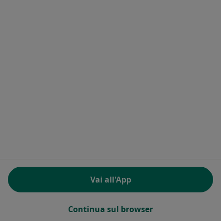
Allergia a Empoli
Dermatite atopica a Empoli
Altro (15)
Altro nella categoria: Principali patologie trat
Homepage
Pediatra
Empoli
Cambia città
Servizi
Condizioni di Servizio
Informativa sulla privacy per i pazienti
Informativa sulla privacy per i professionisti
Vai all'App
Informativa sul trattamento dei dati personali per
determinati professionisti della salute
Informativa sui cookie
Continua sul browser
In che modo ordiniamo i risultati