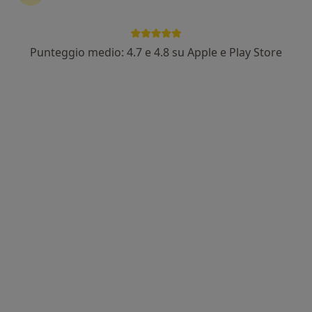
84 recensioni
Indirizzo 1
Indirizzo 2
Punteggio medio: 4.7 e 4.8 su Apple e Play Store
Via Pievano Rolando 8 I PIANO, Empoli
•
Mappa
Istituto Sant'Andrea
Visita pediatrica
80 €
Questo dottore non ha ancora attivato le prenotazioni online presso questo indirizzo.
Chiedi di attivare le prenotazioni online