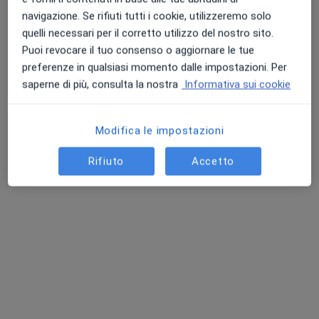
267 recensioni
navigazione. Se rifiuti tutti i cookie, utilizzeremo solo
Consulenza online
50 €
quelli necessari per il corretto utilizzo del nostro sito.
Questo dottore non ha ancora attivato le prenotazioni online presso questo indirizzo.
Puoi revocare il tuo consenso o aggiornare le tue
preferenze in qualsiasi momento dalle impostazioni. Per
Chiedi di attivare le prenotazioni online
saperne di più, consulta la nostra
Informativa sui cookie
Modifica le impostazioni
Rifiuto
Accetto
Pagamenti online
Dott.ssa Carmen Madia
Pediatra, Pediatra di libera scelta
175 recensioni