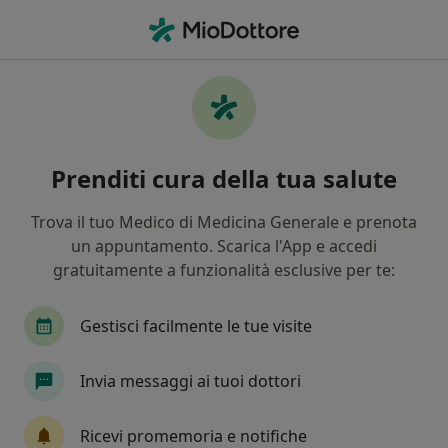
Men
Nutrizionista • Volla, NA
Filters
Mappa
Nutrizionisti a Volla. Prenota online la tua
Prenditi cura della tua salute
visita
In che modo ordiniamo i risultati
Trova il tuo Medico di Medicina Generale e prenota
un appuntamento. Scarica l'App e accedi
gratuitamente a funzionalità esclusive per te:
Gestisci facilmente le tue visite
Invia messaggi ai tuoi dottori
Dott. Alessio Ilardi
Ricevi promemoria e notifiche
·
Altro
Nutrizionista, Biologo nutrizionista, Chinesiologo