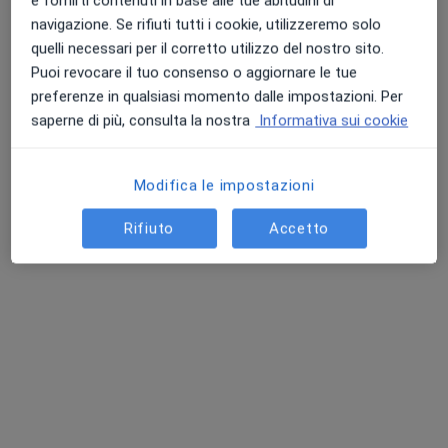
Chiedi di attivare le prenotazioni online
e fornirti contenuti in base alle tue abitudini di
navigazione. Se rifiuti tutti i cookie, utilizzeremo solo
quelli necessari per il corretto utilizzo del nostro sito.
Puoi revocare il tuo consenso o aggiornare le tue
preferenze in qualsiasi momento dalle impostazioni. Per
saperne di più, consulta la nostra
Informativa sui cookie
Modifica le impostazioni
Dott.ssa Carmen Capasso
Rifiuto
Accetto
·
Altro
Nutrizionista
187 recensioni
Indirizzo
Online
Via Vittorio Emanuele III' 141, Frattamaggiore
•
Mappa
Studio Nutrizionale Dott.ssa Carmen Capasso
Analisi della composizione corporea
da 30 €