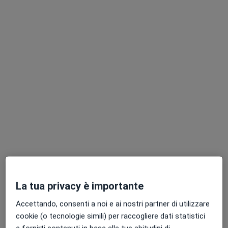
Pagamenti online
Dott.ssa Ilenia Romano
Nutrizionista
674 recensioni
Indirizzo
Online
Via Giacinto Gigante 36, Casoria
•
Mappa
Studio Privato
La tua privacy è importante
Prima visita nutrizionale
85 €
Accettando, consenti a noi e ai nostri partner di utilizzare
Questo dottore non ha ancora attivato le prenotazioni online presso questo indirizzo.
cookie (o tecnologie simili) per raccogliere dati statistici