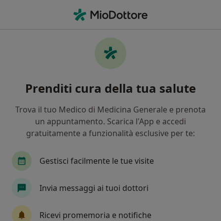
Men
Nutrizionista • Ronchi dei Legionari, GO
Filters
Assicurazione
Mappa
Nutrizionisti a Ronchi dei Legionari.
Prenditi cura della tua salute
Prenota online la tua visita
In che modo ordiniamo i risultati
Trova il tuo Medico di Medicina Generale e prenota
un appuntamento. Scarica l'App e accedi
gratuitamente a funzionalità esclusive per te:
Gestisci facilmente le tue visite
Invia messaggi ai tuoi dottori
Dott.ssa Amina Carli
Ricevi promemoria e notifiche
Nutrizionista