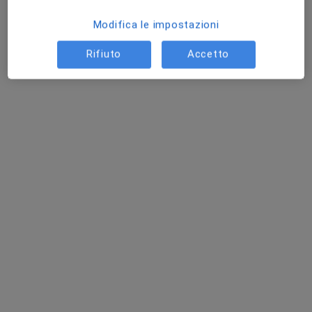
Modifica le impostazioni
Rifiuto
Accetto
Pagamenti online
Dott. Eugeniu Jugaru
·
Altro
Nutrizionista, Chinesiologo
6 recensioni
Dieta personalizzata
150 €
Questo dottore non ha ancora attivato le prenotazioni online presso questo indirizzo.
Chiedi di attivare le prenotazioni online