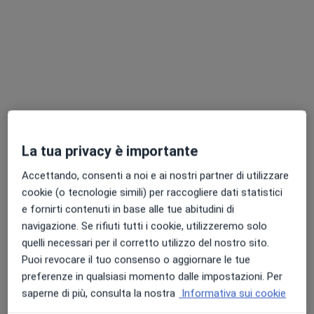
Pagamenti online
Dott.ssa Ilaria Coppolecchia
La tua privacy è importante
·
Altro
Nutrizionista, Biologo nutrizionista, Massoterapista
29 recensioni
Accettando, consenti a noi e ai nostri partner di utilizzare
cookie (o tecnologie simili) per raccogliere dati statistici
Dieta personalizzata
100 €
e fornirti contenuti in base alle tue abitudini di
Questo dottore non ha ancora attivato le prenotazioni online presso questo indirizzo.
navigazione. Se rifiuti tutti i cookie, utilizzeremo solo
quelli necessari per il corretto utilizzo del nostro sito.
Chiedi di attivare le prenotazioni online
Puoi revocare il tuo consenso o aggiornare le tue
preferenze in qualsiasi momento dalle impostazioni. Per
saperne di più, consulta la nostra
Informativa sui cookie