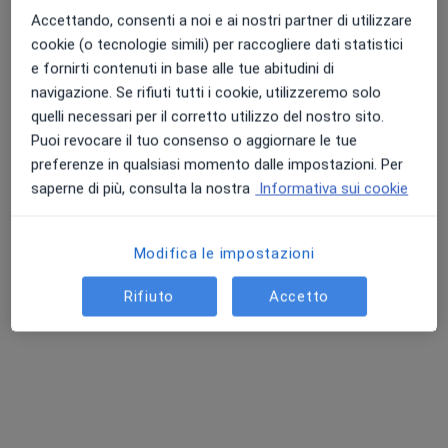
Accettando, consenti a noi e ai nostri partner di utilizzare
cookie (o tecnologie simili) per raccogliere dati statistici
e fornirti contenuti in base alle tue abitudini di
navigazione. Se rifiuti tutti i cookie, utilizzeremo solo
quelli necessari per il corretto utilizzo del nostro sito.
Puoi revocare il tuo consenso o aggiornare le tue
Dr. Luigi Borgioni
preferenze in qualsiasi momento dalle impostazioni. Per
saperne di più, consulta la nostra
Informativa sui cookie
·
Altro
Cardiologo
301 recensioni
Via Giuseppe Verdi 26, Ronchi dei Legionari
•
Mappa
Modifica le impostazioni
Medicenter Centro Medico Polispecialistico - Centro di Riabilitazione e Medicina dello Sport
Rifiuto
Accetto
Questo dottore non ha ancora attivato le prenotazioni online presso questo indirizzo.
Chiedi di attivare le prenotazioni online