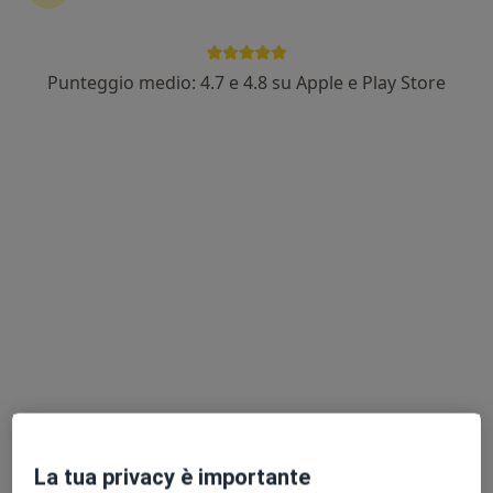
Punteggio medio: 4.7 e 4.8 su Apple e Play Store
Dr. Enzo Barducci
·
Altro
Cardiologo, Medico dello sport
372 recensioni
Indirizzo 1
Indirizzo 2
Via Giuseppe Verdi 26, Ronchi dei Legionari
•
Mappa
Medicenter Centro Medico Polispecialistico - Centro di Riabilitazione e Medicina dello Sport
Visita cardiologica
Prezzo non disponibile
Questo dottore non ha ancora attivato le prenotazioni online presso questo indirizzo.
Chiedi di attivare le prenotazioni online
La tua privacy è importante