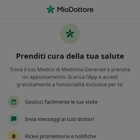
Men
Cardiopalmo • Ronchi dei Legionari, GO
Filters
• 1
Assicurazione
Map
Specialisti in trattamento Cardiopalmo a
Prenditi cura della tua salute
Ronchi dei Legionari
In che modo ordiniamo i risultati
Trova il tuo Medico di Medicina Generale e prenota
un appuntamento. Scarica l'App e accedi
gratuitamente a funzionalità esclusive per te:
Che specializzazione stai cercando?
Cardiologo
Medico dello sport
Endocrinol
Gestisci facilmente le tue visite
Invia messaggi ai tuoi dottori
Ricevi promemoria e notifiche