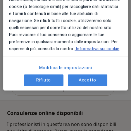
cookie (o tecnologie simili) per raccogliere dati statistici
e fornirti contenuti in base alle tue abitudini di
navigazione. Se rifiuti tutti i cookie, utilizzeremo solo
Dott.ssa Brigida Stagno
quelli necessari per il corretto utilizzo del nostro sito.
·
Altro
Nutrizionista, Gastroenterologa
Puoi revocare il tuo consenso o aggiornare le tue
11 recensioni
preferenze in qualsiasi momento dalle impostazioni. Per
saperne di più, consulta la nostra
Informativa sui cookie
Via Aurelia, 275, Roma
•
Mappa
Ospedale San Carlo di Nancy
Prima visita nutrizionistica
150 €
Modifica le impostazioni
Questo dottore non ha ancora attivato le prenotazioni online presso questo indirizzo.
Rifiuto
Accetto
Chiedi di attivare le prenotazioni online
Consulenze online disponibili
I professionisti in quest'area non sono disponibili