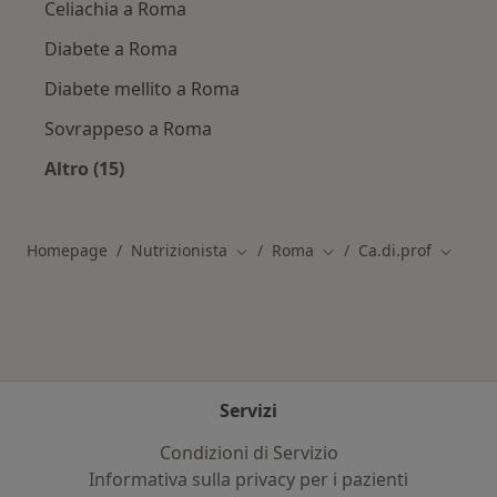
Celiachia a Roma
Diabete a Roma
Diabete mellito a Roma
Sovrappeso a Roma
Altro (15)
Altro nella categoria: Principali patologie trat
Homepage
Nutrizionista
Roma
Ca.di.prof
Cambia città
Cambia città
Cambia 
Servizi
Condizioni di Servizio
Informativa sulla privacy per i pazienti