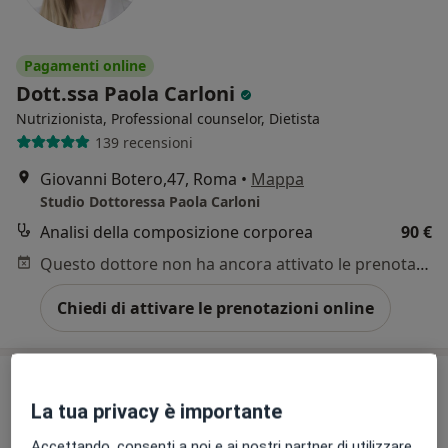
Pagamenti online
Dott.ssa Paola Carloni
Nutrizionista, Professional counselor, Dietista
139 recensioni
Giovanni Botero,47, Roma
•
Mappa
Studio Dottoressa Paola Carloni
Analisi della composizione corporea
90 €
Questo dottore non ha ancora attivato le prenotazioni online presso questo indirizzo.
Chiedi di attivare le prenotazioni online
La tua privacy è importante
Accettando, consenti a noi e ai nostri partner di utilizzare