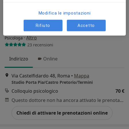
Modifica le impostazioni
Pagamenti online
Rifiuto
Accetto
Dott.ssa Francesca Drudi
·
Altro
Psicologa
23 recensioni
Indirizzo
Online
Via Castelfidardo 48, Roma
•
Mappa
Studio Porta Pia/Castro Pretorio/Termini
Colloquio psicologico
70 €
Questo dottore non ha ancora attivato le prenotazioni online presso questo indirizzo.
Chiedi di attivare le prenotazioni online