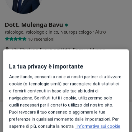
Dott. Mulenga Bavu
·
Altro
Psicologo, Psicologo clinico, Neuropsicologo
10 recensioni
Via Cipriano Facchinetti 67, Roma
•
Mappa
Studio privato dott. Mulenga Bavu
Psicoterapia
50 €
La tua privacy è importante
Questo dottore non ha ancora attivato le prenotazioni online presso questo indirizzo.
Accettando, consenti a noi e ai nostri partner di utilizzare
cookie (o tecnologie simili) per raccogliere dati statistici
Chiedi di attivare le prenotazioni online
e fornirti contenuti in base alle tue abitudini di
navigazione. Se rifiuti tutti i cookie, utilizzeremo solo
quelli necessari per il corretto utilizzo del nostro sito.
Puoi revocare il tuo consenso o aggiornare le tue
preferenze in qualsiasi momento dalle impostazioni. Per
saperne di più, consulta la nostra
Informativa sui cookie