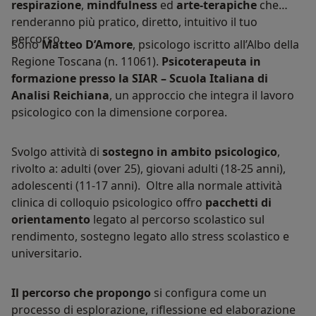
respirazione
,
mindfulness
ed
arte-terapiche
che
renderanno più pratico, diretto, intuitivo il tuo
percorso.
Sono
Matteo D’Amore
, psicologo iscritto all’Albo della
Regione Toscana (n. 11061).
Psicoterapeuta in
formazione presso la SIAR – Scuola Italiana di
Analisi Reichiana
, un approccio che integra il lavoro
psicologico con la dimensione corporea.
Svolgo attività di
sostegno in ambito psicologico
,
rivolto a: adulti (over 25), giovani adulti (18-25 anni),
adolescenti (11-17 anni). Oltre alla normale attività
clinica di colloquio psicologico offro
pacchetti di
orientamento
legato al percorso scolastico sul
rendimento, sostegno legato allo stress scolastico e
universitario.
Il percorso che propongo
si configura come un
processo di esplorazione, riflessione ed elaborazione