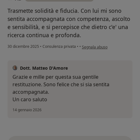
Trasmette solidità e fiducia. Con lui mi sono
sentita accompagnata con competenza, ascolto
e sensibilità, e si percepisce che dietro c'e' una
ricerca continua e profonda.
secondo l'opinione dell'utente AD
30 dicembre 2025
•
Consulenza privata
•
•
Segnala abuso
Dott. Matteo D'Amore
Grazie e mille per questa sua gentile
restituzione. Sono felice che si sia sentita
accompagnata.
Un caro saluto
14 gennaio 2026