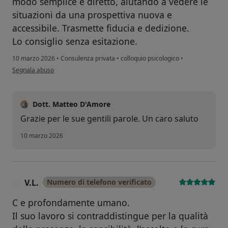
modo semplice e diretto, aiutando a vedere le
situazioni da una prospettiva nuova e
accessibile. Trasmette fiducia e dedizione.
Lo consiglio senza esitazione.
10 marzo 2026
•
Consulenza privata
•
colloquio psicologico
•
secondo l'opinione dell'utente V.T.
Segnala abuso
Dott. Matteo D'Amore
Grazie per le sue gentili parole. Un caro saluto
10 marzo 2026
V.L.
Numero di telefono verificato
V
C e profondamente umano.
Il suo lavoro si contraddistingue per la qualità