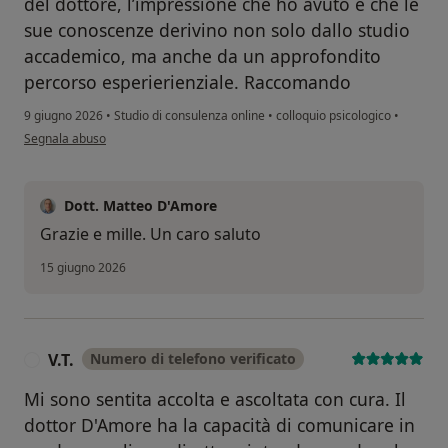
del dottore, l’impressione che ho avuto è che le
sue conoscenze derivino non solo dallo studio
accademico, ma anche da un approfondito
percorso esperierienziale. Raccomando
9 giugno 2026
•
Studio di consulenza online
•
colloquio psicologico
•
secondo l'opinione dell'utente F.A.
Segnala abuso
Dott. Matteo D'Amore
Grazie e mille. Un caro saluto
15 giugno 2026
V.T.
Numero di telefono verificato
V
Mi sono sentita accolta e ascoltata con cura. Il
dottor D'Amore ha la capacità di comunicare in