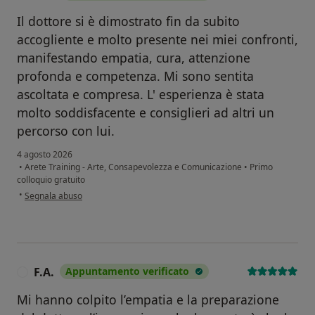
Il dottore si è dimostrato fin da subito
accogliente e molto presente nei miei confronti,
manifestando empatia, cura, attenzione
profonda e competenza. Mi sono sentita
ascoltata e compresa. L' esperienza è stata
molto soddisfacente e consiglieri ad altri un
percorso con lui.
4 agosto 2026
•
Arete Training - Arte, Consapevolezza e Comunicazione
•
Primo
colloquio gratuito
secondo l'opinione dell'utente C.N.
•
Segnala abuso
F.A.
Appuntamento verificato
F
Mi hanno colpito l’empatia e la preparazione