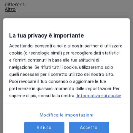
differenti.
Su di me
Altro
Approccio terapeutico
Psicologia clinica-dinamica
La tua privacy è importante
Aree di competenza principali:
Accettando, consenti a noi e ai nostri partner di utilizzare
Psicologia clinica
cookie (o tecnologie simili) per raccogliere dati statistici
Psicosomatica
e fornirti contenuti in base alle tue abitudini di
Psicologia clinica-dinamica
navigazione. Se rifiuti tutti i cookie, utilizzeremo solo
Principali patologie trattate
quelli necessari per il corretto utilizzo del nostro sito.
Puoi revocare il tuo consenso o aggiornare le tue
Disturbi del comportamento alimentare (DCA)
preferenze in qualsiasi momento dalle impostazioni. Per
Disturbo d'ansia generalizzato
Autostima
saperne di più, consulta la nostra
Informativa sui cookie
a11y_sr_more_dise
Bullismo
Disturbi dell'umore
+35
Presso questo indirizzo visito
Modifica le impostazioni
Adulti
Rifiuto
Accetto