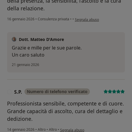
della presenza, la sensibilità, l’ascolto e la cura
della relazione.
secondo l'opinione dell'utente V.L.
16 gennaio 2026
•
Consulenza privata
•
•
Segnala abuso
Dott. Matteo D'Amore
Grazie e mille per le sue parole.
Un caro saluto
21 gennaio 2026
S.P.
Numero di telefono verificato
S
Professionista sensibile, competente e di cuore.
Grande capacità di ascolto, cura del dettaglio e
dedizione.
secondo l'opinione dell'utente S.P.
14 gennaio 2026
•
Altro
•
Altro
•
Segnala abuso