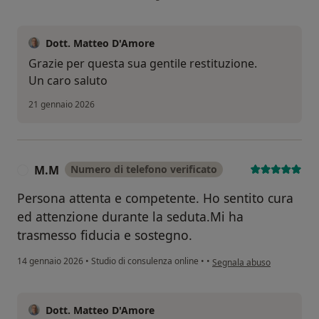
Dott. Matteo D'Amore
Grazie per questa sua gentile restituzione.
Un caro saluto
21 gennaio 2026
M.M
Numero di telefono verificato
M
Persona attenta e competente. Ho sentito cura
ed attenzione durante la seduta.Mi ha
trasmesso fiducia e sostegno.
secondo l'opinione dell'ut
14 gennaio 2026
•
Studio di consulenza online
•
•
Segnala abuso
Dott. Matteo D'Amore