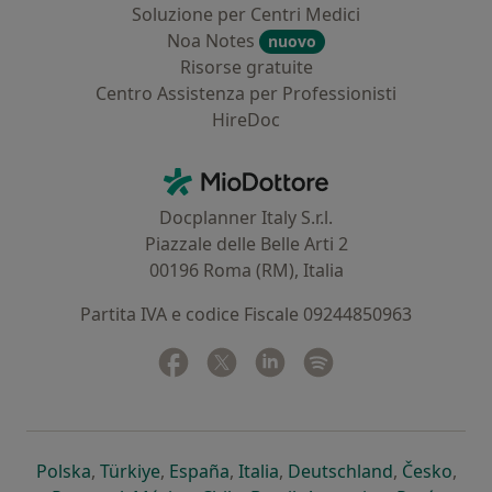
Soluzione per Centri Medici
Noa Notes
nuovo
Risorse gratuite
Centro Assistenza per Professionisti
HireDoc
Contatti
MioDottore - Homepage
Docplanner Italy S.r.l.
Piazzale delle Belle Arti 2
00196 Roma (RM), Italia
Partita IVA e codice Fiscale 09244850963
Facebook
si apre in una nuova scheda
Twitter
si apre in una nuova scheda
Linkedin
si apre in una nuova sc
Spotify
si apre in una nuo
si apre in una nuova scheda
si apre in una nuova scheda
si apre in una nuova scheda
si apre in una nuova sche
si apre in 
si a
Polska
,
Türkiye
,
España
,
Italia
,
Deutschland
,
Česko
,