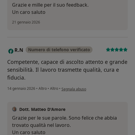
Grazie e mille per il suo feedback.
Un caro saluto
21 gennaio 2026
R.N
Numero di telefono verificato
R
Competente, capace di ascolto attento e grande
sensibilità. Il lavoro trasmette qualità, cura e
fiducia.
secondo l'opinione dell'utente R.N
14 gennaio 2026
•
Altro
•
Altro
•
Segnala abuso
Dott. Matteo D'Amore
Grazie per le sue parole. Sono felice che abbia
trovato qualità nel lavoro.
Un caro saluto