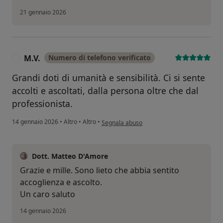
21 gennaio 2026
M.V.
Numero di telefono verificato
M
Grandi doti di umanità e sensibilità. Ci si sente
accolti e ascoltati, dalla persona oltre che dal
professionista.
secondo l'opinione dell'utente M.V.
14 gennaio 2026
•
Altro
•
Altro
•
Segnala abuso
Dott. Matteo D'Amore
Grazie e mille. Sono lieto che abbia sentito
accoglienza e ascolto.
Un caro saluto
14 gennaio 2026