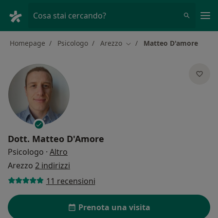
Men
Cosa stai cercando?
Homepage
Psicologo
Arezzo
Matteo D'amore
Cambia città
Dott.
Matteo D'Amore
sulle specializzazioni
Psicologo
·
Altro
Arezzo
2 indirizzi
11 recensioni
Prenota una visita