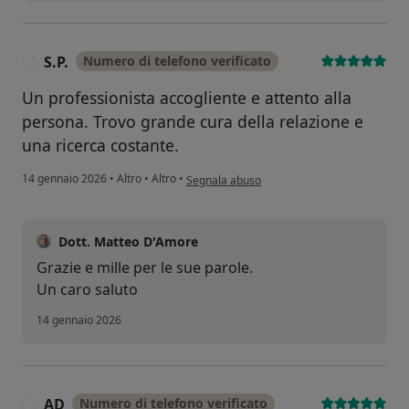
S.P.
Numero di telefono verificato
S
Un professionista accogliente e attento alla
persona. Trovo grande cura della relazione e
una ricerca costante.
secondo l'opinione dell'utente S.P.
14 gennaio 2026
•
Altro
•
Altro
•
Segnala abuso
Dott. Matteo D'Amore
Grazie e mille per le sue parole.
Un caro saluto
14 gennaio 2026
AD
Numero di telefono verificato
A