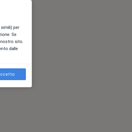
simili) per
azione. Se
l nostro sito.
ento dalle
ccetto