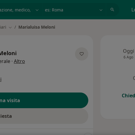
azione, medico, struttura
es: Roma
L
iari
Marialuisa Meloni
Cambia città
Oggi
Meloni
6 Ago
sulle specializzazioni
erale
·
Altro
i
Chied
na visita
hiesta