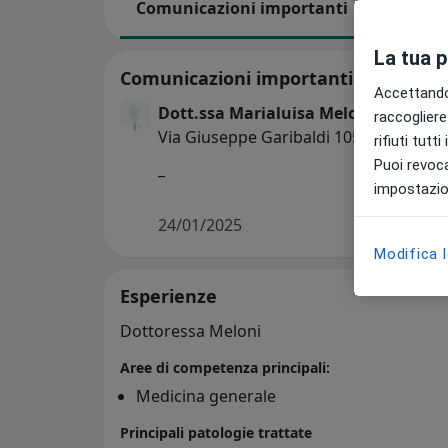
Comunicazioni importanti
Esperien
La tua 
Comunicazioni importanti
Accettando,
Dott.ssa Marialuisa Meloni
raccogliere 
Via Giuseppe Garibaldi 105, Cagliari 0
rifiuti tutt
Puoi revoca
_
impostazion
24/01/2025
Modifica 
Esperienze
Dottoressa Meloni
Aree di competenza principali:
Medicina generale
Principali patologie trattate