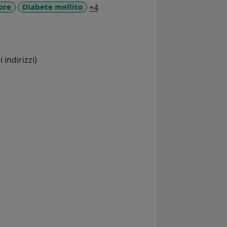
a11y_sr_more_diseases
ore
Diabete mellito
+4
 indirizzi)