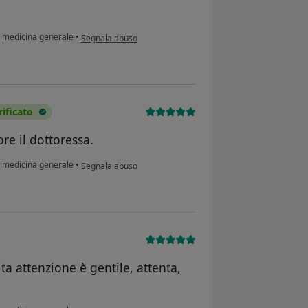
secondo l'opinione dell'utente F.F.
di medicina generale
•
Segnala abuso
ificato
re il dottoressa.
secondo l'opinione dell'utente Noorunnobi jewel
di medicina generale
•
Segnala abuso
ta attenzione è gentile, attenta,
secondo l'opinione dell'utente VG