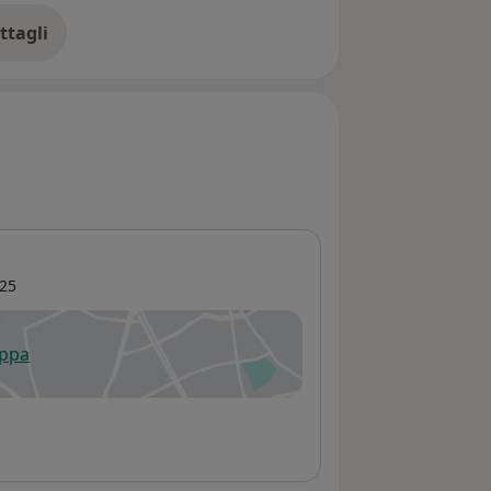
ttagli
ll'esperienza
25
appa
 apre in una nuova scheda