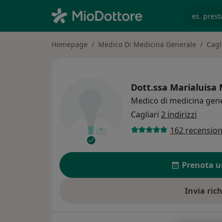
es. prest
Homepage
Medico Di Medicina Generale
Cagl
Dott.ssa
Marialuisa 
Medico di medicina gen
Cagliari
2 indirizzi
162 recension
Prenota u
Invia ric