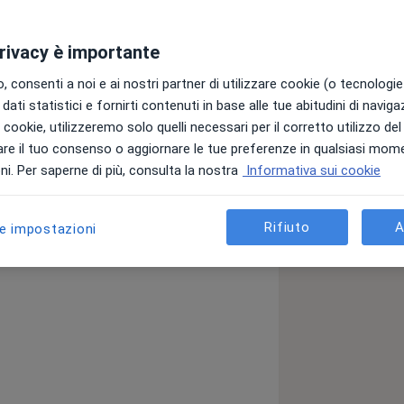
ze
Indirizzi
Prestazioni
Recensioni (162)
privacy è importante
 consenti a noi e ai nostri partner di utilizzare cookie (o tecnologie 
dati statistici e fornirti contenuti in base alle tue abitudini di navig
9125
i i cookie, utilizzeremo solo quelli necessari per il corretto utilizzo de
re il tuo consenso o aggiornare le tue preferenze in qualsiasi mom
i. Per saperne di più, consulta la nostra
Informativa sui cookie
Rifiuto
A
le impostazioni