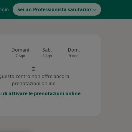
ogin
Sei un Professionista sanitario?
Domani
Sab,
Dom,
Lun,
Mar,
7 Ago
8 Ago
9 Ago
10 Ago
11 Ag
Questo centro non offre ancora
prenotazioni online
i di attivare le prenotazioni online