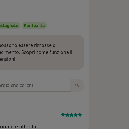
ettagliate
Puntualità
 possono essere rimosse o
iacimento.
Scopri come funziona il
Per saperne di più sulle opinioni
ensioni.
 recensioni
onale e attenta.