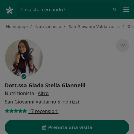
Men
Cosa stai cercando?
Homepage
Nutrizionista
San Giovanni Valdarno
Gia
Cambia c
Dott.ssa
Giada Stella Giannelli
sulle specializzazioni
Nutrizionista
·
Altro
San Giovanni Valdarno
5 indirizzi
17 recensioni
Prenota una visita