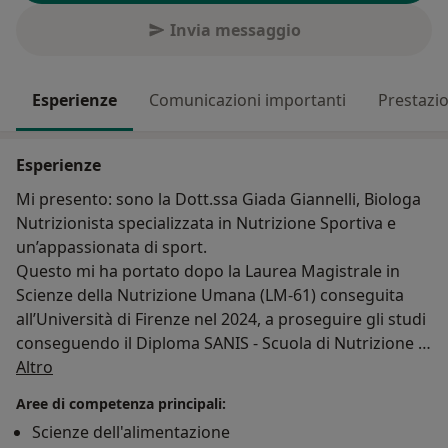
Invia messaggio
Esperienze
Comunicazioni importanti
Prestazio
Esperienze
Mi presento: sono la Dott.ssa Giada Giannelli, Biologa
Nutrizionista specializzata in Nutrizione Sportiva e
un’appassionata di sport.
Questo mi ha portato dopo la Laurea Magistrale in
Scienze della Nutrizione Umana (LM-61) conseguita
all’Università di Firenze nel 2024, a proseguire gli studi
conseguendo il Diploma SANIS - Scuola di Nutrizione e
Su di me
Integrazione Sportiva e la Certificazione ISAK level 1;
Altro
con la prospettiva nel 2026 di prendere la seconda
Aree di competenza principali:
Certificazione (ISAK level 2).
Scienze dell'alimentazione
Attualmente sono una collaboratrice del Dottor.