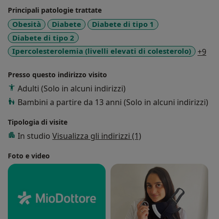
Cristian Petri, Nutrizionista ACF Fiorentina, e mi
Principali patologie trattate
occupo soprattutto di sport e anche di benessere.
Obesità
Diabete
Diabete di tipo 1
Il mio motto: ALIMENTA LA TUA PERFORMANCE,
Diabete di tipo 2
SUPERA I TUOI LIMITI
a11
Ipercolesterolemia (livelli elevati di colesterolo)
+9
Presso questo indirizzo visito
Adulti (Solo in alcuni indirizzi)
Bambini a partire da 13 anni (Solo in alcuni indirizzi)
Tipologia di visite
In studio
Visualizza gli indirizzi (1)
Foto e video