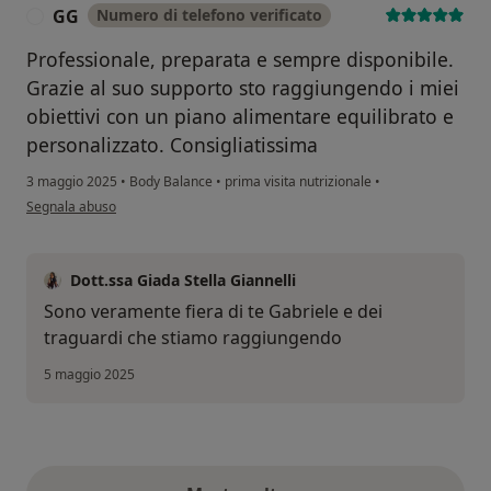
GG
Numero di telefono verificato
G
Professionale, preparata e sempre disponibile.
Grazie al suo supporto sto raggiungendo i miei
obiettivi con un piano alimentare equilibrato e
personalizzato. Consigliatissima
3 maggio 2025
•
Body Balance
•
prima visita nutrizionale
•
secondo l'opinione dell'utente GG
Segnala abuso
Dott.ssa Giada Stella Giannelli
Sono veramente fiera di te Gabriele e dei
traguardi che stiamo raggiungendo
5 maggio 2025