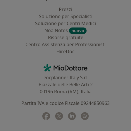
Prezzi
Soluzione per Specialisti
Soluzione per Centri Medici
Noa Notes
nuovo
Risorse gratuite
Centro Assistenza per Professionisti
HireDoc
Contatti
MioDottore - Homepage
Docplanner Italy S.r.l.
Piazzale delle Belle Arti 2
00196 Roma (RM), Italia
Partita IVA e codice Fiscale 09244850963
Facebook
si apre in una nuova scheda
Twitter
si apre in una nuova scheda
Linkedin
si apre in una nuova sc
Spotify
si apre in una nuo