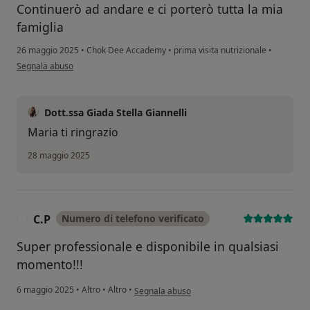
Continuerò ad andare e ci porterò tutta la mia
famiglia
26 maggio 2025
•
Chok Dee Accademy
•
prima visita nutrizionale
•
secondo l'opinione dell'utente Maria
Segnala abuso
Dott.ssa Giada Stella Giannelli
Maria ti ringrazio
28 maggio 2025
C.P
Numero di telefono verificato
C
Super professionale e disponibile in qualsiasi
momento!!!
secondo l'opinione dell'utente C.P
6 maggio 2025
•
Altro
•
Altro
•
Segnala abuso