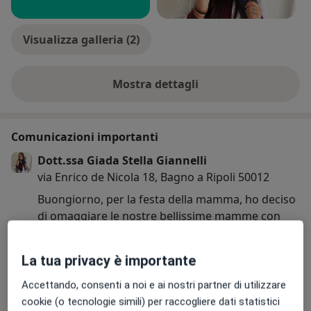
Visualizza galleria (2)
Mostra dettagli
sull'esperienza
Comunicazioni importanti
Dott.ssa Giada Stella Giannelli
via Enrico de Nicola 18, Bagno a Ripoli 50012
Buongiorno, per la festa della mamma, ho deciso
di omaggiare le nostre bellissime mamme con
uno sconto del 20% sulla prima visita nutrizionale.
La tua privacy è importante
05/05/2025
Accettando, consenti a noi e ai nostri partner di utilizzare
cookie (o tecnologie simili) per raccogliere dati statistici