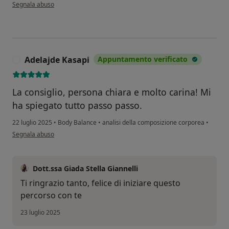
secondo l'opinione dell'utente Moa
Segnala abuso
Adelajde Kasapi
Appuntamento verificato
A
La consiglio, persona chiara e molto carina! Mi
ha spiegato tutto passo passo.
22 luglio 2025
•
Body Balance
•
analisi della composizione corporea
•
secondo l'opinione dell'utente Adelajde Kasapi
Segnala abuso
Dott.ssa Giada Stella Giannelli
Ti ringrazio tanto, felice di iniziare questo
percorso con te
23 luglio 2025