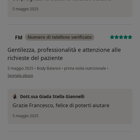
5 maggio 2025
FM
Numero di telefono verificato
F
Gentilezza, professionalità e attenzione alle
richieste del paziente
5 maggio 2025
•
Body Balance
•
prima visita nutrizionale
•
secondo l'opinione dell'utente FM
Segnala abuso
Dott.ssa Giada Stella Giannelli
Grazie Francesco, felice di poterti aiutare
5 maggio 2025