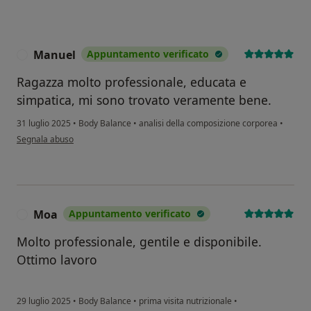
Manuel
Appuntamento verificato
M
Ragazza molto professionale, educata e
simpatica, mi sono trovato veramente bene.
31 luglio 2025
•
Body Balance
•
analisi della composizione corporea
•
secondo l'opinione dell'utente Manuel
Segnala abuso
Moa
Appuntamento verificato
M
Molto professionale, gentile e disponibile.
Ottimo lavoro
29 luglio 2025
•
Body Balance
•
prima visita nutrizionale
•