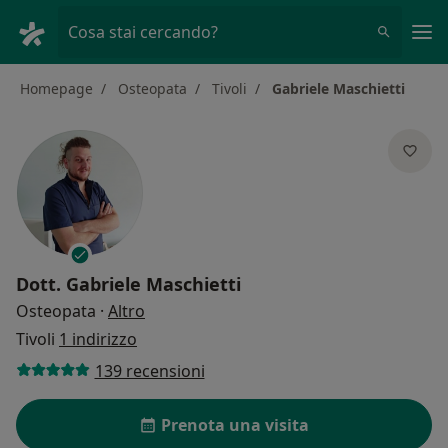
Men
Cosa stai cercando?
Homepage
Osteopata
Tivoli
Gabriele Maschietti
Dott.
Gabriele Maschietti
sulle specializzazioni
Osteopata
·
Altro
Tivoli
1 indirizzo
139 recensioni
Prenota una visita