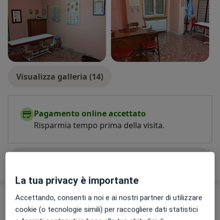
Visualizza galleria (14)
Pagamento online accettato
Risparmia tempo prima della visita.
Mostra dettagli
sull'esperienza
La tua privacy è importante
Comunicazioni importanti
Accettando, consenti a noi e ai nostri partner di utilizzare
cookie (o tecnologie simili) per raccogliere dati statistici
Dott. Gabriele Maschietti