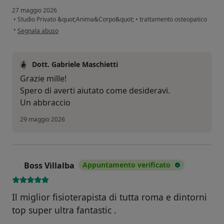
27 maggio 2026
•
Studio Privato &quot;Anima&Corpo&quot;
•
trattamento osteopatico
secondo l'opinione dell'utente M.
•
Segnala abuso
Dott. Gabriele Maschietti
Grazie mille!
Spero di averti aiutato come desideravi.
Un abbraccio
29 maggio 2026
Boss Villalba
Appuntamento verificato
B
Il miglior fisioterapista di tutta roma e dintorni
top super ultra fantastic .