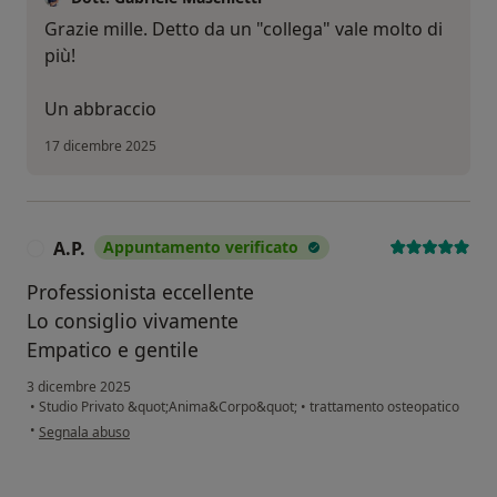
Grazie mille. Detto da un "collega" vale molto di
più!
Un abbraccio
17 dicembre 2025
A.P.
Appuntamento verificato
A
Professionista eccellente
Lo consiglio vivamente
Empatico e gentile
3 dicembre 2025
•
Studio Privato &quot;Anima&Corpo&quot;
•
trattamento osteopatico
secondo l'opinione dell'utente A.P.
•
Segnala abuso