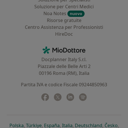
Soluzione per Centri Medici
Noa Notes
nuovo
Risorse gratuite
Centro Assistenza per Professionisti
HireDoc
Contatti
MioDottore - Homepage
Docplanner Italy S.r.l.
Piazzale delle Belle Arti 2
00196 Roma (RM), Italia
Partita IVA e codice Fiscale 09244850963
Facebook
si apre in una nuova scheda
Twitter
si apre in una nuova scheda
Linkedin
si apre in una nuova sc
Spotify
si apre in una nuo
si apre in una nuova scheda
si apre in una nuova scheda
si apre in una nuova scheda
si apre in una nuova sche
si apre in 
si a
Polska
,
Türkiye
,
España
,
Italia
,
Deutschland
,
Česko
,