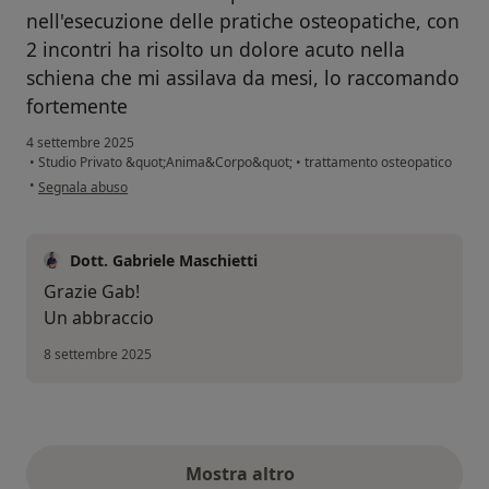
nell'esecuzione delle pratiche osteopatiche, con
2 incontri ha risolto un dolore acuto nella
schiena che mi assilava da mesi, lo raccomando
fortemente
4 settembre 2025
•
Studio Privato &quot;Anima&Corpo&quot;
•
trattamento osteopatico
secondo l'opinione dell'utente Gabriela
•
Segnala abuso
Dott. Gabriele Maschietti
Grazie Gab!
Un abbraccio
8 settembre 2025
Mostra altro
opinioni di cui sopra