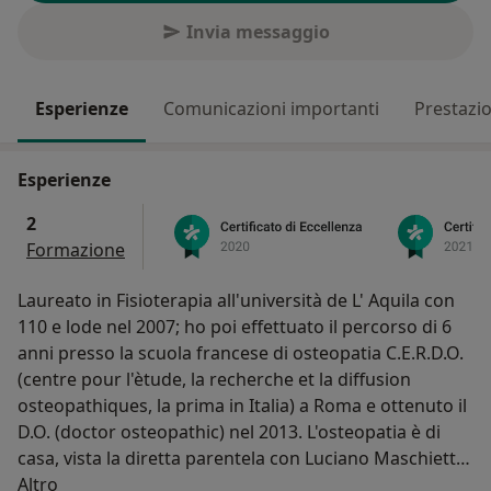
Invia messaggio
Esperienze
Comunicazioni importanti
Prestazio
Esperienze
2
Formazione
Laureato in Fisioterapia all'università de L' Aquila con
110 e lode nel 2007; ho poi effettuato il percorso di 6
anni presso la scuola francese di osteopatia C.E.R.D.O.
(centre pour l'ètude, la recherche et la diffusion
osteopathiques, la prima in Italia) a Roma e ottenuto il
D.O. (doctor osteopathic) nel 2013. L'osteopatia è di
casa, vista la diretta parentela con Luciano Maschietti
Su di me
(mio papà), uno dei primi osteopati italiani (studi 1989-
Altro