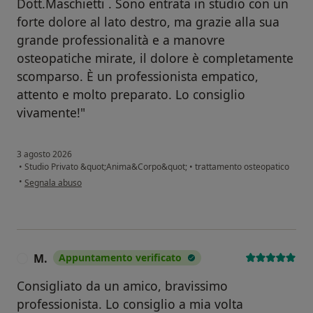
Dott.Maschietti . Sono entrata in studio con un
forte dolore al lato destro, ma grazie alla sua
grande professionalità e a manovre
osteopatiche mirate, il dolore è completamente
scomparso. È un professionista empatico,
attento e molto preparato. Lo consiglio
vivamente!"
3 agosto 2026
•
Studio Privato &quot;Anima&Corpo&quot;
•
trattamento osteopatico
secondo l'opinione dell'utente E.D.B.
•
Segnala abuso
M.
Appuntamento verificato
M
Consigliato da un amico, bravissimo
professionista. Lo consiglio a mia volta