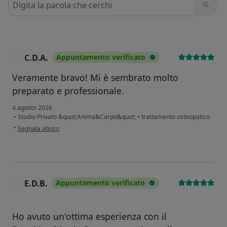
C.D.A.
Appuntamento verificato
C
Veramente bravo! Mi è sembrato molto
preparato e professionale.
4 agosto 2026
•
Studio Privato &quot;Anima&Corpo&quot;
•
trattamento osteopatico
secondo l'opinione dell'utente C.D.A.
•
Segnala abuso
E.D.B.
Appuntamento verificato
E
Ho avuto un'ottima esperienza con il