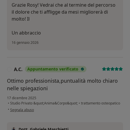
Grazie Rosy! Vedrai che al termine del percorso
il dolore che ti affligge da mesi migliorerà di
molto! Il
Un abbraccio
16 gennaio 2026
A.C.
Appuntamento verificato
A
Ottimo professionista,puntualità molto chiaro
nelle spiegazioni
17 dicembre 2025
•
Studio Privato &quot;Anima&Corpo&quot;
•
trattamento osteopatico
secondo l'opinione dell'utente A.C.
•
Segnala abuso
Dott. Gabriele Maschietti