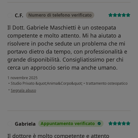
C.F.
Numero di telefono verificato
C
Il Dott. Gabriele Maschietti è un osteopata
competente e molto attento. Mi ha aiutato a
risolvere in poche sedute un problema che mi
portavo dietro da tempo, con professionalità e
grande disponibilità. Consigliatissimo per chi
cerca un approccio serio ma anche umano.
1 novembre 2025
•
Studio Privato &quot;Anima&Corpo&quot;
•
trattamento osteopatico
secondo l'opinione dell'utente C.F.
•
Segnala abuso
Gabriela
Appuntamento verificato
G
Il dottore è molto competente e attento