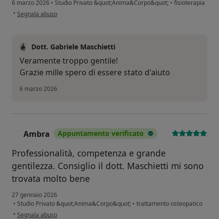
6 marzo 2026
•
Studio Privato &quot;Anima&Corpo&quot;
•
fisioterapia
secondo l'opinione dell'utente Boss Villalba
•
Segnala abuso
Dott. Gabriele Maschietti
Veramente troppo gentile!
Grazie mille spero di essere stato d'aiuto
6 marzo 2026
Ambra
Appuntamento verificato
A
Professionalità, competenza e grande
gentilezza. Consiglio il dott. Maschietti mi sono
trovata molto bene
27 gennaio 2026
•
Studio Privato &quot;Anima&Corpo&quot;
•
trattamento osteopatico
secondo l'opinione dell'utente Ambra
•
Segnala abuso