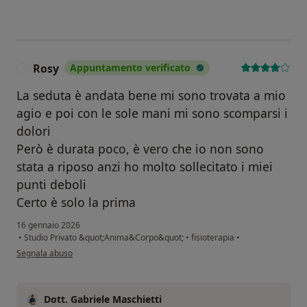
Rosy
Appuntamento verificato
R
La seduta è andata bene mi sono trovata a mio
agio e poi con le sole mani mi sono scomparsi i
dolori
Però è durata poco, è vero che io non sono
stata a riposo anzi ho molto sollecitato i miei
punti deboli
Certo è solo la prima
16 gennaio 2026
•
Studio Privato &quot;Anima&Corpo&quot;
•
fisioterapia
•
secondo l'opinione dell'utente Rosy
Segnala abuso
Dott. Gabriele Maschietti