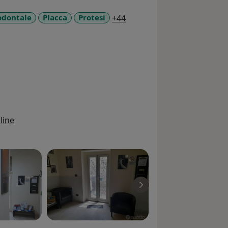
a11y_sr_more_diseases
odontale
Placca
Protesi
+44
line