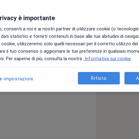
privacy è importante
 consenti a noi e ai nostri partner di utilizzare cookie (o tecnologie 
dati statistici e fornirti contenuti in base alle tue abitudini di navig
degli studi di Messina. Perfezionata in
i i cookie, utilizzeremo solo quelli necessari per il corretto utilizzo de
 Studi di Milano. Dottore di Ricerca
re il tuo consenso o aggiornare le tue preferenze in qualsiasi mom
ncitrice di diverse Borse di studio e di
i. Per saperne di più, consulta la nostra
Informativa sui cookie
e dei Docenti di Odontoiatria. Nella
andi competenze in ogni campo
Rifiuto
A
le impostazioni
vative quali l'implantologia guidata
fetti, smile designing (simulazione del
ici fissi di ultima generazione senza