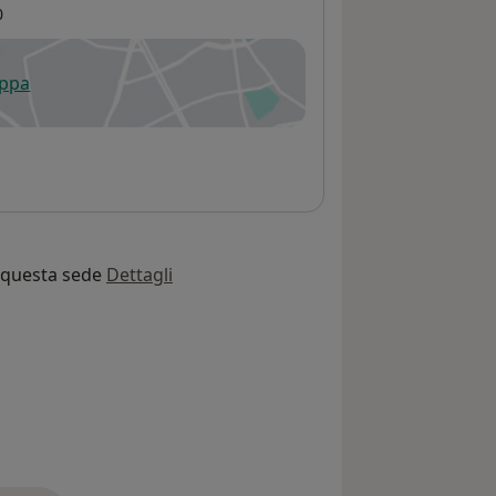
0
appa
 apre in una nuova scheda
o questa sede
Dettagli