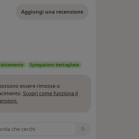
Aggiungi una recensione
 trattamento
Spiegazioni dettagliate
 possono essere rimosse o
iacimento.
Scopri come funziona il
Per saperne di più sulle opinioni
ensioni.
 recensioni