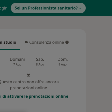
ogin
Sei un Professionista sanitario?
in studio
Consulenza online
 studio
Consulenza online
Domani
Sab,
Dom,
Lun,
Mar,
7 Ago
8 Ago
9 Ago
10 Ago
11 Ag
Questo centro non offre ancora
prenotazioni online
i di attivare le prenotazioni online
 (1)