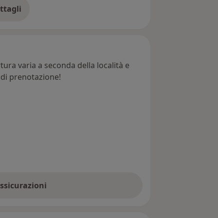
ttagli
ll'indirizzo
ura varia a seconda della località e
e di prenotazione!
assicurazioni