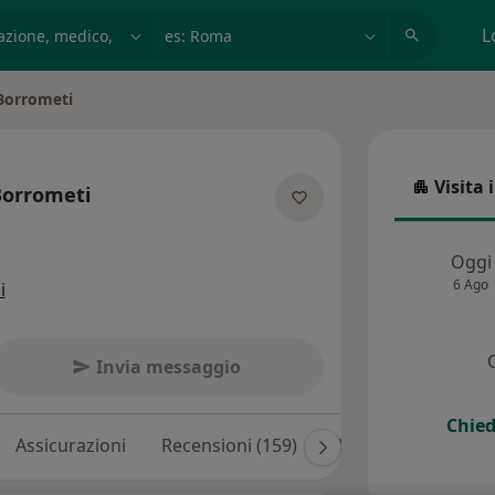
azione, medico, struttura
es: Roma
L
Borrometi
Visita 
Borrometi
Visita in
ializzazioni
Oggi
6 Ago
i
Invia messaggio
Chied
Assicurazioni
Recensioni (159)
Risposte ai pazienti