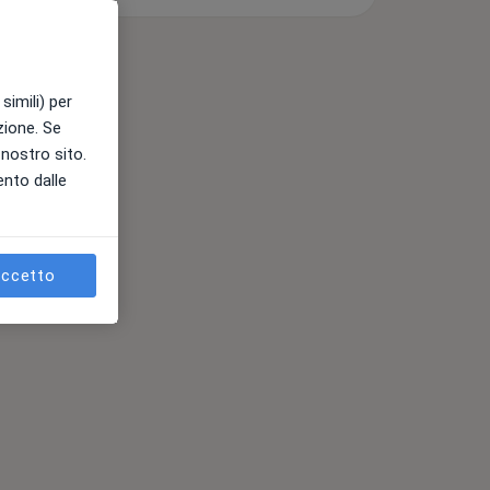
simili) per
azione. Se
l nostro sito.
ento dalle
ccetto