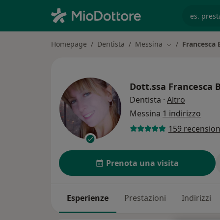
es. prest
Homepage
Dentista
Messina
Francesca 
Cambia città
Dott.ssa
Francesca 
sulle spec
Dentista
·
Altro
Messina
1 indirizzo
159 recension
Prenota una visita
Esperienze
Prestazioni
Indirizzi