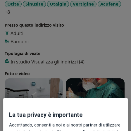
Otite
Sinusite
Otalgia
Vertigine
Acufene
a11y_sr_more_diseases
+8
Presso questo indirizzo visito
Adulti
Bambini
Tipologia di visite
In studio
Visualizza gli indirizzi (4)
Foto e video
La tua privacy è importante
Accettando, consenti a noi e ai nostri partner di utilizzare
Visualizza galleria (5)