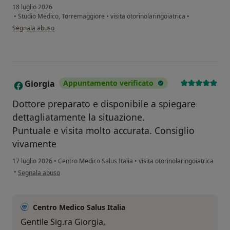
18 luglio 2026
•
Studio Medico, Torremaggiore
•
visita otorinolaringoiatrica
•
secondo l'opinione dell'utente Antonucci Giuseppe Ex direttore di Medicina I
Segnala abuso
Giorgia
Appuntamento verificato
G
Dottore preparato e disponibile a spiegare
dettagliatamente la situazione.
Puntuale e visita molto accurata. Consiglio
vivamente
17 luglio 2026
•
Centro Medico Salus Italia
•
visita otorinolaringoiatrica
secondo l'opinione dell'utente Giorgia
•
Segnala abuso
Centro Medico Salus Italia
Gentile Sig.ra Giorgia,