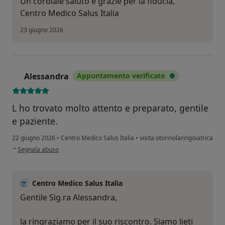
Un cordiale saluto e grazie per la fiducia,
Centro Medico Salus Italia
23 giugno 2026
Alessandra
Appuntamento verificato
A
L ho trovato molto attento e preparato, gentile
e paziente.
22 giugno 2026
•
Centro Medico Salus Italia
•
visita otorinolaringoiatrica
secondo l'opinione dell'utente Alessandra
•
Segnala abuso
Centro Medico Salus Italia
Gentile Sig.ra Alessandra,
la ringraziamo per il suo riscontro. Siamo lieti