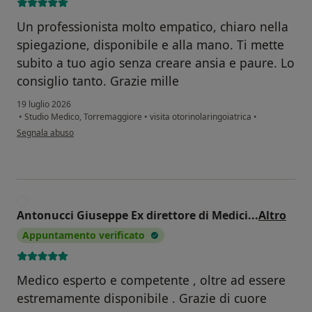
Un professionista molto empatico, chiaro nella
spiegazione, disponibile e alla mano. Ti mette
subito a tuo agio senza creare ansia e paure. Lo
consiglio tanto. Grazie mille
19 luglio 2026
•
Studio Medico, Torremaggiore
•
visita otorinolaringoiatrica
•
secondo l'opinione dell'utente Anna Maria San Severo
Segnala abuso
A
Antonucci Giuseppe Ex direttore di Medici
...
Altro
Appuntamento verificato
Medico esperto e competente , oltre ad essere
estremamente disponibile . Grazie di cuore