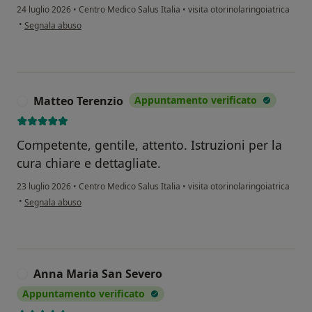
24 luglio 2026
•
Centro Medico Salus Italia
•
visita otorinolaringoiatrica
secondo l'opinione dell'utente C.S.
•
Segnala abuso
Matteo Terenzio
Appuntamento verificato
M
Competente, gentile, attento. Istruzioni per la
cura chiare e dettagliate.
23 luglio 2026
•
Centro Medico Salus Italia
•
visita otorinolaringoiatrica
secondo l'opinione dell'utente Matteo Terenzio
•
Segnala abuso
Anna Maria San Severo
A
Appuntamento verificato