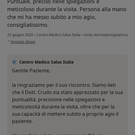
Puntuale, preciso nelle spiegazioni e
meticoloso durante la visita. Persona alla mano
che mi ha messo subito a mio agio,
consigliatissimo.
23 giugno 2026
•
Centro Medico Salus Italia
•
visita otorinolaringoiatrica
secondo l'opinione dell'utente D.S.
•
Segnala abuso
Centro Medico Salus Italia
Gentile Paziente,
la ringraziamo per il suo riscontro. Siamo lieti
che il Dott. Crudo sia stato apprezzato per la sua
puntualità, precisione nelle spiegazioni e
meticolosità durante la visita, oltre che per la
sua capacità di mettere subito a proprio agio il
paziente.