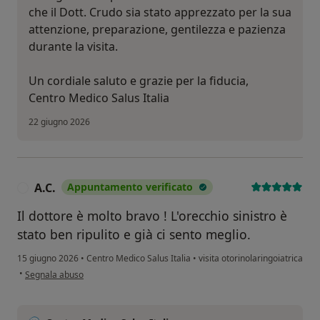
che il Dott. Crudo sia stato apprezzato per la sua
attenzione, preparazione, gentilezza e pazienza
durante la visita.
Un cordiale saluto e grazie per la fiducia,
Centro Medico Salus Italia
22 giugno 2026
A.C.
Appuntamento verificato
A
Il dottore è molto bravo ! L'orecchio sinistro è
stato ben ripulito e già ci sento meglio.
15 giugno 2026
•
Centro Medico Salus Italia
•
visita otorinolaringoiatrica
secondo l'opinione dell'utente A.C.
•
Segnala abuso