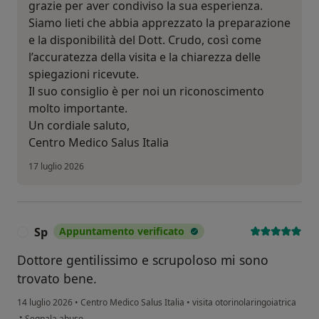
grazie per aver condiviso la sua esperienza.
Siamo lieti che abbia apprezzato la preparazione
e la disponibilità del Dott. Crudo, così come
l’accuratezza della visita e la chiarezza delle
spiegazioni ricevute.
Il suo consiglio è per noi un riconoscimento
molto importante.
Un cordiale saluto,
Centro Medico Salus Italia
17 luglio 2026
Sp
Appuntamento verificato
S
Dottore gentilissimo e scrupoloso mi sono
trovato bene.
14 luglio 2026
•
Centro Medico Salus Italia
•
visita otorinolaringoiatrica
secondo l'opinione dell'utente Sp
•
Segnala abuso