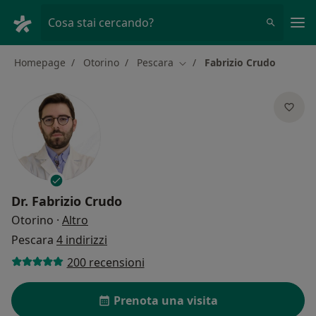
Men
Cosa stai cercando?
Homepage
Otorino
Pescara
Fabrizio Crudo
Cambia città
Dr.
Fabrizio Crudo
sulle specializzazioni
Otorino
·
Altro
Pescara
4 indirizzi
200 recensioni
Prenota una visita