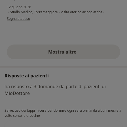
12 giugno 2026
•
Studio Medico, Torremaggiore
•
visita otorinolaringoiatrica
•
secondo l'opinione dell'utente Nevilla Di Cesare
Segnala abuso
Mostra altro
opinioni di cui sopra
Risposte ai pazienti
ha risposto a 3 domande da parte di pazienti di
MioDottore
Salve, uso dei tappi in cera per dormire ogni sera ormai da alcuni mesi e a
volte sento le orecchie