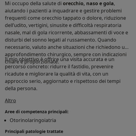
Mi occupo della salute di
orecchio, naso e gola
,
aiutando i pazienti a inquadrare e gestire problemi
frequenti come orecchio tappato o dolore, riduzione
dell’udito, vertigini, sinusite e difficoltà respiratoria
nasale, mal di gola ricorrente, abbassamenti di voce e
disturbi del sonno legati al russamento. Quando
necessario, valuto anche situazioni che richiedono un
approfondimento chirurgico, sempre con indicazioni
Il mio obiettivo è offrire una visita accurata e un
chiare e proporzionate.
percorso concreto: ridurre il fastidio, prevenire
ricadute e migliorare la qualità di vita, con un
approccio serio, aggiornato e rispettoso dei tempi
della persona.
Su di me
Altro
Aree di competenza principali:
Otorinolaringoiatria
Principali patologie trattate