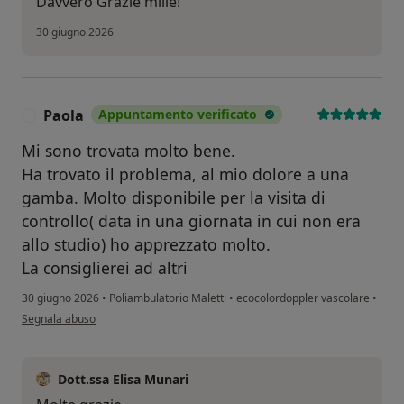
Davvero Grazie mille!
30 giugno 2026
Paola
Appuntamento verificato
P
Mi sono trovata molto bene.
Ha trovato il problema, al mio dolore a una
gamba. Molto disponibile per la visita di
controllo( data in una giornata in cui non era
allo studio) ho apprezzato molto.
La consiglierei ad altri
30 giugno 2026
•
Poliambulatorio Maletti
•
ecocolordoppler vascolare
•
secondo l'opinione dell'utente Paola
Segnala abuso
Dott.ssa Elisa Munari