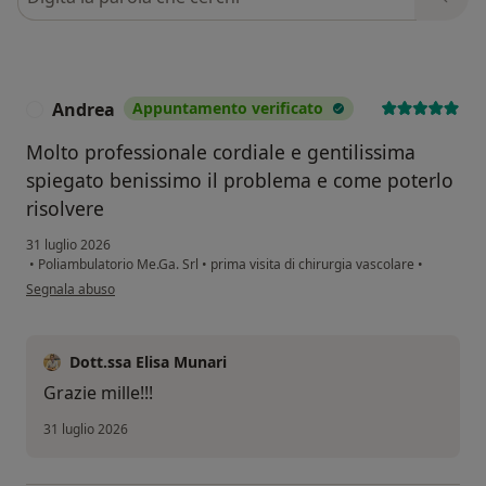
Andrea
Appuntamento verificato
A
Molto professionale cordiale e gentilissima
spiegato benissimo il problema e come poterlo
risolvere
31 luglio 2026
•
Poliambulatorio Me.Ga. Srl
•
prima visita di chirurgia vascolare
•
secondo l'opinione dell'utente Andrea
Segnala abuso
Dott.ssa Elisa Munari
Grazie mille!!!
31 luglio 2026