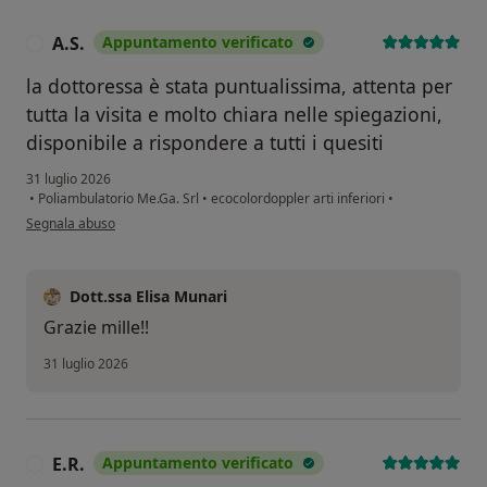
A.S.
Appuntamento verificato
A
la dottoressa è stata puntualissima, attenta per
tutta la visita e molto chiara nelle spiegazioni,
disponibile a rispondere a tutti i quesiti
31 luglio 2026
•
Poliambulatorio Me.Ga. Srl
•
ecocolordoppler arti inferiori
•
secondo l'opinione dell'utente A.S.
Segnala abuso
Dott.ssa Elisa Munari
Grazie mille!!
31 luglio 2026
E.R.
Appuntamento verificato
E