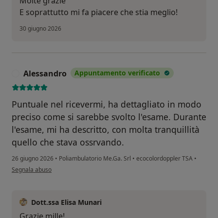
Molte grazie
E soprattutto mi fa piacere che stia meglio!
30 giugno 2026
Alessandro
Appuntamento verificato
A
Puntuale nel ricevermi, ha dettagliato in modo
preciso come si sarebbe svolto l'esame. Durante
l'esame, mi ha descritto, con molta tranquillità
quello che stava ossrvando.
26 giugno 2026
•
Poliambulatorio Me.Ga. Srl
•
ecocolordoppler TSA
•
secondo l'opinione dell'utente Alessandro
Segnala abuso
Dott.ssa Elisa Munari
Grazie mille!