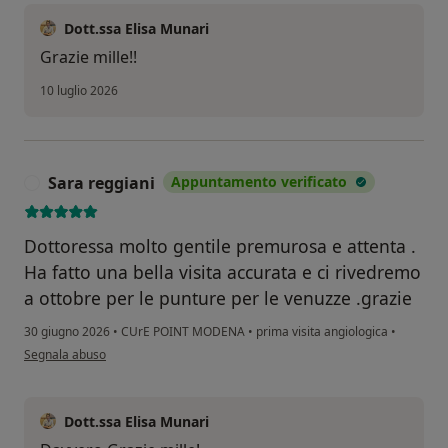
Dott.ssa Elisa Munari
Grazie mille!!
10 luglio 2026
Sara reggiani
Appuntamento verificato
S
Dottoressa molto gentile premurosa e attenta .
Ha fatto una bella visita accurata e ci rivedremo
a ottobre per le punture per le venuzze .grazie
30 giugno 2026
•
CUrE POINT MODENA
•
prima visita angiologica
•
secondo l'opinione dell'utente Sara reggiani
Segnala abuso
Dott.ssa Elisa Munari