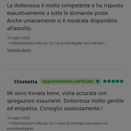
La dottoressa è molto competente e ha risposto
esaustivamente a tutte le domande poste.
Anche umanamente si è mostrata disponibile
all’ascolto.
10 luglio 2026
•
Poliambulatorio Me.Ga. Srl
•
ecocolordoppler arti inferiori
•
secondo l'opinione dell'utente E.R.
Segnala abuso
Elisabetta
Appuntamento verificato
E
Mi sono trovata bene, visita accurata con
spiegazioni esaurienti. Dottoressa molto gentile
ed empatica. Consiglio assolutamente.!
10 luglio 2026
•
Poliambulatorio Me.Ga. Srl
•
visita di chirurgia vascolare con
ecocolordoppler