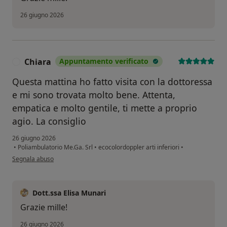
26 giugno 2026
Chiara
Appuntamento verificato
C
Questa mattina ho fatto visita con la dottoressa
e mi sono trovata molto bene. Attenta,
empatica e molto gentile, ti mette a proprio
agio. La consiglio
26 giugno 2026
•
Poliambulatorio Me.Ga. Srl
•
ecocolordoppler arti inferiori
•
secondo l'opinione dell'utente Chiara
Segnala abuso
Dott.ssa Elisa Munari
Grazie mille!
26 giugno 2026