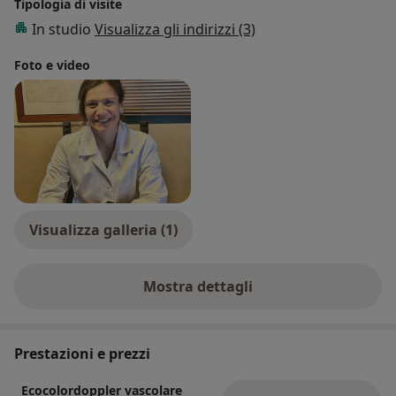
TEAR Bologna 02/12/2019 - 03/12/2019, Relatore:
Tipologia di visite
Uditore.
In studio
Visualizza gli indirizzi (3)
TEAR Bologna 08/10/2018 - 09/10/2018, Relatore:
Foto e video
Uditore.
SICVE - Bologna 23/10/2017 - 25/10/2017,
Relatore: Uditore.
SICVE - Roma 23/10/2016 - 25/10/2016, Relatore:
Uditore.
SICVE - Milano 04/10/2015 - 06/10/2015, Relatore:
Uditore.
EVC Maastricht 05/03/2017 - 07/03/2017.
Visualizza galleria (1)
Mostra dettagli
sull'esperienza
Prestazioni e prezzi
Ecocolordoppler vascolare