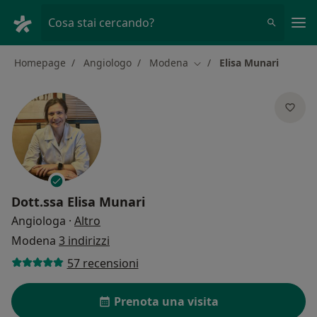
Men
Cosa stai cercando?
Homepage
Angiologo
Modena
Elisa Munari
Cambia città
Dott.ssa
Elisa Munari
sulle specializzazioni
Angiologa
·
Altro
Modena
3 indirizzi
57 recensioni
Prenota una visita