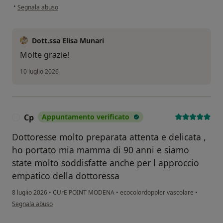
secondo l'opinione dell'utente Elisabetta
•
Segnala abuso
Dott.ssa Elisa Munari
Molte grazie!
10 luglio 2026
Cp
Appuntamento verificato
C
Dottoresse molto preparata attenta e delicata ,
ho portato mia mamma di 90 anni e siamo
state molto soddisfatte anche per l approccio
empatico della dottoressa
8 luglio 2026
•
CUrE POINT MODENA
•
ecocolordoppler vascolare
•
secondo l'opinione dell'utente Cp
Segnala abuso