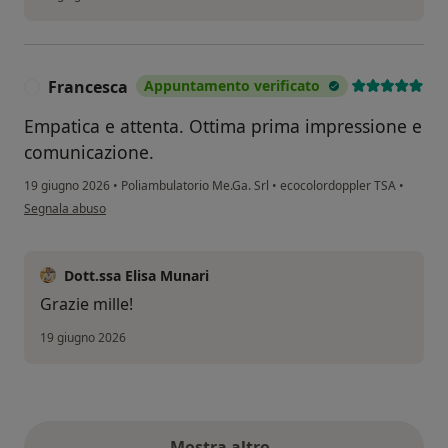
Francesca
Appuntamento verificato
F
Empatica e attenta. Ottima prima impressione e
comunicazione.
19 giugno 2026
•
Poliambulatorio Me.Ga. Srl
•
ecocolordoppler TSA
•
secondo l'opinione dell'utente Francesca
Segnala abuso
Dott.ssa Elisa Munari
Grazie mille!
19 giugno 2026
Mostra altro