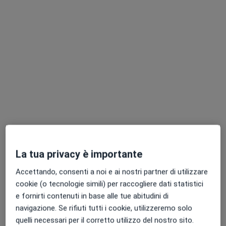
Via Adelaide Bono, 4, Mirandola
•
Mappa
Centro Medico Mirandola | Poliambulatorio Privato
Visita di chirurgia vascolare
Prezzo non disponibile
Questo dottore non ha ancora attivato le prenotazioni online presso questo indirizzo.
Chiedi di attivare le prenotazioni online
La tua privacy è importante
Accettando, consenti a noi e ai nostri partner di utilizzare
cookie (o tecnologie simili) per raccogliere dati statistici
Centro Medico Mirandola |
e fornirti contenuti in base alle tue abitudini di
Poliambulatorio Privato
navigazione. Se rifiuti tutti i cookie, utilizzeremo solo
Poliambulatorio
quelli necessari per il corretto utilizzo del nostro sito.
·
Altro
Angiologo, Proctologo, Logopedista