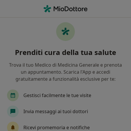
Men
Angiologo • Mirandola, MO
Filters
Assicurazione
Mappa
Angiologi a Mirandola. Prenota online la tua
Prenditi cura della tua salute
visita
In che modo ordiniamo i risultati
Trova il tuo Medico di Medicina Generale e prenota
un appuntamento. Scarica l'App e accedi
gratuitamente a funzionalità esclusive per te:
Gestisci facilmente le tue visite
Invia messaggi ai tuoi dottori
Prof. Roberto Silingardi
Ricevi promemoria e notifiche
Angiologo, Chirurgo vascolare