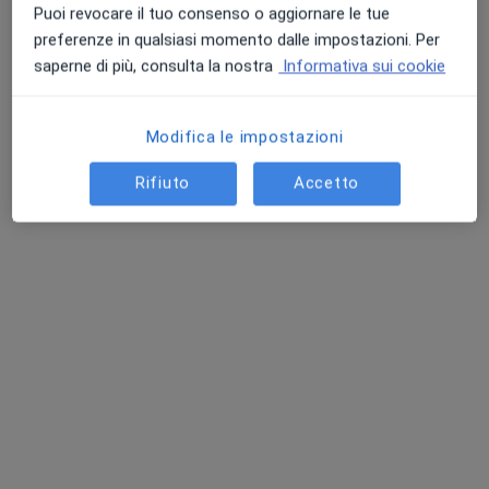
Puoi revocare il tuo consenso o aggiornare le tue
7870 recensioni
preferenze in qualsiasi momento dalle impostazioni. Per
Via Adelaide Bono, 4, Mirandola
•
Mappa
saperne di più, consulta la nostra
Informativa sui cookie
Centro Medico Mirandola | Poliambulatorio Privato
Scleroterapia
Prezzo non disponibile
Modifica le impostazioni
Rifiuto
Accetto
Dr. Mauro Andreoli
Prof. Roberto
Dott. Antonio Rumolo
Angiologo
Silingardi
Angiologo
Angiologo
Questo centro non ha nessun professionista con date disponibili
Mostra profilo
Professionisti sanitari disponibili
Questi professionisti sanitari si trovano fuori