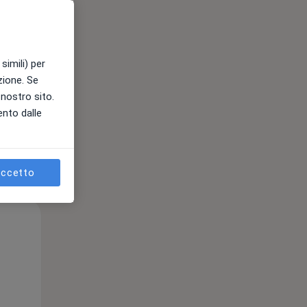
e
simili) per
azione. Se
l nostro sito.
ento dalle
ccetto
Mar,
Mer,
Gio,
11 Ago
12 Ago
13 Ago