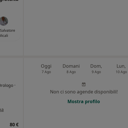
 Salvatore
Micali
Oggi
Domani
Dom,
Lun,
7 Ago
8 Ago
9 Ago
10 Ago
·
Urologo
Non ci sono agende disponibili!
Mostra profilo
pa
80 €