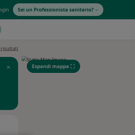
ogin
Sei un Professionista sanitario?
isultati
Espandi mappa
Mar,
Mer,
Gio,
11 Ago
12 Ago
13 Ago