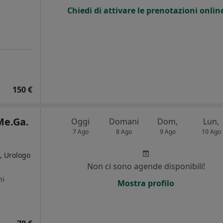
Chiedi di attivare le prenotazioni onlin
150 €
Me.Ga.
Oggi
Domani
Dom,
Lun,
7 Ago
8 Ago
9 Ago
10 Ago
, Urologo
Non ci sono agende disponibili!
ni
Mostra profilo