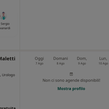
. Sergio
vanardi
Maletti
Oggi
Domani
Dom,
Lun,
7 Ago
8 Ago
9 Ago
10 Ago
, Urologo
Non ci sono agende disponibili!
Mostra profilo
gratuita