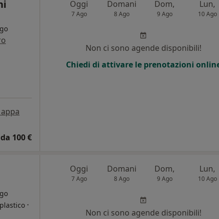
ni
Oggi
Domani
Dom,
Lun,
7 Ago
8 Ago
9 Ago
10 Ago
rgo
ro
Non ci sono agende disponibili!
Chiedi di attivare le prenotazioni onlin
appa
da 100 €
Oggi
Domani
Dom,
Lun,
7 Ago
8 Ago
9 Ago
10 Ago
rgo
·
plastico
Non ci sono agende disponibili!