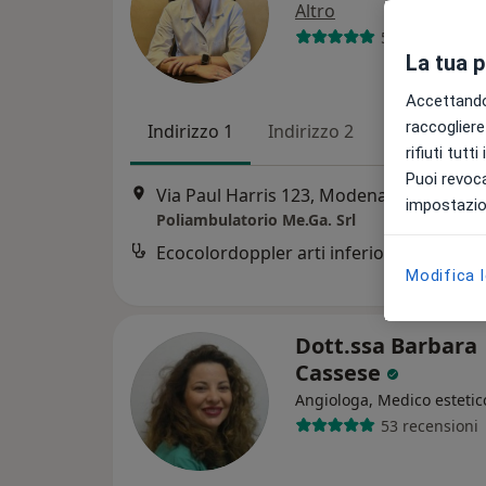
Altro
57 recensioni
La tua 
Accettando,
raccogliere 
Indirizzo 1
Indirizzo 2
Indirizzo 3
rifiuti tutt
Puoi revoca
Via Paul Harris 123, Modena
•
Mappa
impostazion
Poliambulatorio Me.Ga. Srl
Ecocolordoppler arti inferiori
Modifica 
Dott.ssa Barbara
Cassese
Angiologa, Medico estetic
53 recensioni