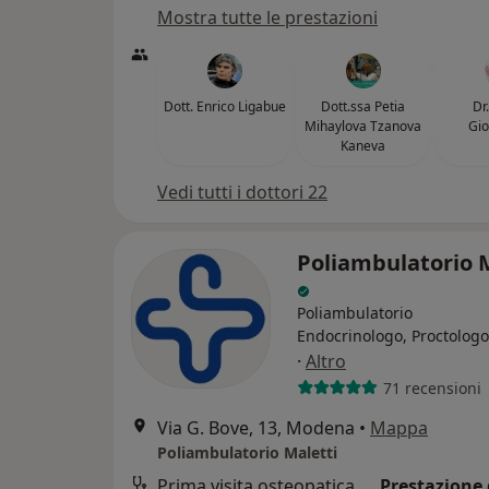
Mostra tutte le prestazioni
Dott. Enrico Ligabue
Dott.ssa Petia
Dr
Mihaylova Tzanova
Gio
Kaneva
Vedi tutti i dottori 22
Poliambulatorio 
Poliambulatorio
Endocrinologo, Proctologo
·
Altro
71 recensioni
Via G. Bove, 13, Modena
•
Mappa
Poliambulatorio Maletti
Prima visita osteopatica
Prestazione 