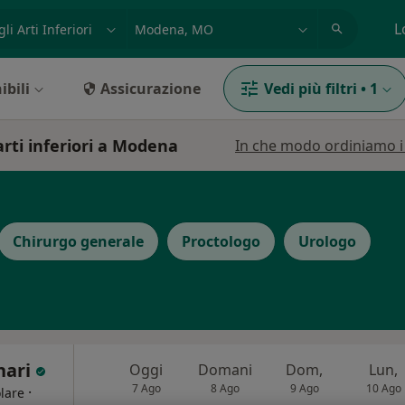
azione, medico, struttura
es: Roma
L
ibili
Assicurazione
Vedi più filtri
•
1
arti inferiori a Modena
In che modo ordiniamo i r
Chirurgo generale
Proctologo
Urologo
nari
Oggi
Domani
Dom,
Lun,
7 Ago
8 Ago
9 Ago
10 Ago
·
lare