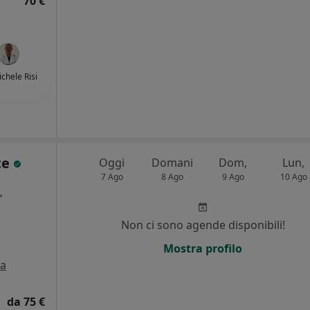
70 €
ichele Risi
te
Oggi
Domani
Dom,
Lun,
7 Ago
8 Ago
9 Ago
10 Ago
,
Non ci sono agende disponibili!
i
Mostra profilo
a
da 75 €