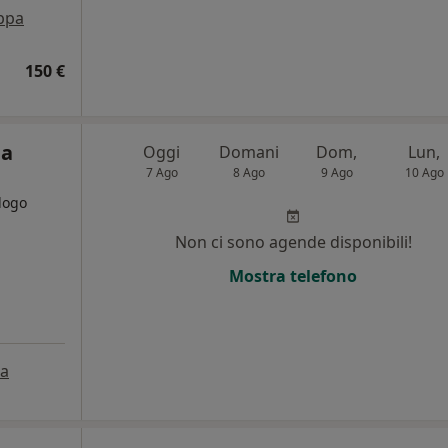
ppa
150 €
la
Oggi
Domani
Dom,
Lun,
7 Ago
8 Ago
9 Ago
10 Ago
logo
Non ci sono agende disponibili!
Mostra telefono
a