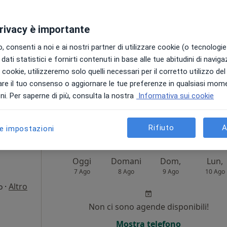
Non ci sono agende disponibili!
privacy è importante
Chiedi di attivare le prenotazioni onlin
 consenti a noi e ai nostri partner di utilizzare cookie (o tecnologie 
dati statistici e fornirti contenuti in base alle tue abitudini di navig
i i cookie, utilizzeremo solo quelli necessari per il corretto utilizzo de
re il tuo consenso o aggiornare le tue preferenze in qualsiasi mom
i. Per saperne di più, consulta la nostra
Informativa sui cookie
100 €
Rifiuto
A
le impostazioni
Oggi
Domani
Dom,
Lun,
7 Ago
8 Ago
9 Ago
10 Ago
·
Altro
o
Non ci sono agende disponibili!
Mostra telefono