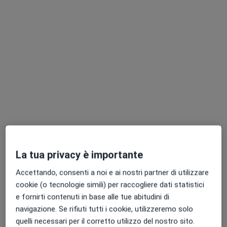
220 recensioni
Indirizzo 1
Indirizzo 2
Tangenziale Bruno Losi 10, Carpi
•
Mappa
Poliambulatorio FKT Carpi
Visita angiologica
135 €
Questo dottore non ha ancora attivato le prenotazioni online presso questo indirizzo.
Chiedi di attivare le prenotazioni online
La tua privacy è importante
Accettando, consenti a noi e ai nostri partner di utilizzare
cookie (o tecnologie simili) per raccogliere dati statistici
e fornirti contenuti in base alle tue abitudini di
navigazione. Se rifiuti tutti i cookie, utilizzeremo solo
quelli necessari per il corretto utilizzo del nostro sito.