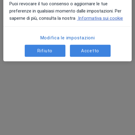
Puoi revocare il tuo consenso o aggiornare le tue
Poliambulatorio FKT Carpi
preferenze in qualsiasi momento dalle impostazioni. Per
Poliambulatorio
saperne di più, consulta la nostra
Informativa sui cookie
·
Altro
Angiologo, Proctologo, Logopedista
2854 recensioni
Modifica le impostazioni
Tangenziale Bruno Losi 10, Carpi
•
Mappa
Poliambulatorio FKT Carpi
Rifiuto
Accetto
Visita angiologica
135 €
Dott. Federico
Dott. Antonio Rumolo
Gibertoni
Angiologo
Angiologo
Questo centro non ha nessun professionista con date disponibili
Mostra profilo