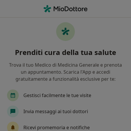
Men
Angiologo • Correggio, RE
Filters
Mappa
Angiologi a Correggio. Prenota online la tua
Prenditi cura della tua salute
visita
In che modo ordiniamo i risultati
Trova il tuo Medico di Medicina Generale e prenota
un appuntamento. Scarica l'App e accedi
gratuitamente a funzionalità esclusive per te:
Gestisci facilmente le tue visite
Invia messaggi ai tuoi dottori
Dott. Federico Gibertoni
Ricevi promemoria e notifiche
Angiologo, Proctologo