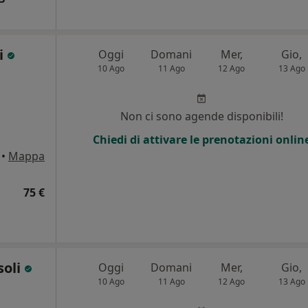
i
Oggi
Domani
Mer,
Gio,
10 Ago
11 Ago
12 Ago
13 Ago
Non ci sono agende disponibili!
Chiedi di attivare le prenotazioni onlin
•
Mappa
75 €
soli
Oggi
Domani
Mer,
Gio,
10 Ago
11 Ago
12 Ago
13 Ago
i