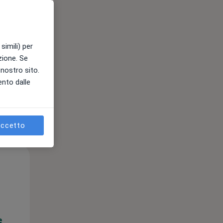
e
simili) per
azione. Se
l nostro sito.
ento dalle
ccetto
Ven,
Sab,
Dom,
14 Ago
15 Ago
16 Ago
e