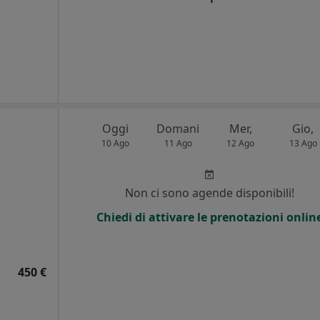
Oggi
Domani
Mer,
Gio,
10 Ago
11 Ago
12 Ago
13 Ago
Non ci sono agende disponibili!
i
Chiedi di attivare le prenotazioni onlin
450 €