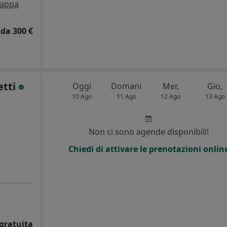
appa
da 300 €
etti
Oggi
Domani
Mer,
Gio,
10 Ago
11 Ago
12 Ago
13 Ago
i
Non ci sono agende disponibili!
Chiedi di attivare le prenotazioni onlin
gratuita