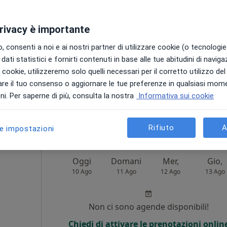
o
Non ci sono agende disponibili!
privacy è importante
i
Chiedi di attivare le prenotazioni onlin
 consenti a noi e ai nostri partner di utilizzare cookie (o tecnologie 
dati statistici e fornirti contenuti in base alle tue abitudini di navig
i i cookie, utilizzeremo solo quelli necessari per il corretto utilizzo de
re il tuo consenso o aggiornare le tue preferenze in qualsiasi mom
appa
i. Per saperne di più, consulta la nostra
Informativa sui cookie
122 €
Rifiuto
A
le impostazioni
Oggi
Domani
Mer,
Gio,
10 Ago
11 Ago
12 Ago
13 Ago
Non ci sono agende disponibili!
Chiedi di attivare le prenotazioni onlin