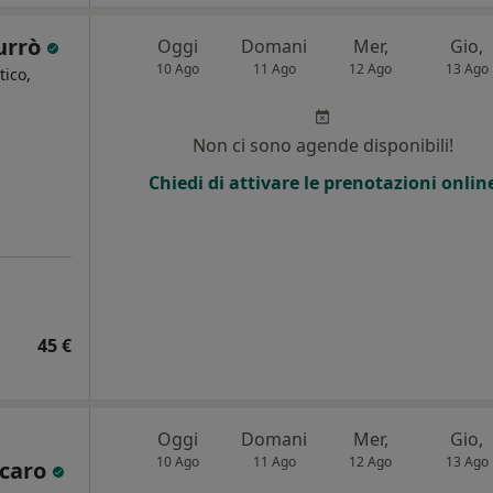
Currò
Oggi
Domani
Mer,
Gio,
10 Ago
11 Ago
12 Ago
13 Ago
tico,
i
Non ci sono agende disponibili!
Chiedi di attivare le prenotazioni onlin
45 €
Oggi
Domani
Mer,
Gio,
10 Ago
11 Ago
12 Ago
13 Ago
scaro