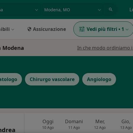
azione, medico, struttura
es: Roma
L
ibili
Assicurazione
Vedi più filtri
•
1
 a Modena
In che modo ordiniamo i r
atologo
Chirurgo vascolare
Angiologo
Oggi
Domani
Mer,
Gio,
10 Ago
11 Ago
12 Ago
13 Ago
Andrea