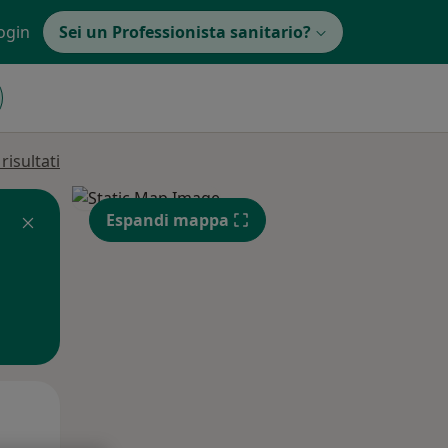
ogin
Sei un Professionista sanitario?
isultati
Espandi mappa
Ven,
Sab,
Dom,
14 Ago
15 Ago
16 Ago