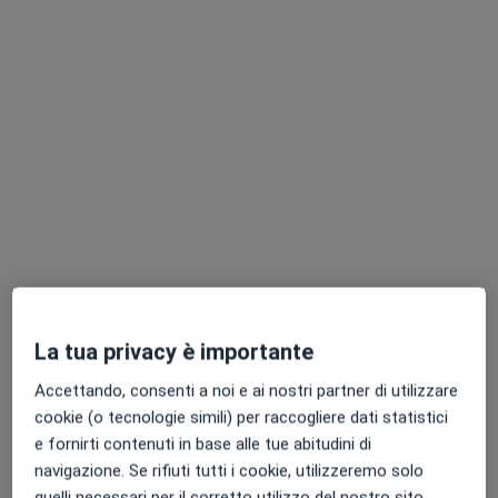
Dott. Fabrizio Sorvillo
Dietologo, Nutrizionista, Dietista
97 recensioni
La tua privacy è importante
Indirizzo
Online
Accettando, consenti a noi e ai nostri partner di utilizzare
cookie (o tecnologie simili) per raccogliere dati statistici
Corso Umberto I 127, Marano di Napoli
•
Mappa
e fornirti contenuti in base alle tue abitudini di
Nutrisan
navigazione. Se rifiuti tutti i cookie, utilizzeremo solo
Dieta personalizzata
100 €
quelli necessari per il corretto utilizzo del nostro sito.