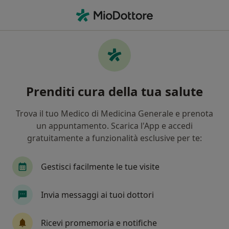
Men
Dietologo • Casoria, NA
Filters
Mappa
Dietologi a Casoria. Prenota online la tua
Prenditi cura della tua salute
visita
In che modo ordiniamo i risultati
Trova il tuo Medico di Medicina Generale e prenota
un appuntamento. Scarica l'App e accedi
gratuitamente a funzionalità esclusive per te:
Gestisci facilmente le tue visite
Invia messaggi ai tuoi dottori
Dott.ssa Carmela Mosca
Ricevi promemoria e notifiche
·
Altro
Dietologa, Diabetologa, Nutrizionista