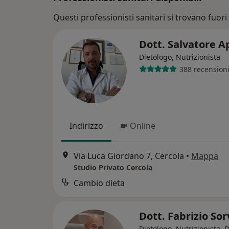
Questi professionisti sanitari si trovano fuori 
Dott. Salvatore 
Dietologo, Nutrizionista
388 recension
Indirizzo
Online
Via Luca Giordano 7, Cercola
•
Mappa
Studio Privato Cercola
Cambio dieta
Dott. Fabrizio Sor
Dietologo, Nutrizionista, D