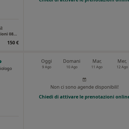
a
Studio Diocle - Esculapio per info e prenotazioni 081-4976089 oppure 081-5522179
150 €
Oggi
Domani
Mar,
Mer,
9 Ago
10 Ago
11 Ago
12 Ago
Biologo
i
Non ci sono agende disponibili!
Chiedi di attivare le prenotazioni onlin