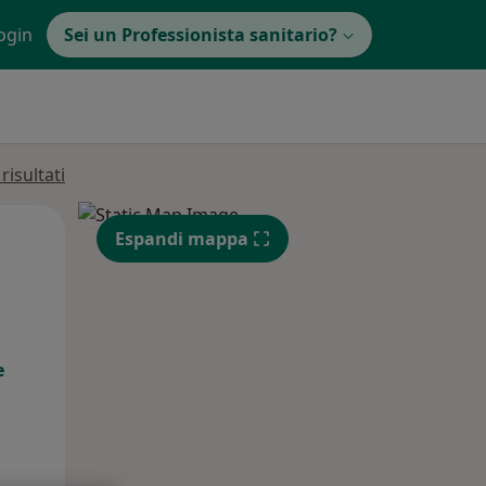
ogin
Sei un Professionista sanitario?
isultati
Gio,
Ven,
Sab,
Espandi mappa
13 Ago
14 Ago
15 Ago
e