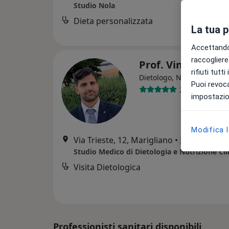
Studio Nola
Dieta personalizzata
La tua 
Accettando,
raccogliere 
Prof. Vincenzo 
rifiuti tutt
Dietologo, Nutrizionista
Puoi revoca
251 recension
impostazion
Modifica 
Via Trieste, 12, Marigliano
•
Mappa
Visita Dietologica
Professionisti sanitari disponibili