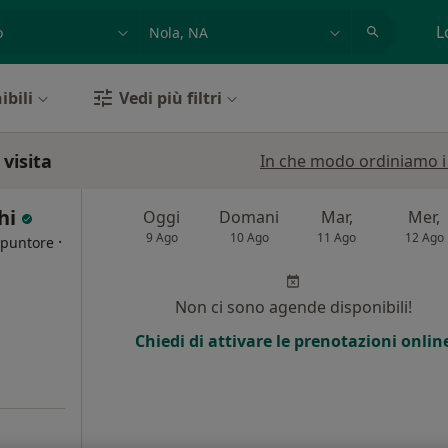
azione, medico, struttura
es: Roma
L
ibili
Vedi più filtri
 visita
In che modo ordiniamo i r
hi
Oggi
Domani
Mar,
Mer,
9 Ago
10 Ago
11 Ago
12 Ago
·
opuntore
i
Non ci sono agende disponibili!
Chiedi di attivare le prenotazioni onlin