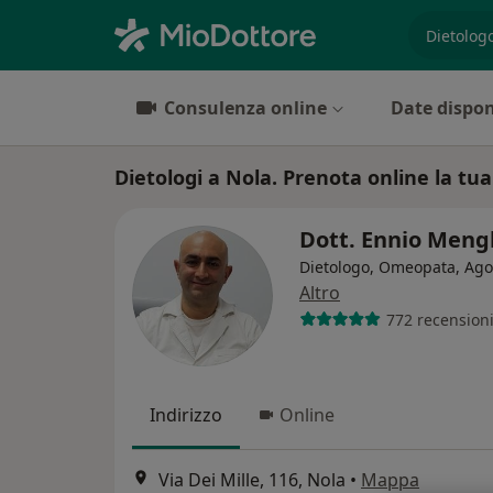
es. prest
Consulenza online
Date dispon
Dietologi a Nola. Prenota online la tua
Dott. Ennio Meng
Dietologo, Omeopata, Ag
Altro
772 recension
Indirizzo
Online
Via Dei Mille, 116, Nola
•
Mappa