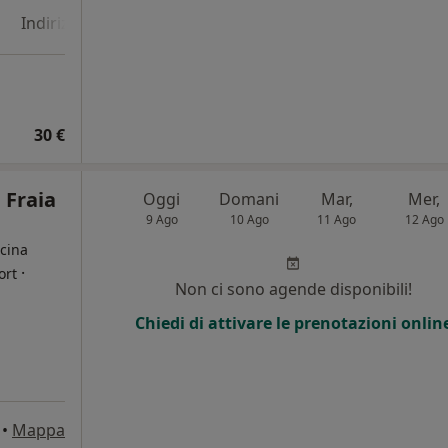
Indirizzo 4
Online
30 €
 Fraia
Oggi
Domani
Mar,
Mer,
9 Ago
10 Ago
11 Ago
12 Ago
cina
·
ort
Non ci sono agende disponibili!
i
Chiedi di attivare le prenotazioni onlin
•
Mappa