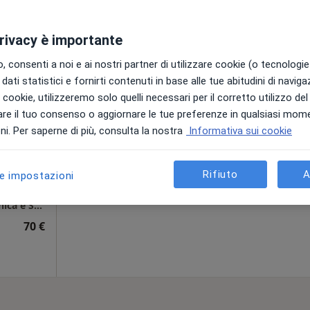
90 €
privacy è importante
 consenti a noi e ai nostri partner di utilizzare cookie (o tecnologie 
dati statistici e fornirti contenuti in base alle tue abitudini di navig
Monda
Oggi
Domani
Mar,
Mer,
i i cookie, utilizzeremo solo quelli necessari per il corretto utilizzo de
9 Ago
10 Ago
11 Ago
12 Ago
re il tuo consenso o aggiornare le tue preferenze in qualsiasi mom
i
i. Per saperne di più, consulta la nostra
Informativa sui cookie
Non ci sono agende disponibili!
Chiedi di attivare le prenotazioni onlin
Rifiuto
A
le impostazioni
Studio Medico di Dietologia e Nutrizione Clinica e Sportiva
70 €