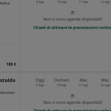
9 Ago
10 Ago
11 Ago
12 Ago
Medico
i
Non ci sono agende disponibili!
Chiedi di attivare le prenotazioni onlin
180 €
staldo
Oggi
Domani
Mar,
Mer,
9 Ago
10 Ago
11 Ago
12 Ago
·
nternista
Non ci sono agende disponibili!
i
Chiedi di attivare le prenotazioni onlin