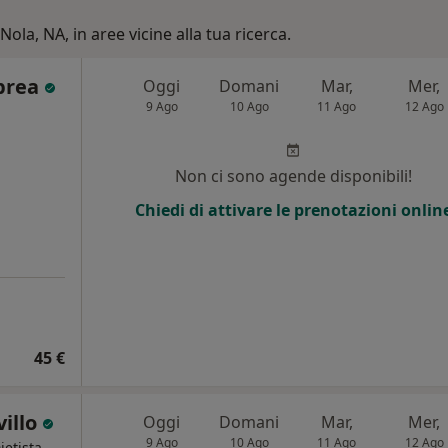
Nola, NA, in aree vicine alla tua ricerca.
Aprea
Oggi
Domani
Mar,
Mer,
9 Ago
10 Ago
11 Ago
12 Ago
i
Non ci sono agende disponibili!
Chiedi di attivare le prenotazioni onlin
45 €
villo
Oggi
Domani
Mar,
Mer,
9 Ago
10 Ago
11 Ago
12 Ago
ietista