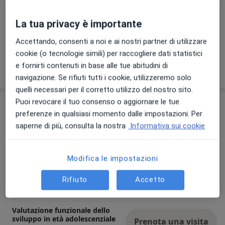
La tua privacy è importante
Visualizza galleria (3)
Accettando, consenti a noi e ai nostri partner di utilizzare
cookie (o tecnologie simili) per raccogliere dati statistici
e fornirti contenuti in base alle tue abitudini di
Mostra dettagli
sull'esperienza
navigazione. Se rifiuti tutti i cookie, utilizzeremo solo
quelli necessari per il corretto utilizzo del nostro sito.
Puoi revocare il tuo consenso o aggiornare le tue
Prestazioni e prezzi
preferenze in qualsiasi momento dalle impostazioni. Per
saperne di più, consulta la nostra
Informativa sui cookie
Psicoterapia
Prenota una visita
70 €
Dettagli
Modifica le impostazioni
Primo colloquio psicologico
Prenota una visita
Rifiuto
Accetto
70 €
Dettagli
Valutazione funzionale dello
sviluppo in età adolescenziale
Prenota una visita