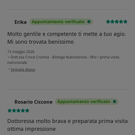
Erika
Appuntamento verificato
E
Molto gentile e competente ti mette a tuo agio.
Mi sono trovata benissimo
15 maggio 2026
•
Dott.ssa Croce Cristina - Biologa Nutrizionista - Rho
•
prima visita
nutrizionale
secondo l'opinione dell'utente Erika
•
Segnala abuso
Rosario Ciccone
Appuntamento verificato
R
Dottoressa molto brava e preparata prima visita
ottima impressione