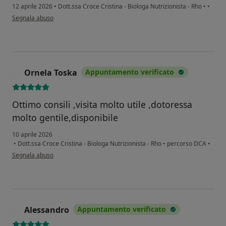
12 aprile 2026
•
Dott.ssa Croce Cristina - Biologa Nutrizionista - Rho
•
•
secondo l'opinione dell'utente Edoardo
Segnala abuso
Ornela Toska
Appuntamento verificato
O
Ottimo consili ,visita molto utile ,dotoressa
molto gentile,disponibile
10 aprile 2026
•
Dott.ssa Croce Cristina - Biologa Nutrizionista - Rho
•
percorso DCA
•
secondo l'opinione dell'utente Ornela Toska
Segnala abuso
Alessandro
Appuntamento verificato
A