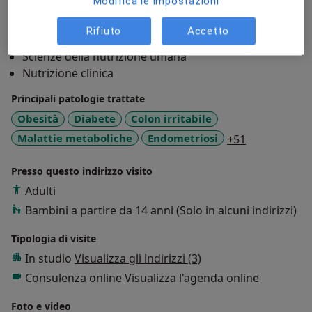
Modifica le impostazioni
Aree di competenza principali:
Rifiuto
Accetto
Scienze dell'alimentazione
Scienze della nutrizione umana
Nutrizione clinica
Principali patologie trattate
Obesità
Diabete
Colon irritabile
a11y_sr_mor
Malattie metaboliche
Endometriosi
+51
Presso questo indirizzo visito
Adulti
Bambini a partire da 14 anni (Solo in alcuni indirizzi)
Tipologia di visite
In studio
Visualizza gli indirizzi (3)
Consulenza online
Visualizza l'agenda online
Foto e video