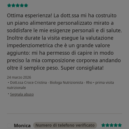
Ottima esperienza! La dott.ssa mi ha costruito
un piano alimentare personalizzato mirato a
soddisfare le mie esigenze personali e di salute.
Inoltre durate la visita esegue la valutazione
impedenziometrica che è un grande valore
aggiunto: mi ha permesso di capire in modo
preciso la mia composizione corporea andando
oltre il semplice peso. Super consigliata!
24 marzo 2026
•
Dott.ssa Croce Cristina - Biologa Nutrizionista - Rho
•
prima visita
nutrizionale
secondo l'opinione dell'utente Antonella
•
Segnala abuso
Monica
Numero di telefono verificato
M