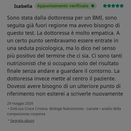
Isabella
Appuntamento verificato
I
Sono stata dalla dottoressa per un BMI, sono
seguita già fuori regione ma avevo bisogno di
questo test. La dottoressa è molto empatica. A
un certo punto sembravamo essere entrate in
una seduta psicologica, ma lo dico nel senso
più positivo del termine che ci sia. Ci sono tanti
nutrizionisti che si occupano solo del risultato
finale senza andare a guardare il contorno. La
dottoressa invece mette al centro il paziente.
Dovessi avere bisogno di un ulteriore punto di
riferimento non esiterei a scriverle nuovamente
29 maggio 2026
•
Dott.ssa Croce Cristina -Biologa Nutrizionista - Lainate
•
analisi della
composizione corporea
secondo l'opinione dell'utente Isabella
•
Segnala abuso