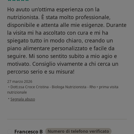
Ho avuto un’ottima esperienza con la
nutrizionista. È stata molto professionale,
disponibile e attenta alle mie esigenze. Durante
la visita mi ha ascoltato con cura e mi ha
spiegato tutto in modo chiaro, creando un
piano alimentare personalizzato e facile da
seguire. Mi sono sentito subito a mio agio e
motivato. Consiglio vivamente a chi cerca un
percorso serio e su misura!
27 marzo 2026
•
Dott.ssa Croce Cristina - Biologa Nutrizionista - Rho
•
prima visita
nutrizionale
secondo l'opinione dell'utente Alessandro
•
Segnala abuso
Francesco B
Numero di telefono verificato
F