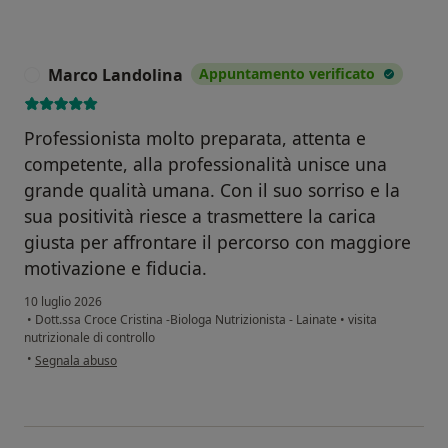
Marco Landolina
Appuntamento verificato
M
Professionista molto preparata, attenta e
competente, alla professionalità unisce una
grande qualità umana. Con il suo sorriso e la
sua positività riesce a trasmettere la carica
giusta per affrontare il percorso con maggiore
motivazione e fiducia.
10 luglio 2026
•
Dott.ssa Croce Cristina -Biologa Nutrizionista - Lainate
•
visita
nutrizionale di controllo
secondo l'opinione dell'utente Marco Landolina
•
Segnala abuso