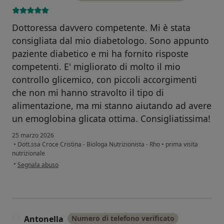
Dottoressa davvero competente. Mi è stata
consigliata dal mio diabetologo. Sono appunto
paziente diabetico e mi ha fornito risposte
competenti. E' migliorato di molto il mio
controllo glicemico, con piccoli accorgimenti
che non mi hanno stravolto il tipo di
alimentazione, ma mi stanno aiutando ad avere
un emoglobina glicata ottima. Consigliatissima!
25 marzo 2026
•
Dott.ssa Croce Cristina - Biologa Nutrizionista - Rho
•
prima visita
nutrizionale
secondo l'opinione dell'utente Francesco B
•
Segnala abuso
Antonella
Numero di telefono verificato
A