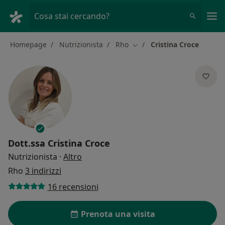
Men
Cosa stai cercando?
Homepage
Nutrizionista
Rho
Cristina Croce
Cambia città
Dott.ssa
Cristina Croce
sulle specializzazioni
Nutrizionista
·
Altro
Rho
3 indirizzi
16 recensioni
Prenota una visita