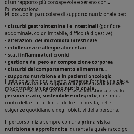
di un rapporto più consapevole e sereno con
l’alimentazione.
Mi occupo in particolare di supporto nutrizionale per:
•
disturbi gastrointestinali e intestinali
(gonfiore
addominale, colon irritabile, difficoltà digestive)
•
alterazioni del microbiota intestinale
•
intolleranze e allergie alimentari
•
stati infiammatori cronici
•
gestione del peso e ricomposizione corporea
•
disturbi del comportamento alimentare
•
supporto nutrizionale in pazienti oncologici
Il mio obiettivo non è semplicemente fornire una dieta,
•
alimentazione di supporto in presenza di ansia e
ma costruire
un percorso nutrizionale
stress
attraverso il lavoro sull’asse intestino–cervello.
personalizzato, sostenibile e integrato
, che tenga
conto della storia clinica, dello stile di vita, delle
esigenze quotidiane e degli obiettivi della persona.
Il percorso inizia sempre con una
prima visita
nutrizionale approfondita
, durante la quale raccolgo