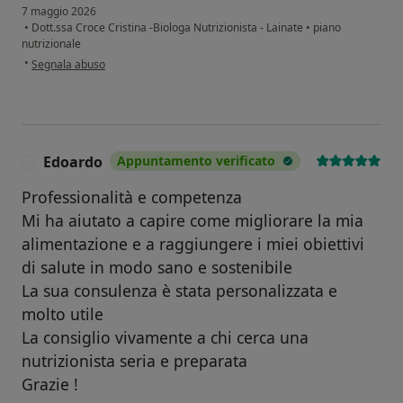
7 maggio 2026
•
Dott.ssa Croce Cristina -Biologa Nutrizionista - Lainate
•
piano
nutrizionale
secondo l'opinione dell'utente Rosario Ciccone
•
Segnala abuso
Edoardo
Appuntamento verificato
E
Professionalità e competenza
Mi ha aiutato a capire come migliorare la mia
alimentazione e a raggiungere i miei obiettivi
di salute in modo sano e sostenibile
La sua consulenza è stata personalizzata e
molto utile
La consiglio vivamente a chi cerca una
nutrizionista seria e preparata
Grazie !