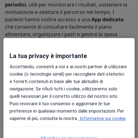
periodici
, utili per monitorare i risultati, sostenere la
motivazione e adattare il percorso nel tempo. I
pazienti hanno inoltre accesso a una
App dedicata
,
che consente di consultare facilmente il piano
alimentare, organizzare i pasti e gestire la spesa
quotidiana.
Credo che prendersi cura dell’alimentazione significhi
La tua privacy è importante
prendersi cura della propria salute a 360 gradi
. Per
Accettando, consenti a noi e ai nostri partner di utilizzare
questo accompagno ogni persona con ascolto,
cookie (o tecnologie simili) per raccogliere dati statistici
attenzione e supporto continuo, aiutandola a costruire
e fornirti contenuti in base alle tue abitudini di
un cambiamento duraturo e consapevole.
navigazione. Se rifiuti tutti i cookie, utilizzeremo solo
Su di me
Altro
quelli necessari per il corretto utilizzo del nostro sito.
Puoi revocare il tuo consenso o aggiornare le tue
Approccio alla nutrizione
preferenze in qualsiasi momento dalle impostazioni. Per
piano sostenibili - in accordo con le esigenze ed i gusti
saperne di più, consulta la nostra
Informativa sui cookie
dei pazienti- rivalutabili e modificabili durante le visite
di controllo