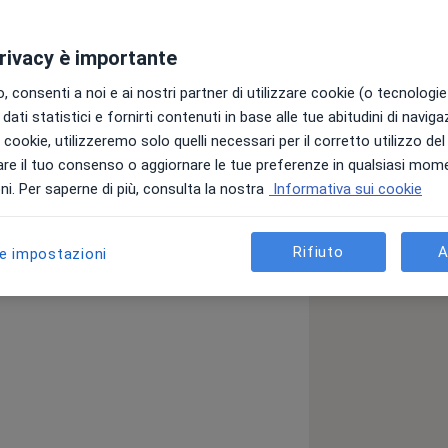
privacy è importante
 consenti a noi e ai nostri partner di utilizzare cookie (o tecnologie 
dati statistici e fornirti contenuti in base alle tue abitudini di navig
nese appassionato di sport. Per
i i cookie, utilizzeremo solo quelli necessari per il corretto utilizzo de
lizzarsi in Ortopedia e Traumatologia
re il tuo consenso o aggiornare le tue preferenze in qualsiasi mom
no nel 1999, 6 anni dopo la laurea in
i. Per saperne di più, consulta la nostra
Informativa sui cookie
sso l’Università di Milano. Lo
o dell’Unità Operativa di Ortopedia
Rifiuto
A
le impostazioni
della Clinica Humanitas di Rozzano,
ssionalità. E’ membro sia della
chio, Artroscopia, Sport, Cartilagine e
taliana di Ortopedia e Traumatologia,
ntifici nonché dell’organizzazioni di