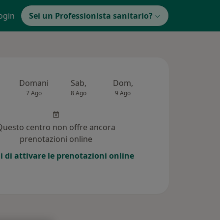
ogin
Sei un Professionista sanitario?
Domani
Sab,
Dom,
Lun,
Mar,
7 Ago
8 Ago
9 Ago
10 Ago
11 Ag
Questo centro non offre ancora
prenotazioni online
i di attivare le prenotazioni online
 (2)