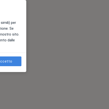
simili) per
azione. Se
l nostro sito.
ento dalle
ccetto