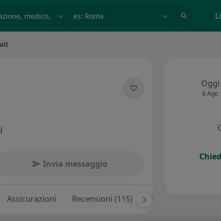
azione, medico, struttura
es: Roma
L
ait
Oggi
6 Ago
specializzazioni
i
Chied
Invia messaggio
Assicurazioni
Recensioni (115)
Risposte ai pazienti