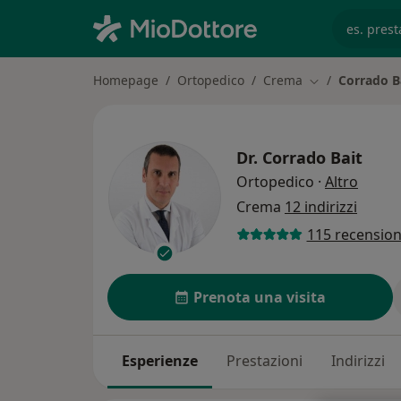
es. prest
Homepage
Ortopedico
Crema
Corrado B
Cambia città
Dr.
Corrado Bait
sulle 
Ortopedico
·
Altro
Crema
12 indirizzi
115 recension
Prenota una visita
Esperienze
Prestazioni
Indirizzi