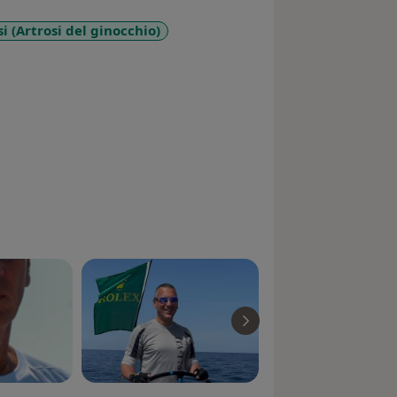
i (Artrosi del ginocchio)
ases