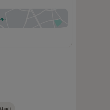
appa
 apre in una nuova scheda
ttagli