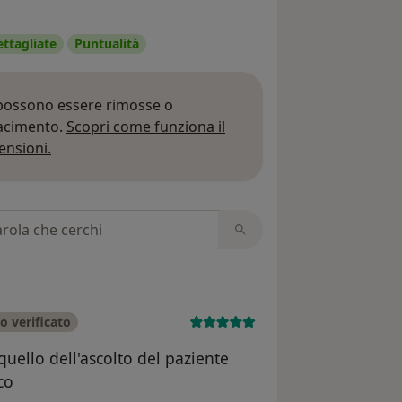
ettagliate
Puntualità
 possono essere rimosse o
iacimento.
Scopri come funziona il
Per saperne di più sulle opinioni
ensioni.
 recensioni
o verificato
quello dell'ascolto del paziente
co