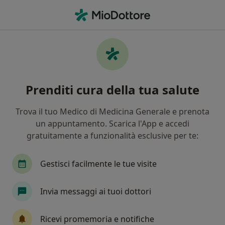
Men
Ortopedico • Crema, CR
Filters
Mappa
Ortopedici a Crema. Prenota online la tua
Prenditi cura della tua salute
visita
In che modo ordiniamo i risultati
Trova il tuo Medico di Medicina Generale e prenota
un appuntamento. Scarica l'App e accedi
gratuitamente a funzionalità esclusive per te:
Gestisci facilmente le tue visite
Invia messaggi ai tuoi dottori
In evidenza
Ricevi promemoria e notifiche