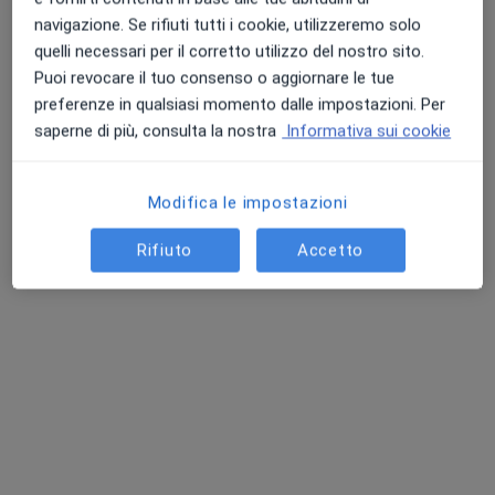
navigazione. Se rifiuti tutti i cookie, utilizzeremo solo
Mostra profilo
quelli necessari per il corretto utilizzo del nostro sito.
Puoi revocare il tuo consenso o aggiornare le tue
preferenze in qualsiasi momento dalle impostazioni. Per
saperne di più, consulta la nostra
Informativa sui cookie
Modifica le impostazioni
Rifiuto
Accetto
Dott. Gianluca Panunzio
·
Altro
Ortopedico, Ecografista
7 recensioni
Viale Repubblica, 20, Crema
•
Mappa
Centro Medico Metica
Visita ortopedica
Prezzo non disponibile
Questo dottore non ha ancora attivato le prenotazioni online presso questo indirizzo.