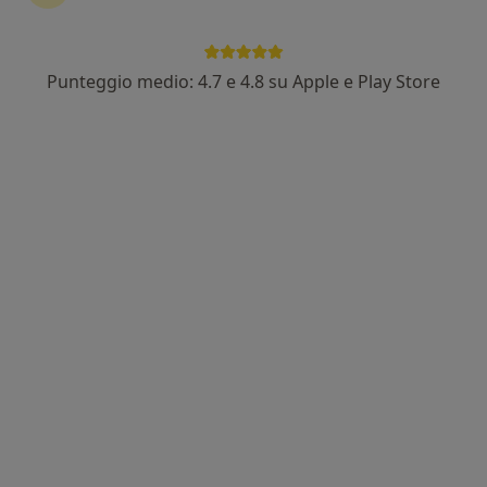
Dr. Federico Terribile
·
Altro
Ortopedico
66 recensioni
Punteggio medio: 4.7 e 4.8 su Apple e Play Store
Largo Dossena 2, Crema
•
Mappa
Ospedale Maggiore Di Crema (Cr)
Visita ortopedica
130 €
Questo dottore non ha ancora attivato le prenotazioni online presso questo indirizzo.
Chiedi di attivare le prenotazioni online
Dott. Pasquale Albanese