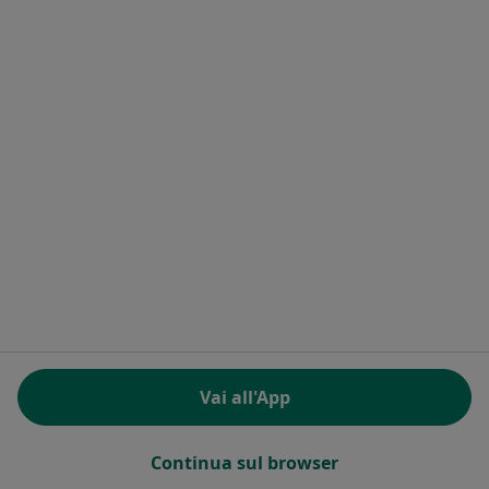
Adriano Tango
Ortopedico
Viale Repubblica, 22, Crema
•
Mappa
Camedi Riabilita Crema
Questo dottore non ha ancora attivato le prenotazioni online presso questo indirizzo.
Chiedi di attivare le prenotazioni online
Ricerche correlate
Città vicino Crema
Ortopedici a Milano
Vai all'App
Ortopedici a Brescia
Ortopedici a Bergamo
Continua sul browser