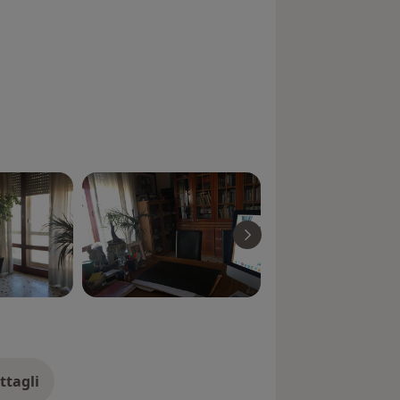
ttagli
ll'esperienza