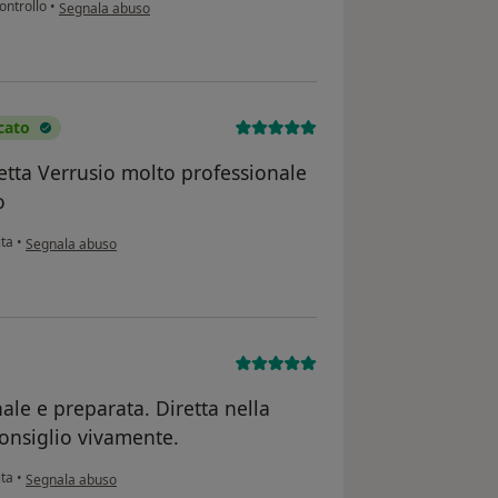
secondo l'opinione dell'utente Alessandro
controllo
•
Segnala abuso
cato
etta Verrusio molto professionale
o
secondo l'opinione dell'utente Giuseppina Leo
ita
•
Segnala abuso
le e preparata. Diretta nella
onsiglio vivamente.
secondo l'opinione dell'utente Celeste
ita
•
Segnala abuso