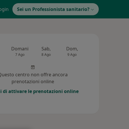
ogin
Sei un Professionista sanitario?
Domani
Sab,
Dom,
Lun,
Mar,
7 Ago
8 Ago
9 Ago
10 Ago
11 Ag
Questo centro non offre ancora
prenotazioni online
i di attivare le prenotazioni online
 (15)