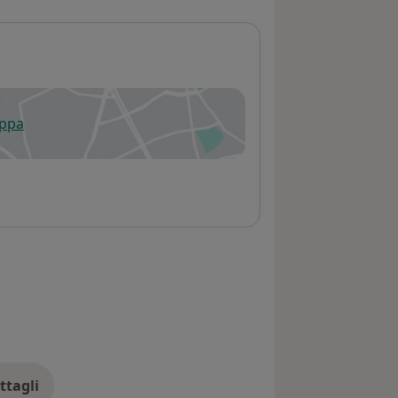
appa
 apre in una nuova scheda
ttagli
ll'indirizzo