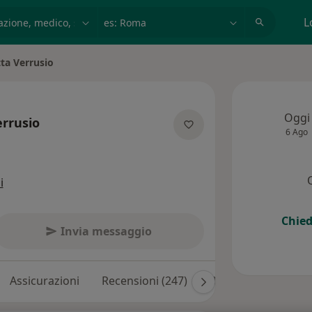
azione, medico, struttura
es: Roma
L
ta Verrusio
à
Oggi
rrusio
6 Ago
le specializzazioni
i
Chied
Invia messaggio
Assicurazioni
Recensioni (247)
Risposte ai pazienti