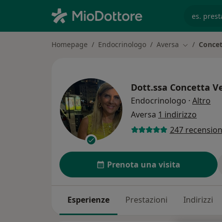
es. prest
Homepage
Endocrinologo
Aversa
Concet
Cambia citt
Dott.ssa
Concetta Ve
sul
Endocrinologo
·
Altro
Aversa
1 indirizzo
247 recension
Prenota una visita
Esperienze
Prestazioni
Indirizzi