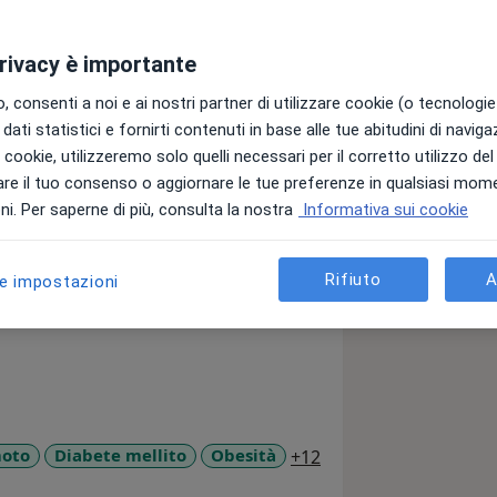
privacy è importante
 consenti a noi e ai nostri partner di utilizzare cookie (o tecnologie 
dati statistici e fornirti contenuti in base alle tue abitudini di navig
5 anni mi occupo di endocrinologia
i i cookie, utilizzeremo solo quelli necessari per il corretto utilizzo de
rocesso di umanizzazione.
re il tuo consenso o aggiornare le tue preferenze in qualsiasi mom
i vista psicologico e in me trova non
i. Per saperne di più, consulta la nostra
Informativa sui cookie
ca.
e domande che mi vengono proposte dal
Rifiuto
A
le impostazioni
ti ciclo mestruale, noduli tiroidei,
, anoressia e bulimia, diete
olicistico, acne e peluria eccessiva.
o perchè amo avere il contatto con il
stare sereno e tranquillo.
a11y_sr_more_disea
moto
Diabete mellito
Obesità
+12