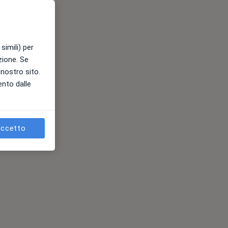
simili) per
azione. Se
l nostro sito.
ento dalle
ccetto
ses