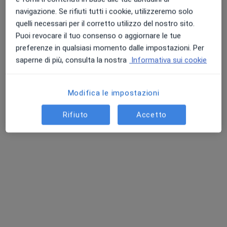
navigazione. Se rifiuti tutti i cookie, utilizzeremo solo
quelli necessari per il corretto utilizzo del nostro sito.
Puoi revocare il tuo consenso o aggiornare le tue
preferenze in qualsiasi momento dalle impostazioni. Per
saperne di più, consulta la nostra
Informativa sui cookie
Pagamenti online
Dott. Piergiuseppe Isoldi
Modifica le impostazioni
·
Altro
Chiropratico, Fisioterapista, Osteopata
64 recensioni
Rifiuto
Accetto
Consulenza online
60 €
Questo dottore non ha ancora attivato le prenotazioni online presso questo indirizzo.
Chiedi di attivare le prenotazioni online