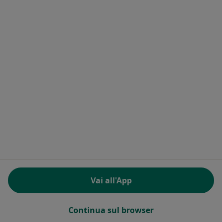
Dr. Raffaele Landi
·
Altro
Chiropratico, Posturologo, Fisioterapista
7 recensioni
Consulenza online
Prestazione gratuita
Questo dottore non ha ancora attivato le prenotazioni online presso questo indirizzo.
Chiedi di attivare le prenotazioni online
Vai all'App
Continua sul browser