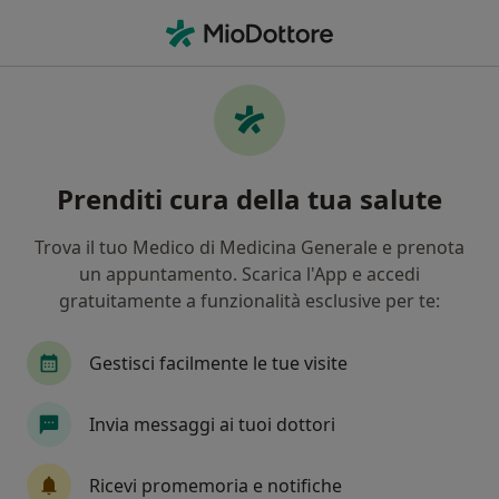
Men
Chiropratico
Filters
• 1
Chiropratici che offrono consulenze online
Prenditi cura della tua salute
In che modo ordiniamo i risultati
Trova il tuo Medico di Medicina Generale e prenota
un appuntamento. Scarica l'App e accedi
gratuitamente a funzionalità esclusive per te:
Gestisci facilmente le tue visite
Invia messaggi ai tuoi dottori
Prof. Adolfo Panfili
·
Altro
Chiropratico, Ortopedico, Omeopata
Ricevi promemoria e notifiche