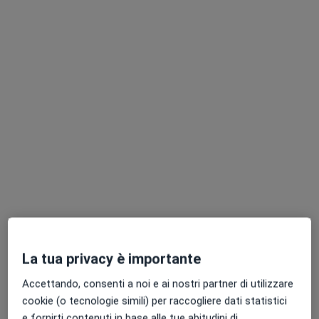
Dott. Mauro Tercon
·
Altro
Chiropratico, Fisiatra, Agopuntore
25 recensioni
Consulenza online
Prestazione gratuita
Questo dottore non ha ancora attivato le prenotazioni online presso questo indirizzo.
Chiedi di attivare le prenotazioni online
La tua privacy è importante
Accettando, consenti a noi e ai nostri partner di utilizzare
cookie (o tecnologie simili) per raccogliere dati statistici
e fornirti contenuti in base alle tue abitudini di