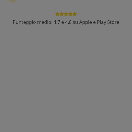
283 recensioni
Consulenza online
300 €
Questo dottore non ha ancora attivato le prenotazioni online presso questo indirizzo.
Punteggio medio: 4.7 e 4.8 su Apple e Play Store
Chiedi di attivare le prenotazioni online
Dott. Gabriele Principato
·
Altro
Chiropratico, Osteopata, Posturologo
49 recensioni
Consulenza online
30 €