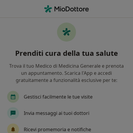
Men
Medico Estetico
Filters
• 1
Assicurazione
Medici estetici che offrono consulenze
Prenditi cura della tua salute
online
In che modo ordiniamo i risultati
Trova il tuo Medico di Medicina Generale e prenota
un appuntamento. Scarica l'App e accedi
gratuitamente a funzionalità esclusive per te:
Gestisci facilmente le tue visite
Invia messaggi ai tuoi dottori
In evidenza
Pagamenti online
Ricevi promemoria e notifiche