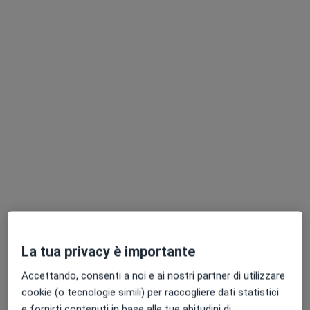
Questo dottore non ha ancora attivato le prenotazioni online presso questo indirizzo.
Chiedi di attivare le prenotazioni online
Pagamenti online
AraMedica
Centro Medico
La tua privacy è importante
·
Chirurgo generale, Chirurgo plastico, Chirurgo estetico
Altro
Accettando, consenti a noi e ai nostri partner di utilizzare
1159 recensioni
cookie (o tecnologie simili) per raccogliere dati statistici
e fornirti contenuti in base alle tue abitudini di