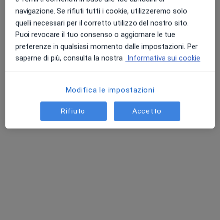
navigazione. Se rifiuti tutti i cookie, utilizzeremo solo
quelli necessari per il corretto utilizzo del nostro sito.
Dr. Luis Eduardo
Dott. Vito Cazzato
Puoi revocare il tuo consenso o aggiornare le tue
Gesù
Medico estetico
Medico estetico
preferenze in qualsiasi momento dalle impostazioni. Per
saperne di più, consulta la nostra
Informativa sui cookie
Questo centro non ha nessun professionista con date disponibili
Mostra profilo
Modifica le impostazioni
Rifiuto
Accetto
Pagamenti online
Dr. Virgilio De Bono