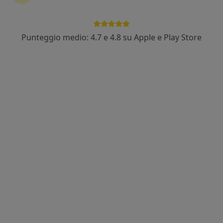
Dott.ssa Sara Mazzilli
·
Altro
Medico estetico, Dermatologa, Tricologa
28 recensioni
Punteggio medio: 4.7 e 4.8 su Apple e Play Store
Consulenza di medicina estetica
70 €
Questo dottore non ha ancora attivato le prenotazioni online presso questo indirizzo.
Chiedi di attivare le prenotazioni online
Nuovo profilo su MioDottore
Dr. Giovanni Battista Boschetti
·
Altro
Medico estetico