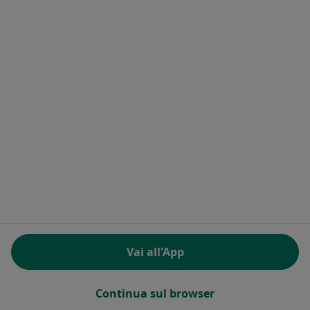
Prima visita dietologica
120 €
Questo dottore non ha ancora attivato le prenotazioni online presso questo indirizzo.
Chiedi di attivare le prenotazioni online
Pagamenti online
Vai all'App
Dott.ssa Eleonora Chiapparelli
·
Altro
Medico estetico, Osteopata, Massoterapista
194 recensioni
Continua sul browser