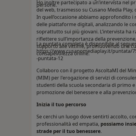
Ho inoltre partecipato a un’intervista nel 
persone.
del web, trasmesso su Cusano Media Play, d
In quell’occasione abbiamo approfondito i ri
delle piattaforme digitali, analizzando le c
soprattutto sui più giovani. L’intervista 
riflettere sull’importanza della prevenzione,
La puntata completa è disponibile al seguen
supporto alle vittime, promuovendo una cult
https://www.cusanomediaplay.it/puntata/75
consapevolezza online.
-puntata-12
Collaboro con il progetto AscoltaMI del Mini
(MIM) per l'erogazione di servizi di consul
studenti della scuola secondaria di primo e 
promozione del benessere e alla prevenzion
Inizia il tuo percorso
Se cerchi un luogo dove sentirti accolto,
professionalità ed empatia,
possiamo insie
strade per il tuo benessere
.