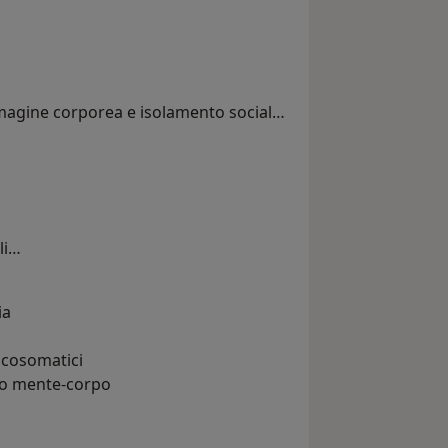
immagine corporea e isolamento sociale
li
ia
icosomatici
rio mente-corpo