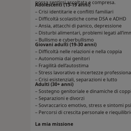
possa sentirsi ascoltata e compresa.
Adolescenti (13-19 anni)
– Crisi identitarie e conflitti familiari
– Difficoltà scolastiche come DSA e ADHD
– Ansia, attacchi di panico, depressione
– Disturbi alimentari, problemi legati all’
– Bullismo e cyberbullismo
Giovani adulti (19-30 anni)
– Difficoltà nelle relazioni e nella coppia
– Autonomia dai genitori
– Fragilità dell’autostima
– Stress lavorativo e incertezze professiona
– Crisi esistenziali, separazioni e lutto
Adulti (30+ anni)
– Sostegno genitoriale e dinamiche di copp
– Separazioni e divorzi
– Sovraccarico emotivo, stress e sintomi ps
– Percorsi di crescita personale e riequilib
La mia missione