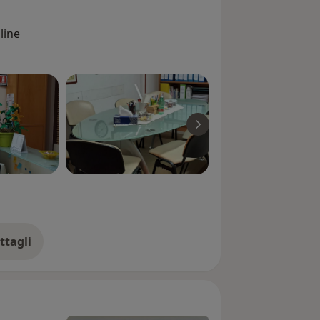
line
ttagli
ll'esperienza