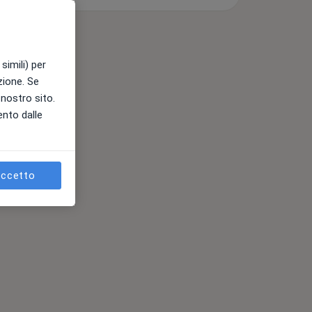
simili) per
azione. Se
l nostro sito.
ento dalle
ccetto