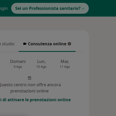
ogin
Sei un Professionista sanitario?
in studio
Consulenza online
 studio
Consulenza online
Domani
Lun,
Mar,
Mer,
Gio,
9 Ago
10 Ago
11 Ago
12 Ago
13 Ag
Questo centro non offre ancora
prenotazioni online
i di attivare le prenotazioni online
i (101)
Risposte ai pazienti (97)