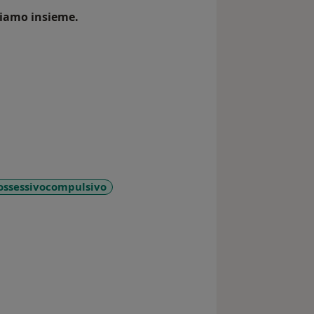
cciamo insieme.
ossessivocompulsivo
ses