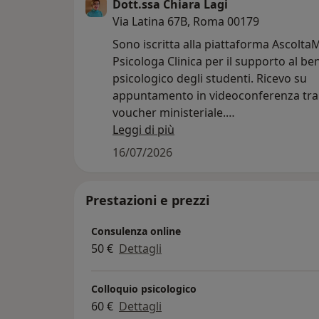
Dott.ssa Chiara Lagi
Via Latina 67B, Roma 00179
Sono iscritta alla piattaforma Ascolt
Psicologa Clinica per il supporto al b
psicologico degli studenti. Ricevo su
appuntamento in videoconferenza tra
voucher ministeriale.
AscoltaMI è il nuovo servizio digitale 
Leggi di più
nella Piattaforma Unica, promosso da
16/07/2026
Ministero dell'Istruzione e del Merito 
collaborazione con il Consiglio Nazion
dell'Ordine degli Psicologi (CNOP).
Prestazioni e prezzi
Attivo dal 28 maggio 2026, offre uno s
Consulenza online
protetto di ascolto e consulenza (di n
50 €
Dettagli
terapeutica) per sostenere il benesser
psicologico dei ragazzi.
A chi è rivolto:
Colloquio psicologico
In questa prima fase, il servizio è dedi
60 €
Dettagli
studenti dell'ultimo anno della scuola