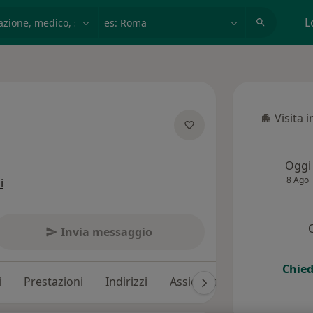
azione, medico, struttura
es: Roma
L
Visita 
Visita in
ecializzazioni
Oggi
8 Ago
i
Invia messaggio
Chied
i
Prestazioni
Indirizzi
Assicurazioni
Recension