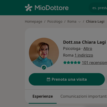
es. prest
Homepage
Psicologo
Roma
Chiara Lagi
Cambia città
Dott.ssa
Chiara Lagi
sulle sp
Psicologa
·
Altro
Roma
1 indirizzo
101 recension
Prenota una visita
Esperienze
Comunicazioni important