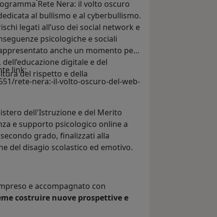
programma Rete Nera: il volto oscuro
edicata al bullismo e al cyberbullismo.
schi legati all’uso dei social network e
onseguenze psicologiche e sociali
ha rappresentato anche un momento per
 dell’educazione digitale e del
te link:
ura del rispetto e della
51/rete-nera:-il-volto-oscuro-del-web-
stero dell'Istruzione e del Merito
enza e supporto psicologico online a
secondo grado, finalizzati alla
e del disagio scolastico ed emotivo.
 compreso e accompagnato con
me costruire nuove prospettive e