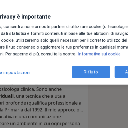
privacy è importante
 consenti a noi e ai nostri partner di utilizzare cookie (o tecnologie 
dati statistici e fornirti contenuti in base alle tue abitudini di navig
Ordine Psicologi del Lazio n. 23552)
i i cookie, utilizzeremo solo quelli necessari per il corretto utilizzo de
ti e sostegno genitoriale
re il tuo consenso o aggiornare le tue preferenze in qualsiasi mom
i. Per saperne di più, consulta la nostra
Informativa sui cookie
difficoltà o cambiamento, o
 senza giudizio dove ritrovarti,
sono
erso il benessere psicologico
.
Rifiuto
A
le impostazioni
tà degli Studi Guglielmo Marconi di
psicologa clinica. Sono anche
viduali
, una tecnica che aiuta a
i profonde (qualifica professionale ai
la Primaria dal 1992. Il mio approccio
ucativa e una comunicazione
reare un ambiente in cui ogni persona