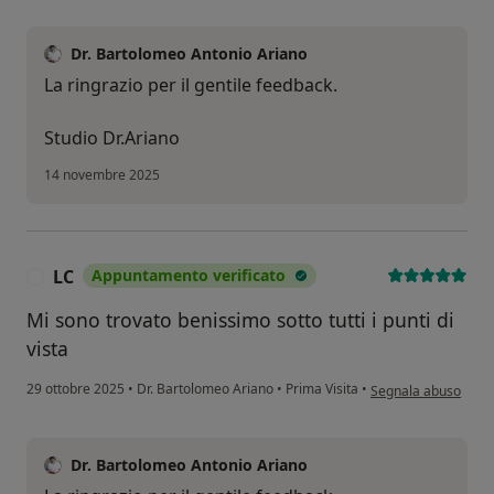
Dr. Bartolomeo Antonio Ariano
La ringrazio per il gentile feedback.
Studio Dr.Ariano
14 novembre 2025
LC
Appuntamento verificato
L
Mi sono trovato benissimo sotto tutti i punti di
vista
secondo l'opinione d
29 ottobre 2025
•
Dr. Bartolomeo Ariano
•
Prima Visita
•
Segnala abuso
Dr. Bartolomeo Antonio Ariano