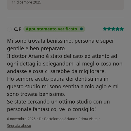
11 dicembre 2025
C.F
Appuntamento verificato
C
Mi sono trovata benissimo, personale super
gentile e ben preparato.
Il dottor Ariano è stato delicato ed attento ad
ogni dettaglio spiegandomi al meglio cosa non
andasse e cosa ci sarebbe da migliorare.
Ho sempre avuto paura dei dentisti ma in
questo studio mi sono sentita a mio agio e mi
sono trovata benissimo.
Se state cercando un ottimo studio con un
personale fantastico, ve lo consiglio!
6 novembre 2025
•
Dr. Bartolomeo Ariano
•
Prima Visita
•
secondo l'opinione dell'utente C.F
Segnala abuso