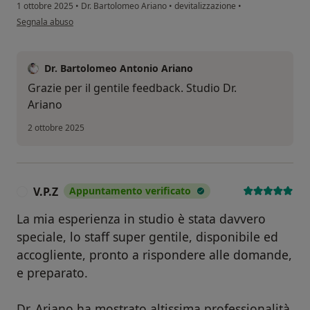
1 ottobre 2025
•
Dr. Bartolomeo Ariano
•
devitalizzazione
•
secondo l'opinione dell'utente S.c.
Segnala abuso
Dr. Bartolomeo Antonio Ariano
Grazie per il gentile feedback. Studio Dr.
Ariano
2 ottobre 2025
V.P.Z
Appuntamento verificato
V
La mia esperienza in studio è stata davvero
speciale, lo staff super gentile, disponibile ed
accogliente, pronto a rispondere alle domande,
e preparato.
Dr. Ariano ha mostrato altissima professionalità,