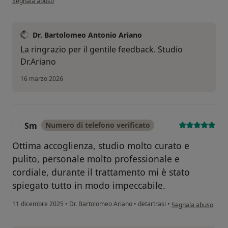
Segnala abuso
Dr. Bartolomeo Antonio Ariano
La ringrazio per il gentile feedback. Studio
Dr.Ariano
16 marzo 2026
Sm
Numero di telefono verificato
S
Ottima accoglienza, studio molto curato e
pulito, personale molto professionale e
cordiale, durante il trattamento mi è stato
spiegato tutto in modo impeccabile.
secondo l'opinione 
11 dicembre 2025
•
Dr. Bartolomeo Ariano
•
detartrasi
•
Segnala abuso