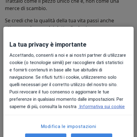
Trattalo come il pezzo unico che è, non come una
merce di scambio.
Se credi che la qualità della tua vita passi anche
attraverso la cura dei dettagli e la ricerca
dell'eccellenza, siamo pronti ad accoglierti per la tua
prima visita.
La tua privacy è importante
Il vero costo, è non agire.
Accettando, consenti a noi e ai nostri partner di utilizzare
cookie (o tecnologie simili) per raccogliere dati statistici
Su di me
Altro
e fornirti contenuti in base alle tue abitudini di
navigazione. Se rifiuti tutti i cookie, utilizzeremo solo
Aree di competenza principali:
quelli necessari per il corretto utilizzo del nostro sito.
Endodonzia
Puoi revocare il tuo consenso o aggiornare le tue
Ortodonzia
preferenze in qualsiasi momento dalle impostazioni. Per
Odontoiatria
saperne di più, consulta la nostra
Informativa sui cookie
Odontoiatria pediatrica
Mostra dettagli
Modifica le impostazioni
Principali patologie trattate
Carie dentaria
Gengivite
Pulpite