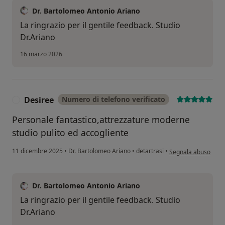
Dr. Bartolomeo Antonio Ariano
La ringrazio per il gentile feedback. Studio
Dr.Ariano
16 marzo 2026
Desiree
Numero di telefono verificato
D
Personale fantastico,attrezzature moderne
studio pulito ed accogliente
secondo l'opinione d
11 dicembre 2025
•
Dr. Bartolomeo Ariano
•
detartrasi
•
Segnala abuso
Dr. Bartolomeo Antonio Ariano
La ringrazio per il gentile feedback. Studio
Dr.Ariano