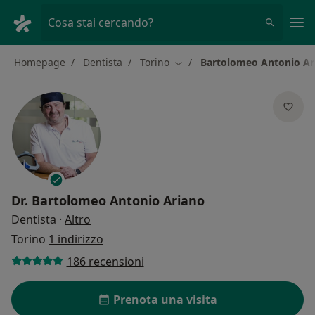
Men
Cosa stai cercando?
Homepage
Dentista
Torino
Bartolomeo Antonio Ar
Cambia città
Dr.
Bartolomeo Antonio Ariano
sulle specializzazioni
Dentista
·
Altro
Torino
1 indirizzo
186 recensioni
Prenota una visita