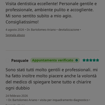
Visita dentistica eccellente! Personale gentile e
professionale, ambiente pulito e accogliente.
Mi sono sentito subito a mio agio.
Consigliatissimo!
4 agosto 2026
•
Dr. Bartolomeo Ariano
•
devitalizzazione
•
secondo l'opinione dell'utente A
Segnala abuso
Pasquale
Appuntamento verificato
P
Sono stati tutti molto gentili e professionali. mi
ha fatto inoltre molto piacere anche la volontà
del medico di spiegare bene tutto e chiarire
ogni dubbio
24 febbraio 2026
•
Dr. Bartolomeo Ariano
•
visita per inquadramento diagnostico
•
secondo l'opinione dell'utente Pasquale