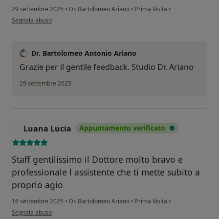
29 settembre 2025
•
Dr. Bartolomeo Ariano
•
Prima Visita
•
secondo l'opinione dell'utente M.M.
Segnala abuso
Dr. Bartolomeo Antonio Ariano
Grazie per il gentile feedback. Studio Dr. Ariano
29 settembre 2025
Luana Lucia
Appuntamento verificato
L
Staff gentilissimo il Dottore molto bravo e
professionale l assistente che ti mette subito a
proprio agio
16 settembre 2025
•
Dr. Bartolomeo Ariano
•
Prima Visita
•
secondo l'opinione dell'utente Luana Lucia
Segnala abuso