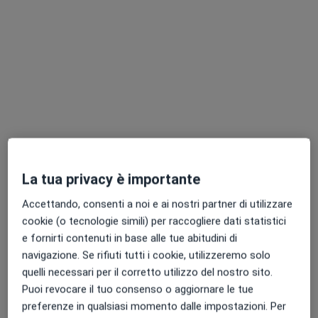
Pagamenti online
Dr. Federico Meynardi
·
Altro
Dentista, Posturologo
80 recensioni
Corso Monte Cucco, 20, Torino
•
Mappa
Studio Meynardi Torino
La tua privacy è importante
Medicazione
da 50 €
Questo dottore non ha ancora attivato le prenotazioni online presso questo indirizzo.
Accettando, consenti a noi e ai nostri partner di utilizzare
cookie (o tecnologie simili) per raccogliere dati statistici
Chiedi di attivare le prenotazioni online
e fornirti contenuti in base alle tue abitudini di
navigazione. Se rifiuti tutti i cookie, utilizzeremo solo
quelli necessari per il corretto utilizzo del nostro sito.
Puoi revocare il tuo consenso o aggiornare le tue
preferenze in qualsiasi momento dalle impostazioni. Per