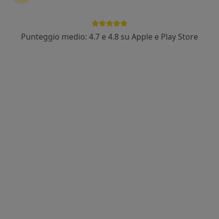
Punteggio medio: 4.7 e 4.8 su Apple e Play Store
Dr. Vincenzo Carbone
·
Altro
Dentista
41 recensioni
Viale Antonio Gramsci 170, Grugliasco
•
Mappa
CENTRO ODONTOIATRICO DR. CARBONE VINCENZO SRL
Prima visita odontoiatrica
100 €
Questo dottore non ha ancora attivato le prenotazioni online presso questo indirizzo.
Chiedi di attivare le prenotazioni online