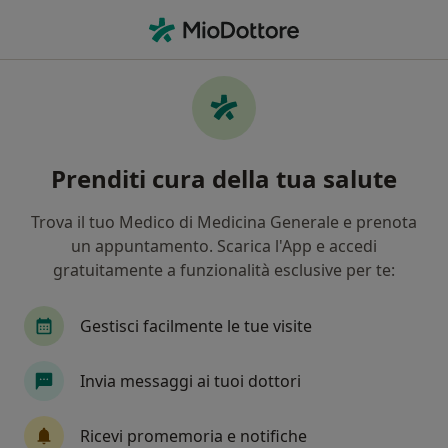
Men
Diastema • Torino, TO
Filters
• 1
Assicurazione
Map
Specialisti in trattamento Diastema a
Prenditi cura della tua salute
Torino
In che modo ordiniamo i risultati
Trova il tuo Medico di Medicina Generale e prenota
un appuntamento. Scarica l'App e accedi
gratuitamente a funzionalità esclusive per te:
Che specializzazione stai cercando?
Dentista
Ortodontista
Igienista dentale
Gestisci facilmente le tue visite
Invia messaggi ai tuoi dottori
Ricevi promemoria e notifiche