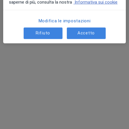
saperne di più, consulta la nostra
Informativa sui cookie
Modifica le impostazioni
Pagamenti online
Rifiuto
Accetto
Dott. Giacinto Daniele Fiorenza
·
Altro
Ortodontista, Dentista, Medico estetico
42 recensioni
Ortodonzia e Gnatologia, Master Medicina Estetica
Specialista in Ortognatodonzia
Gold Provider Invisalign
Indirizzo 1
Indirizzo 2
Indirizzo 3
Online
Piazza Amedeo Peyron 9, Torino
•
Mappa
Studio Odontoiatrico Dott. Fiorenza
Prima visita ortodontica
Prestazione gratuita