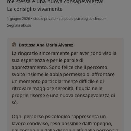
me stessa e una nuova consapevolezza!
La consiglio vivamente
1 giugno 2026
•
studio privato
•
colloquio psicologico clinico
•
secondo l'opinione dell'utente L.S.
Segnala abuso
Dott.ssa Ana Maria Alvarez
La ringrazio sinceramente per aver condiviso la
sua esperienza e per le parole di
apprezzamento. Sono felice che il percorso
svolto insieme le abbia permesso di affrontare
un momento particolarmente difficile e di
ritrovare maggiore serenità, fiducia nelle
proprie risorse e una nuova consapevolezza di
sé.
Ogni percorso psicologico rappresenta un
lavoro condiviso, reso possibile dall'impegno,
dal coraggio e dalla disponibilità della persona a