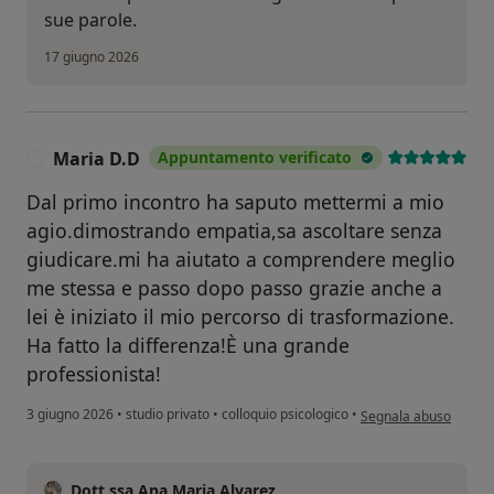
sue parole.
17 giugno 2026
Maria D.D
Appuntamento verificato
M
Dal primo incontro ha saputo mettermi a mio
agio.dimostrando empatia,sa ascoltare senza
giudicare.mi ha aiutato a comprendere meglio
me stessa e passo dopo passo grazie anche a
lei è iniziato il mio percorso di trasformazione.
Ha fatto la differenza!È una grande
professionista!
secondo l'opinione de
3 giugno 2026
•
studio privato
•
colloquio psicologico
•
Segnala abuso
Dott.ssa Ana Maria Alvarez