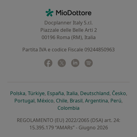
Contatti
MioDottore - Homepage
Docplanner Italy S.r.l.
Piazzale delle Belle Arti 2
00196 Roma (RM), Italia
Partita IVA e codice Fiscale 09244850963
Facebook
si apre in una nuova scheda
Twitter
si apre in una nuova scheda
Linkedin
si apre in una nuova sc
Spotify
si apre in una nuo
si apre in una nuova scheda
si apre in una nuova scheda
si apre in una nuova scheda
si apre in una nuova sche
si apre in 
si a
Polska
,
Türkiye
,
España
,
Italia
,
Deutschland
,
Česko
,
si apre in una nuova scheda
si apre in una nuova scheda
si apre in una nuova scheda
si apre in una nuova s
si apre in u
si apr
Portugal
,
México
,
Chile
,
Brasil
,
Argentina
,
Perú
,
si apre in una nuova sch
Colombia
REGOLAMENTO (EU) 2022/2065 (DSA) art. 24:
15.395.179 “AMARs” - Giugno 2026