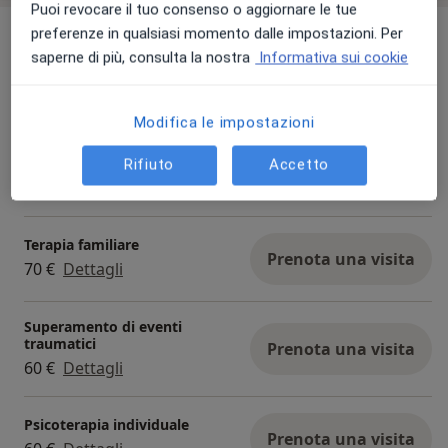
Puoi revocare il tuo consenso o aggiornare le tue
Prestazioni e prezzi
preferenze in qualsiasi momento dalle impostazioni. Per
saperne di più, consulta la nostra
Informativa sui cookie
Colloquio psicologico
Prenota una visita
60 €
Dettagli
Modifica le impostazioni
Prima Visita
Rifiuto
Accetto
Prenota una visita
60 €
Dettagli
Terapia familiare
Prenota una visita
70 €
Dettagli
Superamento di eventi
traumatici
Prenota una visita
60 €
Dettagli
Psicoterapia individuale
Prenota una visita