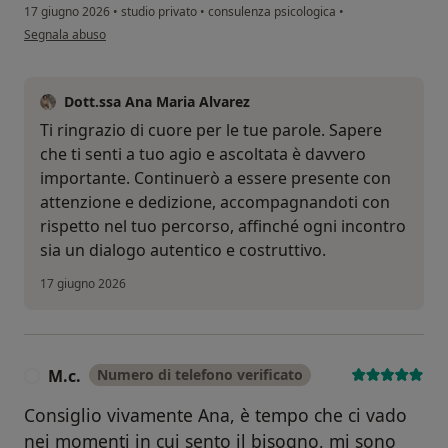
17 giugno 2026
•
studio privato
•
consulenza psicologica
•
secondo l'opinione dell'utente Dianella
Segnala abuso
Dott.ssa Ana Maria Alvarez
Ti ringrazio di cuore per le tue parole. Sapere
che ti senti a tuo agio e ascoltata è davvero
importante. Continuerò a essere presente con
attenzione e dedizione, accompagnandoti con
rispetto nel tuo percorso, affinché ogni incontro
sia un dialogo autentico e costruttivo.
17 giugno 2026
M.c.
Numero di telefono verificato
M
Consiglio vivamente Ana, è tempo che ci vado
nei momenti in cui sento il bisogno, mi sono