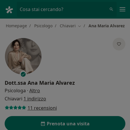
Men
Cosa stai cercando?
Homepage
Psicologo
Chiavari
Ana Maria Alvarez
Cambia città
Dott.ssa
Ana Maria Alvarez
sulle specializzazioni
Psicologa
·
Altro
Chiavari
1 indirizzo
11 recensioni
Prenota una visita