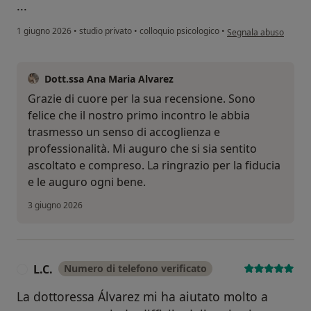
...
secondo l'opinione del
1 giugno 2026
•
studio privato
•
colloquio psicologico
•
Segnala abuso
Dott.ssa Ana Maria Alvarez
Grazie di cuore per la sua recensione. Sono
felice che il nostro primo incontro le abbia
trasmesso un senso di accoglienza e
professionalità. Mi auguro che si sia sentito
ascoltato e compreso. La ringrazio per la fiducia
e le auguro ogni bene.
3 giugno 2026
L.C.
Numero di telefono verificato
L
La dottoressa Álvarez mi ha aiutato molto a