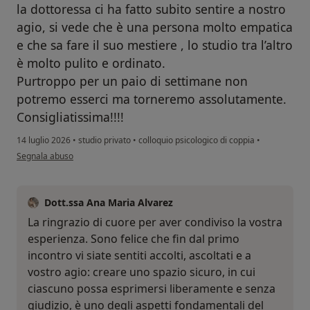
la dottoressa ci ha fatto subito sentire a nostro
agio, si vede che è una persona molto empatica
e che sa fare il suo mestiere , lo studio tra l’altro
è molto pulito e ordinato.
Purtroppo per un paio di settimane non
potremo esserci ma torneremo assolutamente.
Consigliatissima!!!!
14 luglio 2026
•
studio privato
•
colloquio psicologico di coppia
•
secondo l'opinione dell'utente Letizia A.
Segnala abuso
Dott.ssa Ana Maria Alvarez
La ringrazio di cuore per aver condiviso la vostra
esperienza. Sono felice che fin dal primo
incontro vi siate sentiti accolti, ascoltati e a
vostro agio: creare uno spazio sicuro, in cui
ciascuno possa esprimersi liberamente e senza
giudizio, è uno degli aspetti fondamentali del