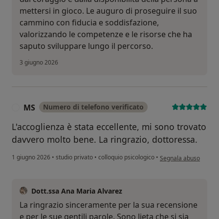
mettersi in gioco. Le auguro di proseguire il suo
cammino con fiducia e soddisfazione,
valorizzando le competenze e le risorse che ha
saputo sviluppare lungo il percorso.
3 giugno 2026
MS
Numero di telefono verificato
M
L'accoglienza è stata eccellente, mi sono trovato
davvero molto bene. La ringrazio, dottoressa.
secondo l'opinione de
1 giugno 2026
•
studio privato
•
colloquio psicologico
•
Segnala abuso
Dott.ssa Ana Maria Alvarez
La ringrazio sinceramente per la sua recensione
e per le sue gentili parole. Sono lieta che si sia