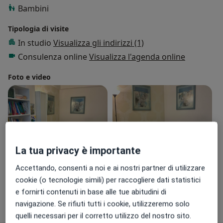
Bambini
Tipologia di visite
In studio
Visualizza gli indirizzi (1)
Consulenza online
Visualizza l'agenda online
Foto e video
La tua privacy è importante
Accettando, consenti a noi e ai nostri partner di utilizzare
Visualizza galleria (3)
cookie (o tecnologie simili) per raccogliere dati statistici
e fornirti contenuti in base alle tue abitudini di
Mostra dettagli
navigazione. Se rifiuti tutti i cookie, utilizzeremo solo
sull'esperienza
quelli necessari per il corretto utilizzo del nostro sito.