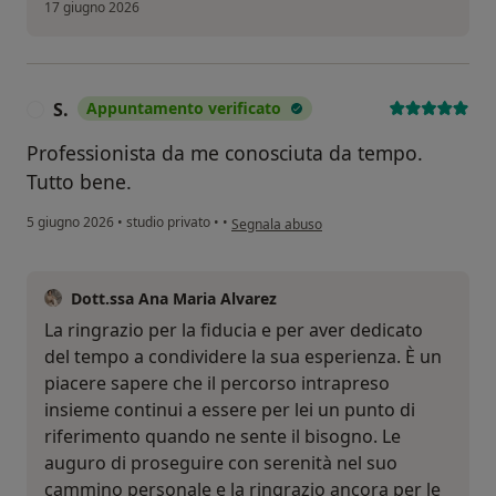
17 giugno 2026
S.
Appuntamento verificato
S
Professionista da me conosciuta da tempo.
Tutto bene.
secondo l'opinione dell'utente S.
5 giugno 2026
•
studio privato
•
•
Segnala abuso
Dott.ssa Ana Maria Alvarez
La ringrazio per la fiducia e per aver dedicato
del tempo a condividere la sua esperienza. È un
piacere sapere che il percorso intrapreso
insieme continui a essere per lei un punto di
riferimento quando ne sente il bisogno. Le
auguro di proseguire con serenità nel suo
cammino personale e la ringrazio ancora per le