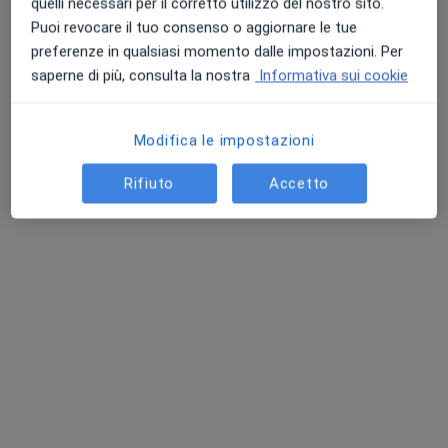
quelli necessari per il corretto utilizzo del nostro sito.
Puoi revocare il tuo consenso o aggiornare le tue
preferenze in qualsiasi momento dalle impostazioni. Per
saperne di più, consulta la nostra
Informativa sui cookie
Modifica le impostazioni
Rifiuto
Accetto
Dott.ssa Chiara Piacentini
·
Altro
Psicologa, Psicologa clinica
5 recensioni
Colloquio psicologico
70 €
Questo dottore non ha ancora attivato le prenotazioni online presso questo indirizzo.
Chiedi di attivare le prenotazioni online