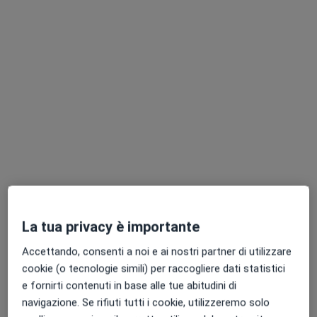
per visite di persona. Prova invece le consulenze
online.
Pagamenti online
Dott.ssa Angela Maria Di Girgenti
·
Altro
Psicologa
La tua privacy è importante
8 recensioni
Accettando, consenti a noi e ai nostri partner di utilizzare
Colloquio psicologico
50 €
cookie (o tecnologie simili) per raccogliere dati statistici
Questo dottore non ha ancora attivato le prenotazioni online presso questo indirizzo.
e fornirti contenuti in base alle tue abitudini di
navigazione. Se rifiuti tutti i cookie, utilizzeremo solo
Chiedi di attivare le prenotazioni online