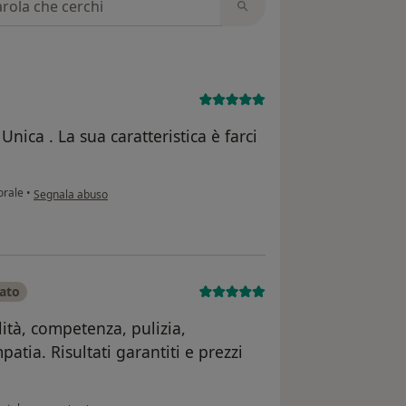
nica . La sua caratteristica è farci
secondo l'opinione dell'utente L.N.
orale
•
Segnala abuso
cato
ità, competenza, pulizia,
atia. Risultati garantiti e prezzi
secondo l'opinione dell'utente Luciana D.T.