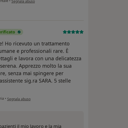
ntale
•
Segnala abuso
ificato
le! Ho ricevuto un trattamento
 umane e professionali rare. È
tagli e lavora con una delicatezza
 serena. Apprezzo molto la sua
ure, senza mai spingere per
assistente sig.ra SARA. 5 stelle
secondo l'opinione dell'utente Raffaele Lamacchia
ria
•
Segnala abuso
azienti il mio lavoro e la mia