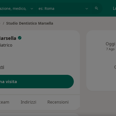
azione, medico, struttura
es: Roma
L
Studio Dentistico Marsella
à
ambia città
Marsella
Oggi
atrico
7 Ago
ni
na visita
 team
Indirizzi
Recensioni