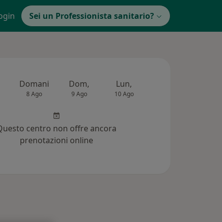
ogin
Sei un Professionista sanitario?
Domani
Dom,
Lun,
Mar,
Mer,
8 Ago
9 Ago
10 Ago
11 Ago
12 Ag
Questo centro non offre ancora
prenotazioni online