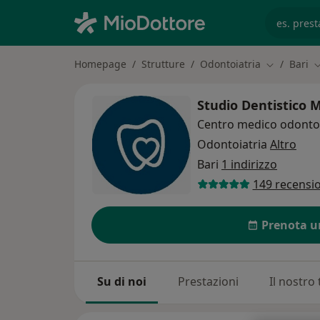
es. prest
Homepage
Strutture
Odontoiatria
Bari
Cambia citt
C
Studio Dentistico 
Centro medico odontoi
Odontoiatria
Altro
Bari
1 indirizzo
149 recensio
Prenota u
Su di noi
Prestazioni
Il nostro