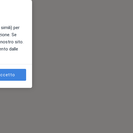
simili) per
azione. Se
l nostro sito.
ento dalle
ccetto