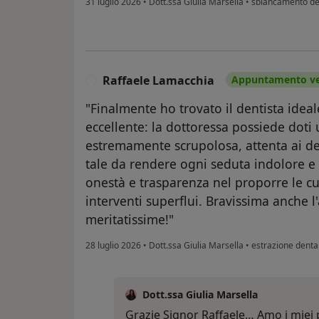
31 luglio 2026
•
Dott.ssa Giulia Marsella
•
sbiancamento de
Raffaele Lamacchia
Appuntamento ver
R
"Finalmente ho trovato il dentista idea
eccellente: la dottoressa possiede doti
estremamente scrupolosa, attenta ai det
tale da rendere ogni seduta indolore e
onestà e trasparenza nel proporre le c
interventi superflui. Bravissima anche l'
meritatissime!"
28 luglio 2026
•
Dott.ssa Giulia Marsella
•
estrazione denta
Dott.ssa Giulia Marsella
Grazie Signor Raffaele… Amo i miei p