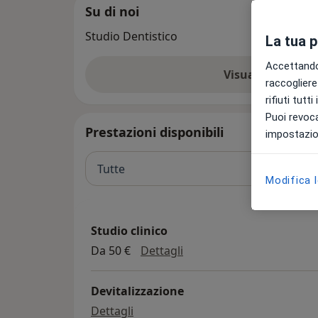
Su di noi
Studio Dentistico
La tua 
Accettando,
Visualizza altre
raccogliere 
rifiuti tutt
Puoi revoca
Prestazioni disponibili
impostazion
Tutte
Modifica 
Studio clinico
Studio clinico
Da 50 €
Dettagli
Devitalizzazione
devitalizzazione
Dettagli