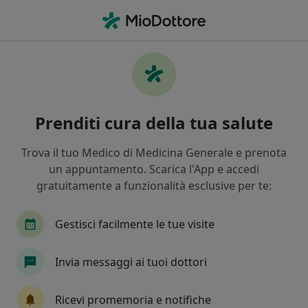
Men
Malocclusione • Bari, BA
Filters
• 1
Assicurazione
Map
Specialisti in trattamento Malocclusione a
Prenditi cura della tua salute
Bari
In che modo ordiniamo i risultati
Trova il tuo Medico di Medicina Generale e prenota
un appuntamento. Scarica l'App e accedi
gratuitamente a funzionalità esclusive per te:
Che specializzazione stai cercando?
Dentista
Ortodontista
Chirurgo
Chir
Gestisci facilmente le tue visite
Invia messaggi ai tuoi dottori
Ricevi promemoria e notifiche