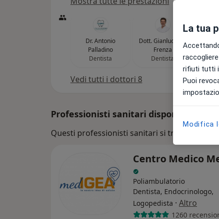
Mostra tutte le prestazioni
La tua 
Dr. Antonio
Dott. Gianluca De
Dot
Accettando,
Palladino
Frenza
Scia
raccogliere 
Dentista
Dentista
De
rifiuti tutt
Vedi tutti i dottori 8
Puoi revoca
impostazion
Professionisti sanitari disponibili
Modifica 
Questi professionisti sanitari si trovano fuori T
Centro Medico M
Poliambulatorio
Dentista, Endocrinologo,
·
Altro
Logopedista
1260 recensio