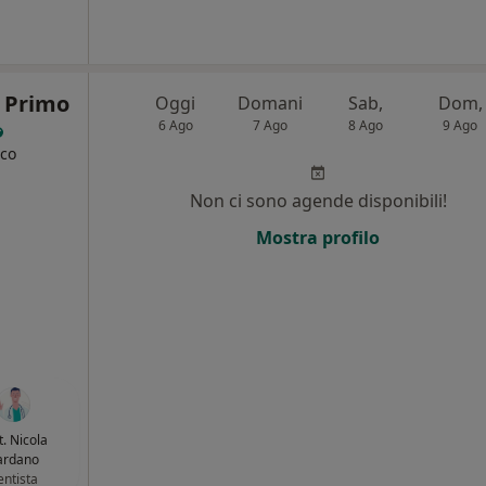
o Primo
Oggi
Domani
Sab,
Dom,
6 Ago
7 Ago
8 Ago
9 Ago
ico
Non ci sono agende disponibili!
Mostra profilo
t. Nicola
ardano
ntista