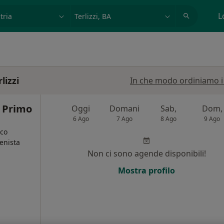
azione, medico, struttura
es: Roma
L
lizzi
In che modo ordiniamo i r
o Primo
Oggi
Domani
Sab,
Dom,
6 Ago
7 Ago
8 Ago
9 Ago
ico
ienista
Non ci sono agende disponibili!
Mostra profilo