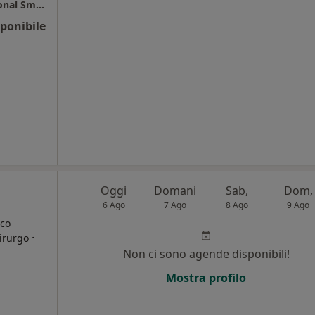
Odontoiatri Squeo de Villagomez – Professional Smilers
ponibile
Oggi
Domani
Sab,
Dom,
6 Ago
7 Ago
8 Ago
9 Ago
ico
·
hirurgo
Non ci sono agende disponibili!
i
Mostra profilo