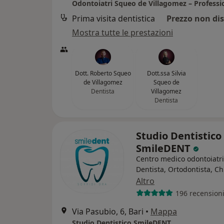
Prima visita dentistica
Prezzo non dis
Mostra tutte le prestazioni
Dott. Roberto Squeo
Dott.ssa Silvia
de Villagomez
Squeo de
Dentista
Villagomez
Dentista
Studio Dentistico
SmileDENT
Centro medico odontoiatr
Dentista, Ortodontista, C
Altro
196 recension
Via Pasubio, 6, Bari
•
Mappa
Studio Dentistico SmileDENT