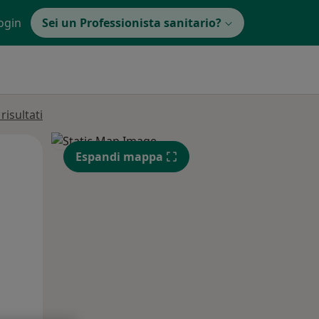
ogin
Sei un Professionista sanitario?
isultati
Lun,
Mar,
Mer,
Espandi mappa
10 Ago
11 Ago
12 Ago