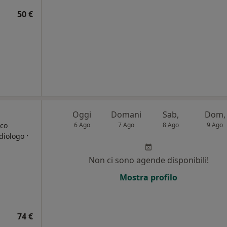
50 €
Oggi
Domani
Sab,
Dom,
ico
6 Ago
7 Ago
8 Ago
9 Ago
·
adiologo
Non ci sono agende disponibili!
Mostra profilo
74 €