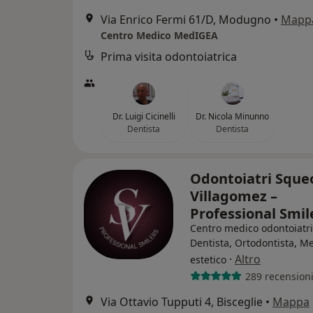
Via Enrico Fermi 61/D, Modugno
•
Mapp
Centro Medico MedIGEA
Prima visita odontoiatrica
Dr. Luigi Cicinelli
Dr. Nicola Minunno
Dentista
Dentista
Odontoiatri Sque
Villagomez –
Professional Smil
Centro medico odontoiatr
Dentista, Ortodontista, M
·
Altro
estetico
289 recension
Via Ottavio Tupputi 4, Bisceglie
•
Mappa