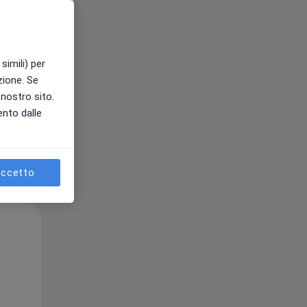
simili) per
azione. Se
l nostro sito.
ento dalle
ccetto
Lun,
Mar,
Mer,
10 Ago
11 Ago
12 Ago