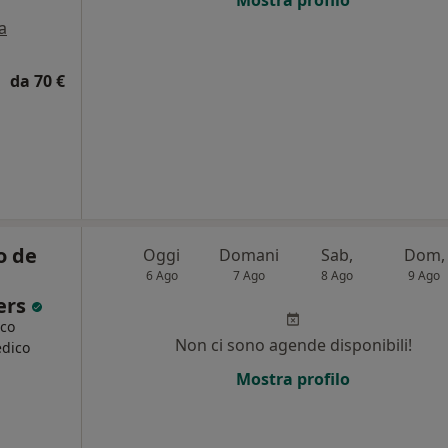
Mostra profilo
a
da 70 €
o de
Oggi
Domani
Sab,
Dom,
6 Ago
7 Ago
8 Ago
9 Ago
ers
ico
Non ci sono agende disponibili!
edico
Mostra profilo
i