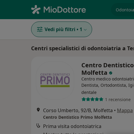
es. prest
Vedi più filtri
•
1
Centri specialistici di odontoiatria a Ter
Centro Dentistic
Molfetta
Centro medico odontoiatr
Dentista, Ortodontista, Ig
dentale
1 recensione
Corso Umberto, 92/B, Molfetta
•
Mappa
Centro Dentistico Primo Molfetta
Prima visita odontoiatrica