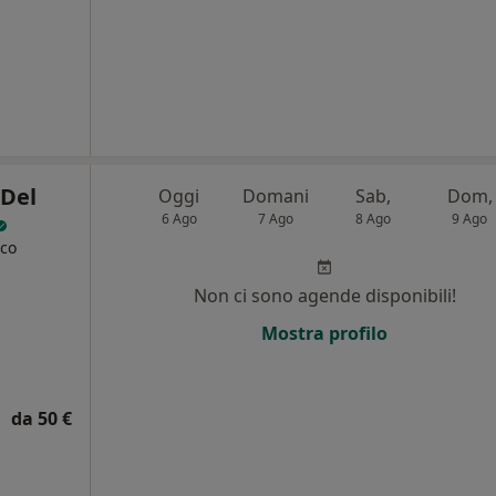
 Del
Oggi
Domani
Sab,
Dom,
6 Ago
7 Ago
8 Ago
9 Ago
ico
Non ci sono agende disponibili!
Mostra profilo
da 50 €