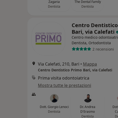
Zagaria
The Dental Family
Dentista
Dentista
Centro Dentistic
Bari, via Calefati
Centro medico odontoiatr
Dentista, Ortodontista
2 recensioni
Via Calefati, 210, Bari
•
Mappa
Centro Dentistico Primo Bari, via Calefati
Prima visita odontoiatrica
Mostra tutte le prestazioni
Dott. Giorgio Lenoci
Dr. Andrea
Dot
Dentista
D'Erasmo
C
Dentista
De