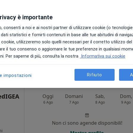
privacy è importante
t. Enrico
 consenti a noi e ai nostri partner di utilizzare cookie (o tecnologie 
ncalepore
dati statistici e fornirti contenuti in base alle tue abitudini di navig
ntista
i i cookie, utilizzeremo solo quelli necessari per il corretto utilizzo de
re il tuo consenso o aggiornare le tue preferenze in qualsiasi mom
i. Per saperne di più, consulta la nostra
Informativa sui cookie
Rifiuto
A
le impostazioni
erlizzi, BA, in aree vicine alla tua ricerca.
edIGEA
Oggi
Domani
Sab,
Dom,
6 Ago
7 Ago
8 Ago
9 Ago
Non ci sono agende disponibili!
ni