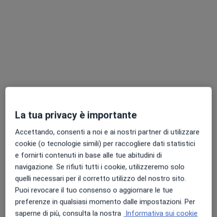
Vedi tutti i dottori 6
Questo centro non ha nessun professionista con date disponibili
Mostra profilo
Professionisti sanitari disponibili
Questi professionisti sanitari si trovano fuori
Putignano, BA, in aree vicine alla tua ricerca.
La tua privacy è importante
Accettando, consenti a noi e ai nostri partner di utilizzare
cookie (o tecnologie simili) per raccogliere dati statistici
e fornirti contenuti in base alle tue abitudini di
navigazione. Se rifiuti tutti i cookie, utilizzeremo solo
quelli necessari per il corretto utilizzo del nostro sito.
Puoi revocare il tuo consenso o aggiornare le tue
preferenze in qualsiasi momento dalle impostazioni. Per
Centro Medico MedIGEA
saperne di più, consulta la nostra
Informativa sui cookie