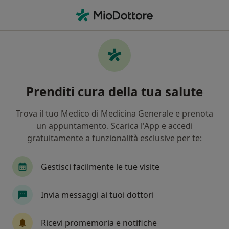
Men
Odontoiatria • Putignano, BA
Filters
• 1
Mappa
Centri specialistici di odontoiatria a
Prenditi cura della tua salute
Putignano
In che modo ordiniamo i risultati
Trova il tuo Medico di Medicina Generale e prenota
un appuntamento. Scarica l'App e accedi
gratuitamente a funzionalità esclusive per te:
Gestisci facilmente le tue visite
Invia messaggi ai tuoi dottori
CLINICA POLIMEDICA PEUCEZIA
Ricevi promemoria e notifiche
Poliambulatorio