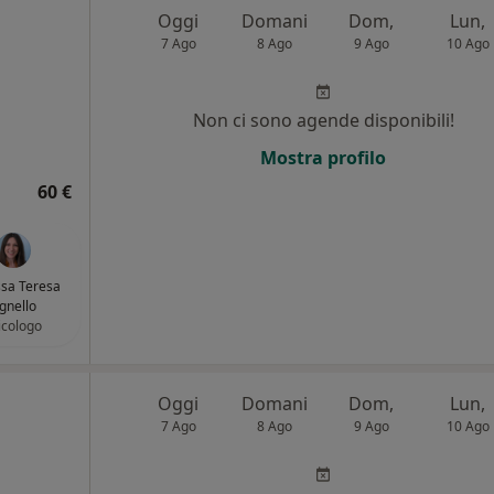
Oggi
Domani
Dom,
Lun,
7 Ago
8 Ago
9 Ago
10 Ago
Non ci sono agende disponibili!
i
Mostra profilo
60 €
ssa Teresa
gnello
icologo
Oggi
Domani
Dom,
Lun,
7 Ago
8 Ago
9 Ago
10 Ago