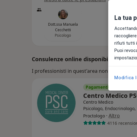
La tua 
Dott.ssa Manuela
Accettando,
Cecchetti
Psicologo
raccogliere 
rifiuti tutt
Puoi revoca
impostazion
Consulenze online disponibili
I professionisti in quest'area non sono disponi
Modifica 
Pagamenti online
Centro Medico P
Centro Medico
Psicologo, Endocrinologo,
·
Altro
Proctologo
4116 recensio