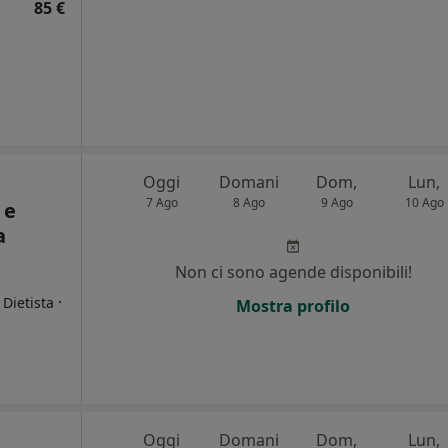
85 €
Oggi
Domani
Dom,
Lun,
7 Ago
8 Ago
9 Ago
10 Ago
 e
a
Non ci sono agende disponibili!
·
 Dietista
Mostra profilo
i
Oggi
Domani
Dom,
Lun,