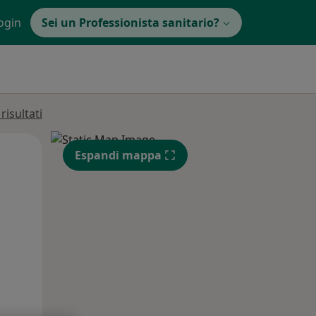
ogin
Sei un Professionista sanitario?
isultati
Mar,
Mer,
Gio,
Espandi mappa
11 Ago
12 Ago
13 Ago