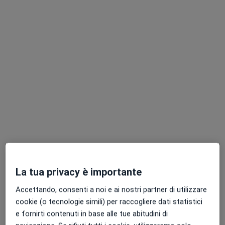
Mostra profilo
Consulenze online disponibili
I professionisti in quest'area non sono disponibili
per visite di persona. Prova invece le consulenze
online.
La tua privacy è importante
Accettando, consenti a noi e ai nostri partner di utilizzare
Pagamenti online
cookie (o tecnologie simili) per raccogliere dati statistici
Centro Medico PSC
e fornirti contenuti in base alle tue abitudini di
Centro Medico