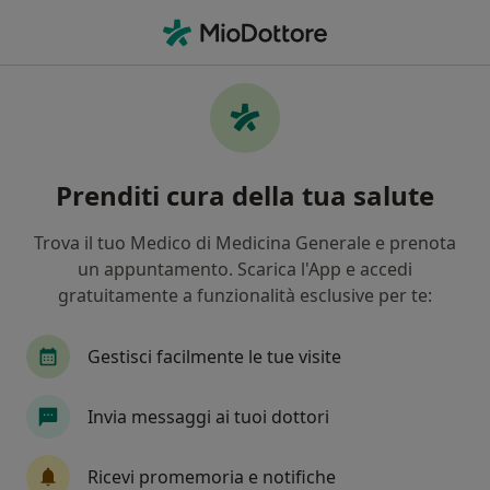
Men
Psichiatria • Brindisi, BR
Filters
• 1
Assicurazione
Map
Centri specialistici di psichiatria a Brindisi
Prenditi cura della tua salute
In che modo ordiniamo i risultati
Trova il tuo Medico di Medicina Generale e prenota
un appuntamento. Scarica l'App e accedi
gratuitamente a funzionalità esclusive per te:
Gestisci facilmente le tue visite
Invia messaggi ai tuoi dottori
Pagamenti online
My Mental Care
Ricevi promemoria e notifiche