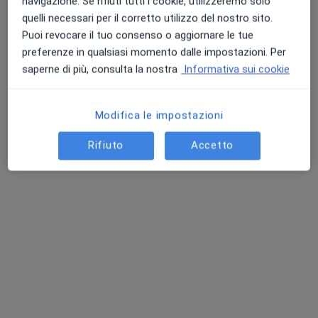
navigazione. Se rifiuti tutti i cookie, utilizzeremo solo
·
Altro
Psichiatra, Endocrinologo, Proctologo
quelli necessari per il corretto utilizzo del nostro sito.
4121 recensioni
Puoi revocare il tuo consenso o aggiornare le tue
preferenze in qualsiasi momento dalle impostazioni. Per
Questo centro non ha nessun professionista con date disponibili
saperne di più, consulta la nostra
Informativa sui cookie
Mostra profilo
Modifica le impostazioni
Rifiuto
Accetto
Pagamenti online
Centro Medico Salus - Nogara
Poliambulatorio
·
Altro
Psichiatra, Endocrinologo, Proctologo
4114 recensioni