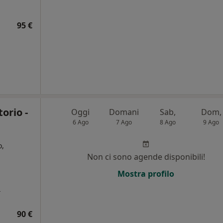
95 €
orio -
Oggi
Domani
Sab,
Dom,
6 Ago
7 Ago
8 Ago
9 Ago
o,
Non ci sono agende disponibili!
i
Mostra profilo
a
90 €