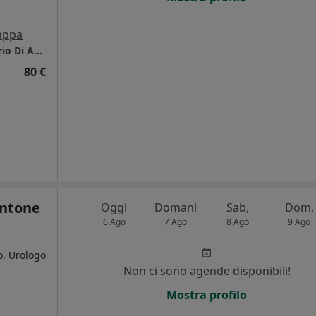
i
appa
Centro Diagnostico Fleming S.R.L. Laboratorio Di Analisi
80 €
ntone
Oggi
Domani
Sab,
Dom,
6 Ago
7 Ago
8 Ago
9 Ago
o, Urologo
Non ci sono agende disponibili!
i
Mostra profilo