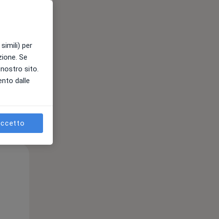
simili) per
azione. Se
l nostro sito.
ento dalle
ccetto
Lun,
Mar,
Mer,
10 Ago
11 Ago
12 Ago