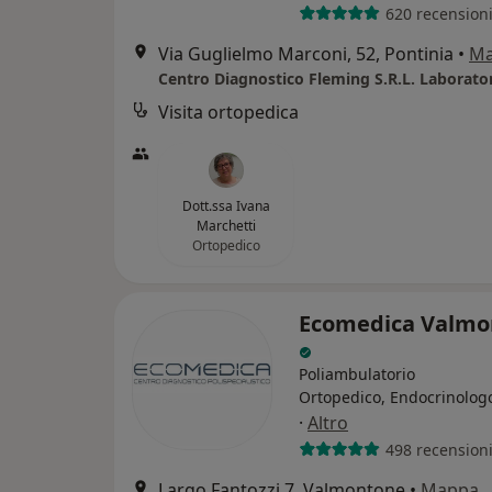
620 recension
Via Guglielmo Marconi, 52, Pontinia
•
M
Visita ortopedica
Dott.ssa Ivana
Marchetti
Ortopedico
Ecomedica Valmo
Poliambulatorio
Ortopedico, Endocrinolog
·
Altro
498 recension
Largo Fantozzi 7, Valmontone
•
Mappa