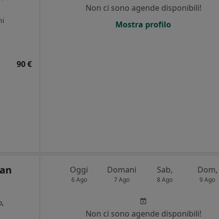
Non ci sono agende disponibili!
ni
Mostra profilo
90 €
San
Oggi
Domani
Sab,
Dom,
6 Ago
7 Ago
8 Ago
9 Ago
o,
Non ci sono agende disponibili!