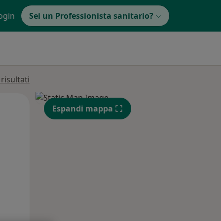
ogin
Sei un Professionista sanitario?
isultati
Lun,
Mar,
Mer,
Espandi mappa
10 Ago
11 Ago
12 Ago