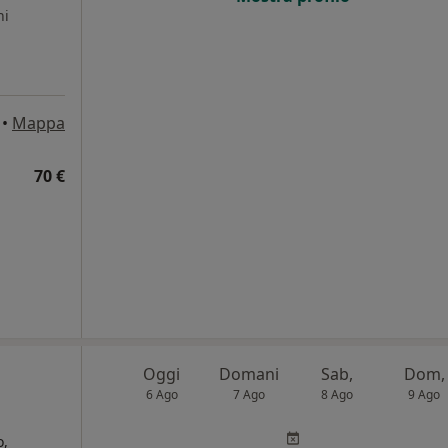
ni
•
Mappa
70 €
Oggi
Domani
Sab,
Dom,
6 Ago
7 Ago
8 Ago
9 Ago
o,