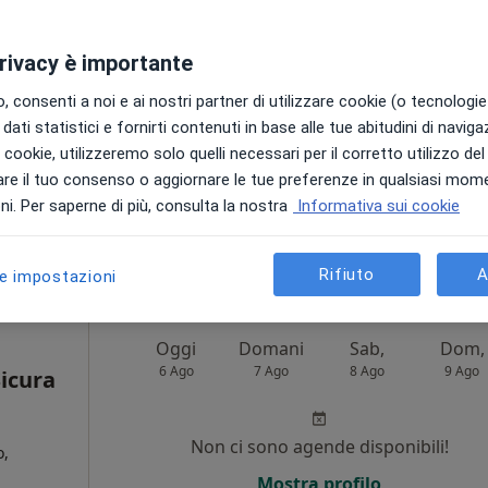
privacy è importante
ntonio Penna
 consenti a noi e ai nostri partner di utilizzare cookie (o tecnologie 
opedico
dati statistici e fornirti contenuti in base alle tue abitudini di navig
i i cookie, utilizzeremo solo quelli necessari per il corretto utilizzo de
re il tuo consenso o aggiornare le tue preferenze in qualsiasi mom
i. Per saperne di più, consulta la nostra
Informativa sui cookie
Rifiuto
A
le impostazioni
Frosinone, FR, in aree vicine alla tua ricerca.
Oggi
Domani
Sab,
Dom,
6 Ago
7 Ago
8 Ago
9 Ago
icura
Non ci sono agende disponibili!
o,
Mostra profilo