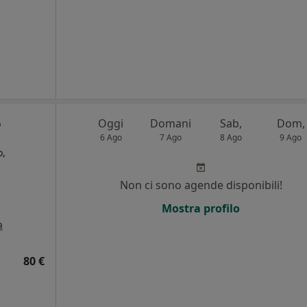
Oggi
Domani
Sab,
Dom,
6 Ago
7 Ago
8 Ago
9 Ago
o,
Non ci sono agende disponibili!
i
Mostra profilo
a
80 €