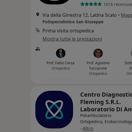
1016 recensio
Via della Ginestra 12, Latina Scalo
•
Map
Polispecialistico San Giuseppe
Prima visita ortopedica
Mostra tutte le prestazioni
Prof. Fabio Cerza
Prof. Agostino
Dott
Ortopedico
Tucciarone
I
Ortopedico
Ort
Centro Diagnosti
Fleming S.R.L.
Laboratorio Di An
Poliambulatorio
Ortopedico, Endocrinolog
·
Altro