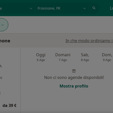
azione, medico, struttura
es: Roma
L
inone
In che modo ordiniamo i r
Oggi
Domani
Sab,
Dom,
6 Ago
7 Ago
8 Ago
9 Ago
o,
Non ci sono agende disponibili!
ni
Mostra profilo
a
da 39 €