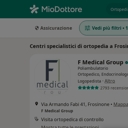
es. prest
Assicurazione
Vedi più filtri
•
1
Centri specialistici di ortopedia a Fros
F Medical Group
Poliambulatorio
Ortopedico, Endocrinolog
·
Altro
Logopedista
2793 recensio
Via Armando Fabi 41, Frosinone
•
Mapp
F Medical Group
Visita ortopedica di controllo
Mostra tutte le prestazioni