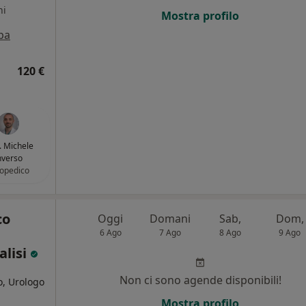
ni
Mostra profilo
pa
120 €
. Michele
nverso
opedico
co
Oggi
Domani
Sab,
Dom,
6 Ago
7 Ago
8 Ago
9 Ago
alisi
Non ci sono agende disponibili!
o, Urologo
Mostra profilo