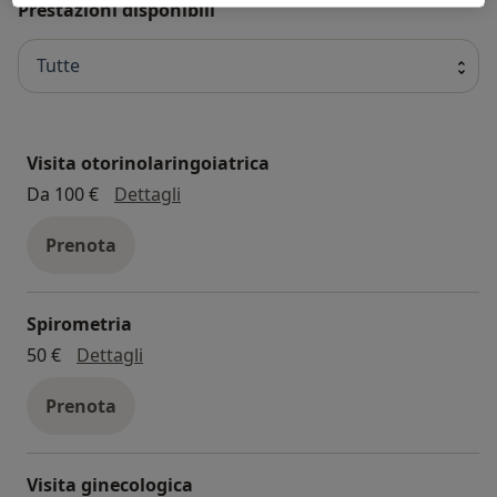
Prestazioni disponibili
Tutte
Visita otorinolaringoiatrica
visita otorinolaringoiatrica
Da 100 €
Dettagli
Prenota
Spirometria
spirometria
50 €
Dettagli
Prenota
Visita ginecologica