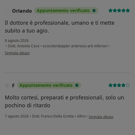
Orlando
Appuntamento verificato
O
Il dottore è professionale, umano e ti mette
subito a tuo agio.
8 agosto 2026
•
Dott. Antonio Cece
•
ecocolordoppler arterioso arti inferiori
•
secondo l'opinione dell'utente Orlando
Segnala abuso
F
Appuntamento verificato
Molto cortesi, preparati e professionali, solo un
pochino di ritardo
secondo l'opinione dell'uten
7 agosto 2026
•
Dott. Franco Della Grotta
•
Altro
•
Segnala abuso