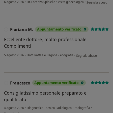
secondo l'opinione 
6 agosto 2026
•
Dr. Lorenzo Spiniello
•
visita ginecologica
•
Segnala abuso
Floriana M.
Appuntamento verificato
F
Eccellente dottore, molto professionale.
Complimenti
secondo l'opinione dell'ut
5 agosto 2026
•
Dott. Raffaele Ragone
•
ecografia
•
Segnala abuso
Francesco
Appuntamento verificato
F
Consigliatissimo personale preparato e
qualificato
4 agosto 2026
•
Diagnostica Tecnico Radiologico
•
radiografia
•
secondo l'opinione dell'utente Francesco