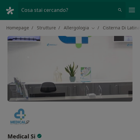
Men
Cosa stai cercando?
Homepage
Strutture
Allergologia
Cisterna Di Latina
Cambia città
Medical Si