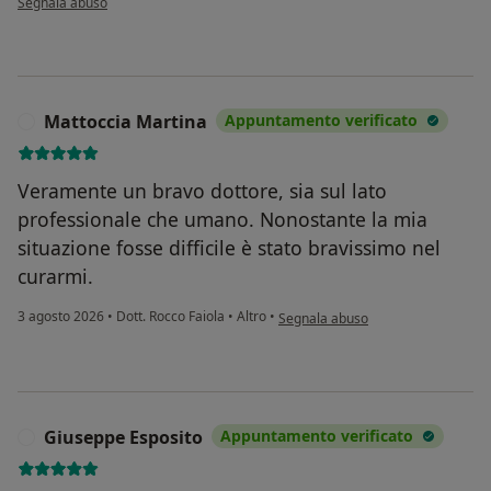
Segnala abuso
Mattoccia Martina
Appuntamento verificato
M
Veramente un bravo dottore, sia sul lato
professionale che umano. Nonostante la mia
situazione fosse difficile è stato bravissimo nel
curarmi.
secondo l'opinione dell'utente Mat
3 agosto 2026
•
Dott. Rocco Faiola
•
Altro
•
Segnala abuso
Giuseppe Esposito
Appuntamento verificato
G