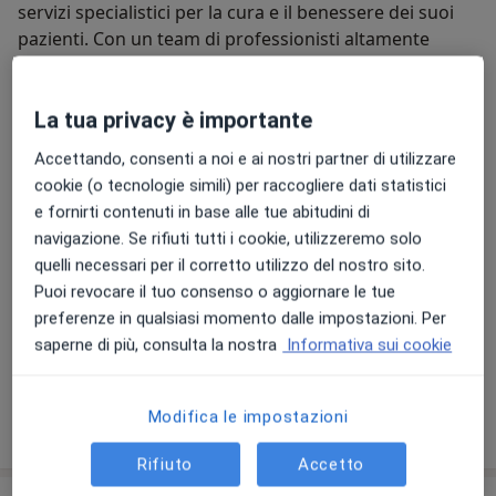
servizi specialistici per la cura e il benessere dei suoi
pazienti. Con un team di professionisti altamente
qualificati e un ambiente accogliente, Medical SI si
impegna a fornire cure mediche personalizzate e di
alta qualità.
La tua privacy è importante
Chi siamo
Altro
Accettando, consenti a noi e ai nostri partner di utilizzare
cookie (o tecnologie simili) per raccogliere dati statistici
e fornirti contenuti in base alle tue abitudini di
navigazione. Se rifiuti tutti i cookie, utilizzeremo solo
quelli necessari per il corretto utilizzo del nostro sito.
Le nostre specializzazioni
Mostra tutto
Puoi revocare il tuo consenso o aggiornare le tue
preferenze in qualsiasi momento dalle impostazioni. Per
Chirurgia
Cardiologia
Dermatolo
saperne di più, consulta la nostra
Informativa sui cookie
generale
Modifica le impostazioni
Visualizza altre informazioni
Rifiuto
Accetto