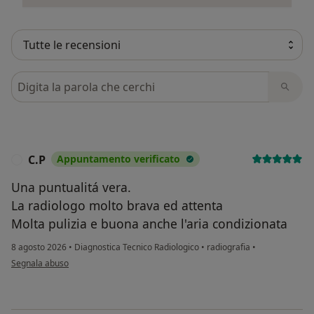
Cerca nelle recensioni
C.P
Appuntamento verificato
C
Una puntualitá vera.
La radiologo molto brava ed attenta
Molta pulizia e buona anche l'aria condizionata
8 agosto 2026
•
Diagnostica Tecnico Radiologico
•
radiografia
•
secondo l'opinione dell'utente C.P
Segnala abuso