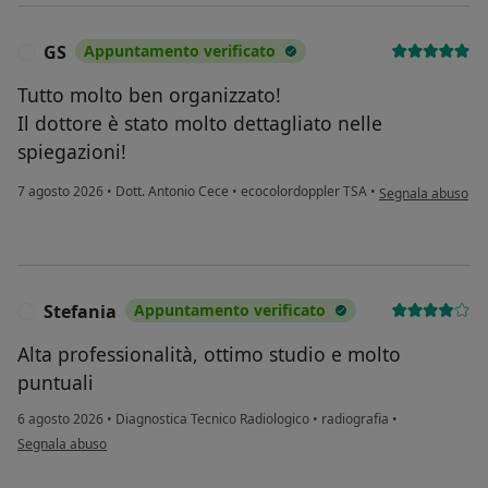
GS
Appuntamento verificato
G
Tutto molto ben organizzato!
Il dottore è stato molto dettagliato nelle
spiegazioni!
secondo l'opinione
7 agosto 2026
•
Dott. Antonio Cece
•
ecocolordoppler TSA
•
Segnala abuso
Stefania
Appuntamento verificato
Alta professionalità, ottimo studio e molto
puntuali
6 agosto 2026
•
Diagnostica Tecnico Radiologico
•
radiografia
•
secondo l'opinione dell'utente Stefania
Segnala abuso