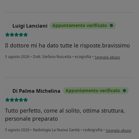
Luigi Lanciani
Appuntamento verificato
L
Il dottore mi ha dato tutte le risposte.bravissimo
secondo l'opinione dell'ut
5 agosto 2026
•
Dott. Stefano Ruscetta
•
ecografia
•
Segnala abuso
Di Palma Michelina
Appuntamento verificato
D
Tutto perfetto, come al solito, ottima struttura,
personale preparato
secondo l'opinione 
5 agosto 2026
•
Radiologia La Nuova Sanità
•
radiografia
•
Segnala abuso