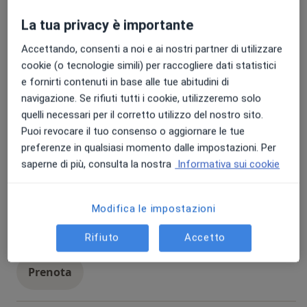
Chirurgia generale
La tua privacy è importante
chirurgia generale
90 €
Dettagli
Accettando, consenti a noi e ai nostri partner di utilizzare
cookie (o tecnologie simili) per raccogliere dati statistici
Prenota
e fornirti contenuti in base alle tue abitudini di
navigazione. Se rifiuti tutti i cookie, utilizzeremo solo
quelli necessari per il corretto utilizzo del nostro sito.
Ortopantomografia
Puoi revocare il tuo consenso o aggiornare le tue
ortopantomografia
39,50 €
Dettagli
preferenze in qualsiasi momento dalle impostazioni. Per
saperne di più, consulta la nostra
Informativa sui cookie
Prenota
Modifica le impostazioni
Visita ginecologica
Rifiuto
Accetto
visita ginecologica
90 €
Dettagli
Prenota