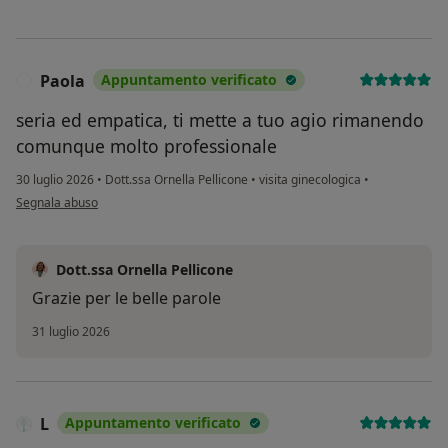
Paola
Appuntamento verificato
P
seria ed empatica, ti mette a tuo agio rimanendo
comunque molto professionale
30 luglio 2026
•
Dott.ssa Ornella Pellicone
•
visita ginecologica
•
secondo l'opinione dell'utente Paola
Segnala abuso
Dott.ssa Ornella Pellicone
Grazie per le belle parole
31 luglio 2026
L
Appuntamento verificato