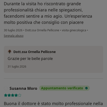
Durante la visita ho riscontrato grande
professionalità chiara nelle spiegazioni,
facendomi sentire a mio agio. Un’esperienza
molto positiva che consiglio con piacere
30 luglio 2026
•
Dott.ssa Ornella Pellicone
•
visita ginecologica
•
secondo l'opinione dell'utente L
Segnala abuso
Dott.ssa Ornella Pellicone
Grazie per le belle parole
31 luglio 2026
Susanna Moro
Appuntamento verificato
S
Buona il dottore è stato molto professionale nella