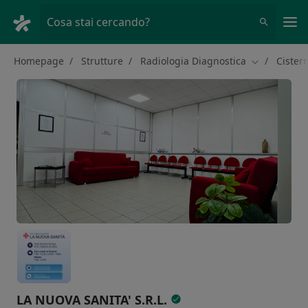
Men
Cosa stai cercando?
Homepage
Strutture
Radiologia Diagnostica
Cister
Cambia città
LA NUOVA SANITA' S.R.L.