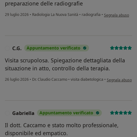
preparazione delle radiografie
secondo l'opinione
29 luglio 2026
•
Radiologia La Nuova Sanità
•
radiografia
•
Segnala abuso
C.G.
Appuntamento verificato
C
Visita scrupolosa. Spiegazione dettagliata della
situazione in atto, controllo della terapia.
secondo l'opinione
26 luglio 2026
•
Dr. Claudio Caccamo
•
visita diabetologica
•
Segnala abuso
Gabriella
Appuntamento verificato
G
Il dott. Caccamo e stato molto professionale,
disponibile ed empatico.