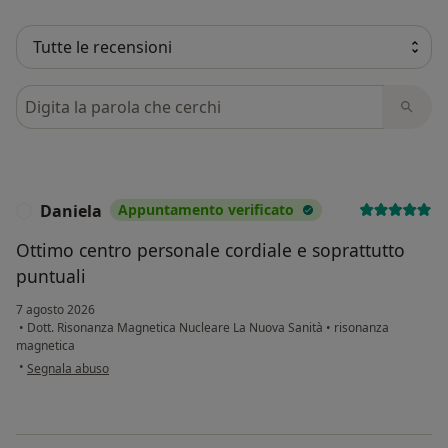
Cerca nelle recensioni
Daniela
Appuntamento verificato
D
Ottimo centro personale cordiale e soprattutto
puntuali
7 agosto 2026
•
Dott. Risonanza Magnetica Nucleare La Nuova Sanità
•
risonanza
magnetica
secondo l'opinione dell'utente Daniela
•
Segnala abuso