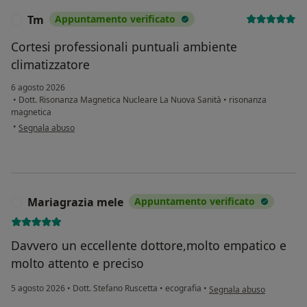
Tm
Appuntamento verificato
T
Cortesi professionali puntuali ambiente
climatizzatore
6 agosto 2026
•
Dott. Risonanza Magnetica Nucleare La Nuova Sanità
•
risonanza
magnetica
secondo l'opinione dell'utente Tm
•
Segnala abuso
Mariagrazia mele
Appuntamento verificato
M
Davvero un eccellente dottore,molto empatico e
molto attento e preciso
secondo l'opinione dell'u
5 agosto 2026
•
Dott. Stefano Ruscetta
•
ecografia
•
Segnala abuso