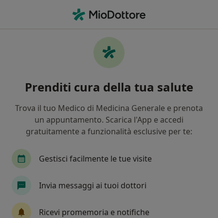
Men
Ortopedia • Cinisello Balsamo, MI
Filters
• 1
Assicurazione
Map
Centri specialistici di ortopedia a Cinisello
Prenditi cura della tua salute
Balsamo
In che modo ordiniamo i risultati
Trova il tuo Medico di Medicina Generale e prenota
un appuntamento. Scarica l'App e accedi
gratuitamente a funzionalità esclusive per te:
Gestisci facilmente le tue visite
Invia messaggi ai tuoi dottori
Centro Polisalute
Ricevi promemoria e notifiche
Poliambulatorio