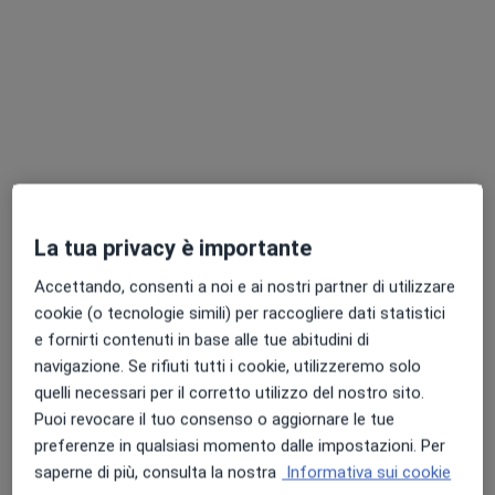
Questo centro non ha nessun professionista con date disponibili
Mostra profilo
La tua privacy è importante
Accettando, consenti a noi e ai nostri partner di utilizzare
Clinica Palazzo Riva
cookie (o tecnologie simili) per raccogliere dati statistici
Centro Medico
e fornirti contenuti in base alle tue abitudini di
·
Altro
Ortopedico, Logopedista, Dentista
navigazione. Se rifiuti tutti i cookie, utilizzeremo solo
1209 recensioni
quelli necessari per il corretto utilizzo del nostro sito.
Puoi revocare il tuo consenso o aggiornare le tue
Via Sebenico 8, Milano
•
Mappa
preferenze in qualsiasi momento dalle impostazioni. Per
Clinica Palazzo Riva
saperne di più, consulta la nostra
Informativa sui cookie
Prima visita ortopedica