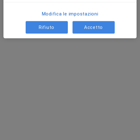
Mostra tutte le prestazioni
Modifica le impostazioni
Rifiuto
Accetto
Dr. Nicolò Rossi
Ortopedico
Questo centro non ha nessun professionista con date disponibili
Mostra profilo
Polimedica Pinto