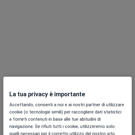
Dr. Luciano Mazza
Urologo
Questo centro non ha nessun professionista con date disponibili
Mostra profilo
La tua privacy è importante
Accettando, consenti a noi e ai nostri partner di utilizzare
cookie (o tecnologie simili) per raccogliere dati statistici
MedNow Medical Center
e fornirti contenuti in base alle tue abitudini di
Centro Medico
navigazione. Se rifiuti tutti i cookie, utilizzeremo solo
·
Altro
Urologo, Endocrinologo, Gastroenterologo
quelli necessari per il corretto utilizzo del nostro sito.
1487 recensioni