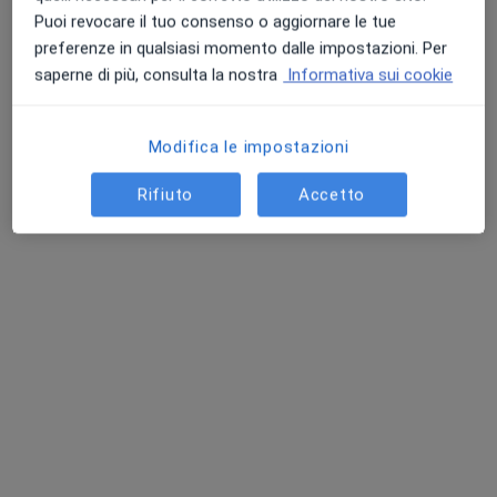
Puoi revocare il tuo consenso o aggiornare le tue
preferenze in qualsiasi momento dalle impostazioni. Per
Indirizzo 1
Indirizzo 2
saperne di più, consulta la nostra
Informativa sui cookie
Viale Zara 113A, Milano
•
Mappa
MedNow Medical Center
Modifica le impostazioni
Prima visita urologica
150 €
Rifiuto
Accetto
Mostra tutte le prestazioni
Dott. Attilio Meazza
Dott. Alberto
Urologo
Cazzaniga
Urologo
Questo centro non ha nessun professionista con date disponibili
Mostra profilo