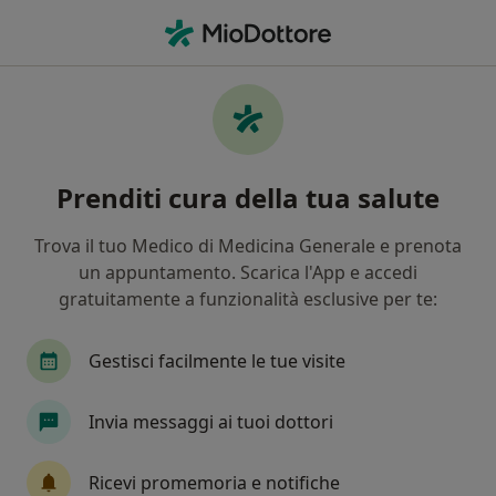
Men
Urologia • Cinisello Balsamo, MI
Filters
• 1
Assicurazione
Map
Centri specialistici di urologia a Cinisello
Prenditi cura della tua salute
Balsamo
In che modo ordiniamo i risultati
Trova il tuo Medico di Medicina Generale e prenota
un appuntamento. Scarica l'App e accedi
gratuitamente a funzionalità esclusive per te:
Gestisci facilmente le tue visite
Invia messaggi ai tuoi dottori
Centro Polisalute
Ricevi promemoria e notifiche
Poliambulatorio