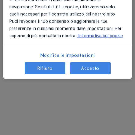
navigazione. Se rifiuti tutti i cookie, utilizzeremo solo
quelli necessari per il corretto utilizzo del nostro sito.
Puoi revocare il tuo consenso o aggiornare le tue
preferenze in qualsiasi momento dalle impostazioni. Per
saperne di più, consulta la nostra
Informativa sui cookie
Pagamenti online
Modifica le impostazioni
Centro Medico PSC
Centro Medico
Rifiuto
Accetto
·
Altro
Nutrizionista, Endocrinologo, Proctologo
4116 recensioni
Questo centro non ha nessun professionista con date disponibili
Mostra profilo