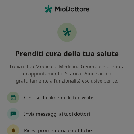
Men
Nutrizione • Cittadella, PD
Filters
• 1
Mappa
Centri specialistici di nutrizione a Cittadella
Prenditi cura della tua salute
In che modo ordiniamo i risultati
Trova il tuo Medico di Medicina Generale e prenota
un appuntamento. Scarica l'App e accedi
gratuitamente a funzionalità esclusive per te:
Gestisci facilmente le tue visite
Invia messaggi ai tuoi dottori
Pagamenti online
Polimedica Fisiohome SRL
Ricevi promemoria e notifiche