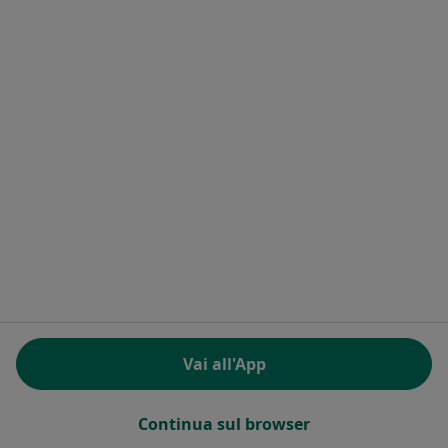
Nutrizione Sana - Studio Nutrizionisti
Castelfranco Veneto Specializzati
Nutrizionista
Piazza Europa Unita, 70, Castelfranco Veneto
•
Mappa
Nutrizione Sana - Studio Nutrizionisti Castelfranco Veneto Specializzati
Questo centro non ha nessun professionista con date disponibili
Mostra profilo
Vai all'App
Continua sul browser